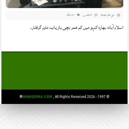
0 تبصرے
مناظر
مئ 20, 2026
55
اسلام آباد: بھارہ کہو میں کم عمر بچی بازیاب، ملزم گرفتار.
MANSEHRA.COM
, All Rights Reserved®
© 1997 - 2026