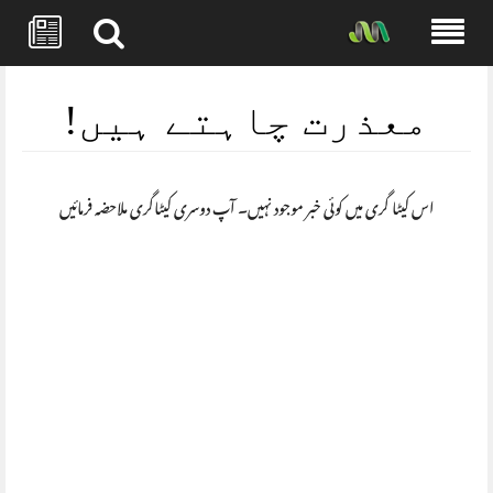
Skip
to
معذرت چاہتے ہیں!
content
اس کیٹا گری میں کوئی خبر موجود نہیں۔ آپ دوسری کیٹاگری ملاحضہ فرمائیں