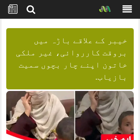
Skip
to
content
خیبر کے علاقے باڑہ میں
بروقت کارروائی، غیر ملکی
خاتون اپنے چار بچوں سمیت
بازیاب.