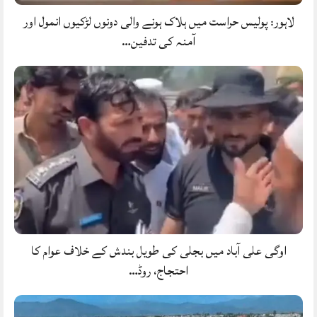
لاہور: پولیس حراست میں ہلاک ہونے والی دونوں لڑکیوں انمول اور
آمنہ کی تدفین…
اوگی علی آباد میں بجلی کی طویل بندش کے خلاف عوام کا
احتجاج، روڈ…