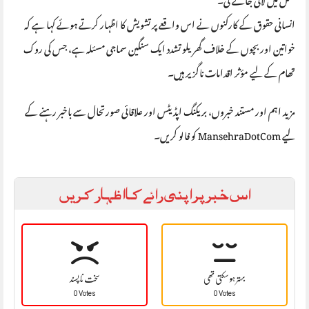
انسانی حقوق کے کارکنوں نے اس واقعے پر تشویش کا اظہار کرتے ہوئے کہا ہے کہ
خواتین اور بچوں کے خلاف گھریلو تشدد ایک سنگین سماجی مسئلہ ہے، جس کی روک
تھام کے لیے مؤثر اقدامات ناگزیر ہیں۔
مزید اہم اور مستند خبروں، بریکنگ اپڈیٹس اور علاقائی صورتحال سے باخبر رہنے کے
لیے MansehraDotCom کو فالو کریں۔
اس خبر پر اپنی رائے کا اظہار کریں
بہتر ہو سکتی تھی
سخت نا پسند
0 Votes
0 Votes