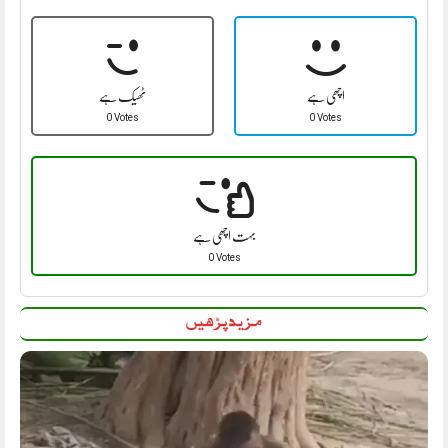
اچھی ہے
ٹھیک ہے
0 Votes
0 Votes
بہت اچھی ہے
0 Votes
مزید پڑھیں