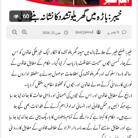
60
0 تبصرے
Qazi Jawad
جون 22, 2026
خیبر: ضلع خیبر کے علاقے باڑہ میں مبینہ گھریلو تشدد کا شکار ایک غیر ملکی خاتون کو اس
کے چار کمسن بچوں سمیت بحفاظت بازیاب کر لیا گیا۔ حکام کے مطابق خاتون کے
ساتھ ناروا سلوک اور گھریلو تشدد کی اطلاعات موصول ہونے پر متعلقہ اداروں نے
فوری کارروائی کرتے ہوئے خاتون اور بچوں کو محفوظ مقام پر منتقل کر دیا۔
ذرائع کے مطابق خاتون اور اس کے بچوں کی جسمانی اور ذہنی حالت کا جائزہ لیا جا رہا
ہے جبکہ انہیں ہر ممکن قانونی اور انسانی امداد فراہم کرنے کے اقدامات بھی کیے جا
رہے ہیں۔ حکام کا کہنا ہے کہ واقعے کے تمام پہلوؤں کا باریک بینی سے جائزہ لیا جا رہا
ہے اور حقائق سامنے آنے کے بعد ذمہ دار افراد کے خلاف قانون کے مطابق کارروائی
عمل میں لائی جائے گی۔