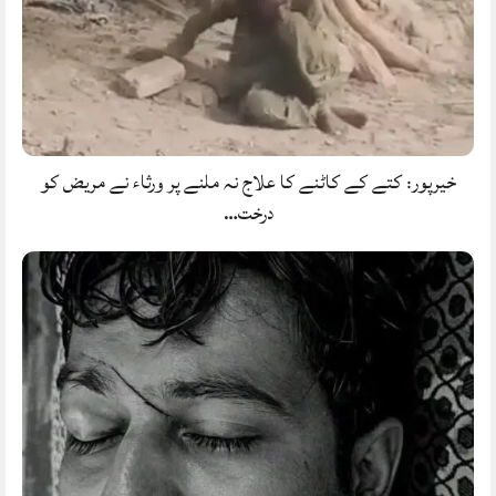
خیرپور: کتے کے کاٹنے کا علاج نہ ملنے پر ورثاء نے مریض کو
درخت…