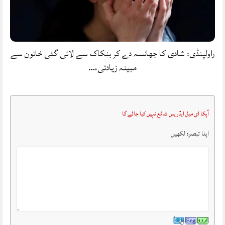
راولپنڈی: شادی کا جھانسہ دے کر بنکاک سے لائی گئی خاتون سے
مبینہ زیادتی،…
آپکا ای میل ایڈریس شائع نہیں کیا جائے گا
اپنا تبصرہ لکھیں