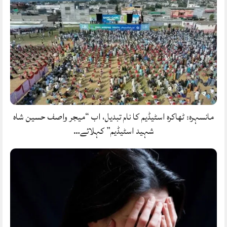
مانسہرہ: ٹھاکرہ اسٹیڈیم کا نام تبدیل، اب “میجر واصف حسین شاہ
شہید اسٹیڈیم” کہلائے…