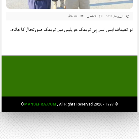
0 تبصرے
مناظر
فروری 14, 2026
105
نو تعینات ایس ایس پی ٹریفک حویلیاں میں ٹریفک صورتحال کا جائزہ.
MANSEHRA.COM
, All Rights Reserved®
© 1997 - 2026