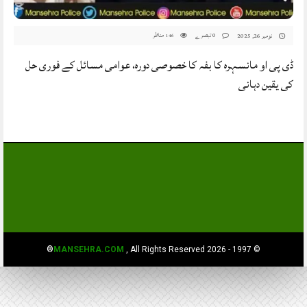
0 تبصرے
مناظر
نومبر 26, 2025
146
ڈی پی او مانسہرہ کا بفہ کا خصوصی دورہ، عوامی مسائل کے فوری حل
کی یقین دہانی
MANSEHRA.COM
, All Rights Reserved®
© 1997 - 2026