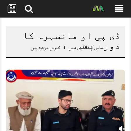
Skip
to
content
ڈی پی او مانسہرہ کا
دورہ بفہ
اس کیٹا گری میں
1
خبریں موجود ہیں