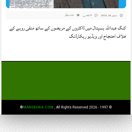
0 تبصرے
مناظر
دسمبر 18, 2025
160
کنگ عبداللہ ہسپتال میں ڈاکٹروں کے مریضوں کے ساتھ منفی رویے کے
خلاف احتجاج اور ویڈیو ریکارڈنگ
MANSEHRA.COM
, All Rights Reserved®
© 1997 - 2026