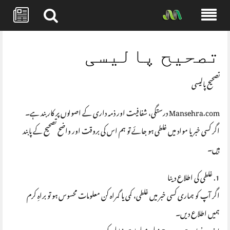
Skip
to
تصحیح پالیسی
content
تصحیح پالیسی
Mansehra.com درستگی، شفافیت اور ذمہ داری کے اصولوں پر کاربند ہے۔
اگر کسی خبر یا مواد میں غلطی ہو جائے تو ہم اس کی بروقت اور واضح تصحیح کے پابند
ہیں۔
1. غلطی کی اطلاع دینا
اگر آپ کو ہماری کسی خبر میں غلطی، کمی یا گمراہ کن معلومات محسوس ہو تو براہِ کرم
ہمیں اطلاع دیں۔
اپنی درخواست میں درج ذیل معلومات شامل کریں: