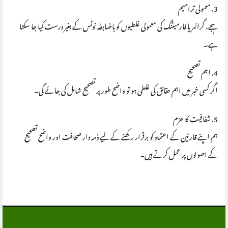
3. معمولی ترامیم
ہجے، گرائمر یا فارمیٹنگ کی معمولی غلطیوں کو باضابطہ نوٹس کے بغیر درست کیا جا سکتا
ہے۔
4. اہم تصحیح
اگر کسی خبر میں اہم حقائق کی غلطی ہو تو واضح طور پر تصحیح شامل کی جائے گی۔
5. شفافیت کا عزم
ہم اپنے قارئین کے اعتماد کو برقرار رکھنے کے لیے ذمہ دار صحافت اور واضح تصحیح
کے اصولوں پر عمل کرتے ہیں۔