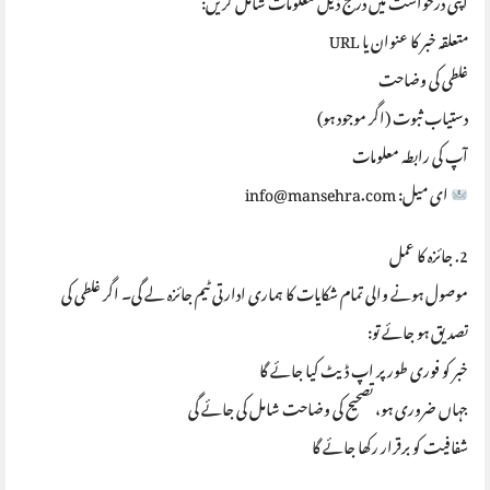
متعلقہ خبر کا عنوان یا URL
غلطی کی وضاحت
دستیاب ثبوت (اگر موجود ہو)
آپ کی رابطہ معلومات
ای میل: info@mansehra.com
2. جائزہ کا عمل
موصول ہونے والی تمام شکایات کا ہماری ادارتی ٹیم جائزہ لے گی۔ اگر غلطی کی
تصدیق ہو جائے تو:
خبر کو فوری طور پر اپ ڈیٹ کیا جائے گا
جہاں ضروری ہو، تصحیح کی وضاحت شامل کی جائے گی
شفافیت کو برقرار رکھا جائے گا