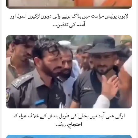
لاہور: پولیس حراست میں ہلاک ہونے والی دونوں لڑکیوں انمول اور
آمنہ کی تدفین…
اوگی علی آباد میں بجلی کی طویل بندش کے خلاف عوام کا
احتجاج، روڈ…