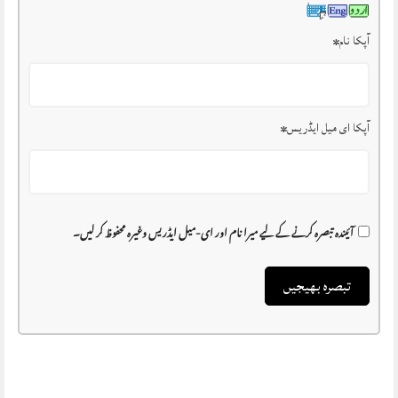
آپکا نام
*
آپکا ای میل ایڈریس
*
آئیندہ تبصرہ کرنے کے لیے میرا نام اور ای-میل ایڈریس وغیرہ محفوظ کر لیں۔