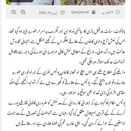
0 تبصرے
Qazi Jawad
اپریل 13, 2026
بالاکوٹ: سات ماہ قبل باڑی کا رہائشی نوجوان اورنگزیب پراسرار طور پر لاپتہ ہو گیا تھا،
جس کی نعش آج وادی کاغان کے علاقے جلگراں کے گھنے جنگل سے انتہائی مخدوش
حالت میں برآمد ہوئی۔ ذرائع کے مطابق نعش کافی عرصہ پرانی ہونے کی وجہ سے ناقابلِ
شناخت حد تک متاثر ہو چکی تھی۔
واقعے کی اطلاع ملتے ہی ایس ایچ او تھانہ کاغان پولیس نفری کے ہمراہ فوری طور پر
جائے وقوعہ پر پہنچ گئے۔ پولیس نے علاقے کو گھیرے میں لے کر شواہد اکٹھے کیے جبکہ
مقامی افراد کی بڑی تعداد بھی موقع پر موجود رہی۔
پولیس حکام کا کہنا ہے کہ ابتدائی کارروائی کے بعد نعش کو ضروری قانونی تقاضے پورے
کرنے کے لیے قریبی ہسپتال منتقل کیا گیا، جہاں سے شناخت کی تصدیق کے بعد میت
لواحقین کے حوالے کر دی گئی۔ اہلِ خانہ پر غم کی فضا طاری ہے اور علاقے میں