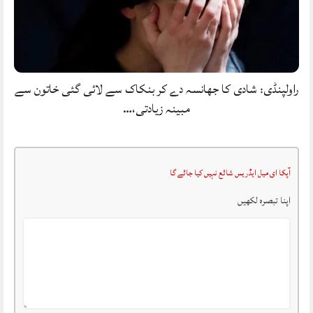
راولپنڈی: شادی کا جھانسہ دے کر بنکاک سے لائی گئی خاتون سے
مبینہ زیادتی،…
آپکا ای میل ایڈریس شائع نہیں کیا جائے گا
اپنا تبصرہ لکھیں