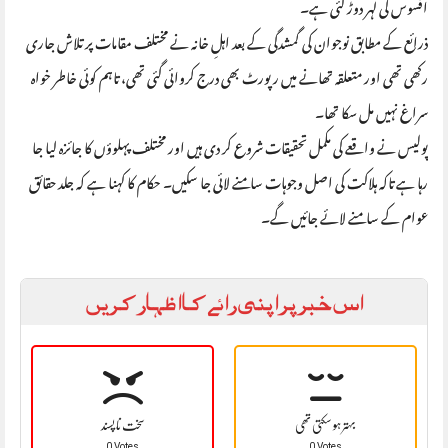
افسوس کی لہر دوڑ گئی ہے۔
ذرائع کے مطابق نوجوان کی گمشدگی کے بعد اہلِ خانہ نے مختلف مقامات پر تلاش جاری
رکھی تھی اور متعلقہ تھانے میں رپورٹ بھی درج کروائی گئی تھی، تاہم کوئی خاطر خواہ
سراغ نہیں مل سکا تھا۔
پولیس نے واقعے کی مکمل تحقیقات شروع کر دی ہیں اور مختلف پہلوؤں کا جائزہ لیا جا
رہا ہے تاکہ ہلاکت کی اصل وجوہات سامنے لائی جا سکیں۔ حکام کا کہنا ہے کہ جلد حقائق
عوام کے سامنے لائے جائیں گے۔
اس خبر پر اپنی رائے کا اظہار کریں
بہتر ہو سکتی تھی
سخت نا پسند
0 Votes
0 Votes