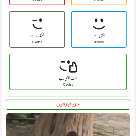
اچھی ہے
ٹھیک ہے
0 Votes
0 Votes
بہت اچھی ہے
0 Votes
مزید پڑھیں