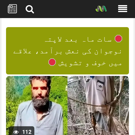
Skip
to
content
سات ماہ بعد لاپتہ
نوجوان کی نعش برآمد، علاقے
میں خوف و تشویش
112