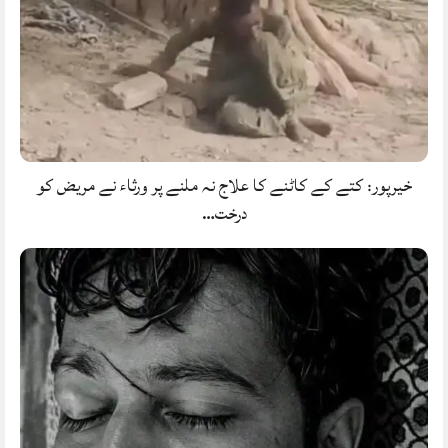
خیرپور: کتے کے کاٹنے کا علاج نہ ملنے پر ورثاء نے مریض کو
درخت…