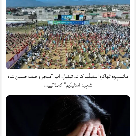
مانسہرہ: ٹھاکرہ اسٹیڈیم کا نام تبدیل، اب “میجر واصف حسین شاہ
شہید اسٹیڈیم” کہلائے…