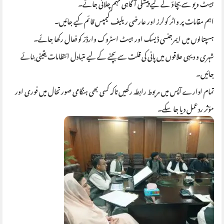
ہیٹ ویو سے بچاؤ کے لیے پیشگی آگاہی مہم چلائی جائے۔
اہم مقامات پر واٹر کولرز اور عارضی ریلیف کیمپس قائم کیے جائیں۔
ہسپتالوں میں ایمرجنسی ڈیسک اور ہیٹ اسٹروک وارڈز کو فعال رکھا جائے۔
شہری و دیہی علاقوں میں پانی کی قلت سے بچنے کے لیے متبادل انتظامات یقینی بنائے
جائیں۔
تمام ادارے آپس میں مربوط رابطہ رکھیں تاکہ کسی بھی ہنگامی صورتحال میں فوری اور
مؤثر ردعمل دیا جا سکے۔