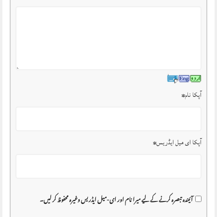
آپکا نام
*
آپکا ای میل ایڈریس
*
آئیندہ تبصرہ کرنے کے لیے میرا نام اور ای-میل ایڈریس وغیرہ محفوظ کر لیں۔