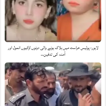
لاہور: پولیس حراست میں ہلاک ہونے والی دونوں لڑکیوں انمول اور
آمنہ کی تدفین…