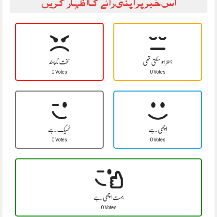
اس خبر پر اپنی رائے کا اظہار کریں
بہتر ہو سکتی تھی
سخت نا پسند
0 Votes
0 Votes
اچھی ہے
ٹھیک ہے
0 Votes
0 Votes
بہت اچھی ہے
0 Votes