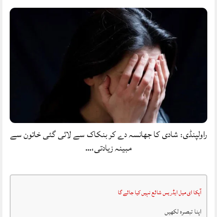
راولپنڈی: شادی کا جھانسہ دے کر بنکاک سے لائی گئی خاتون سے
مبینہ زیادتی،…
آپکا ای میل ایڈریس شائع نہیں کیا جائے گا
اپنا تبصرہ لکھیں