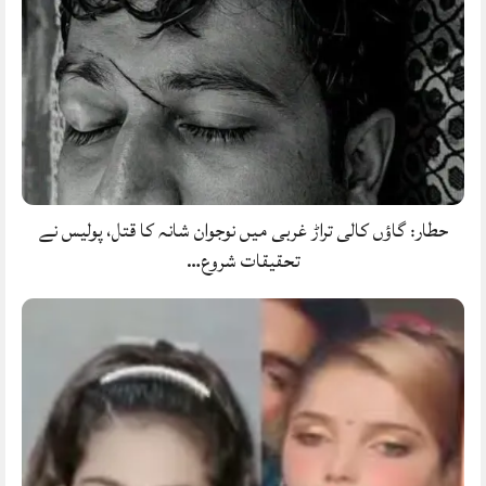
حطار: گاؤں کالی تراڑ غربی میں نوجوان شانہ کا قتل، پولیس نے
تحقیقات شروع…