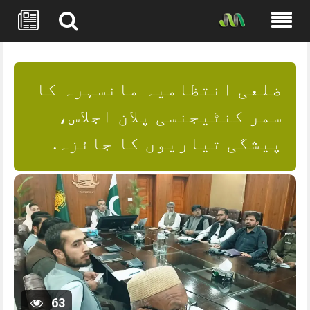
Skip
to
content
ضلعی انتظامیہ مانسہرہ کا
سمر کنٹیجنسی پلان اجلاس،
پیشگی تیاریوں کا جائزہ.
63