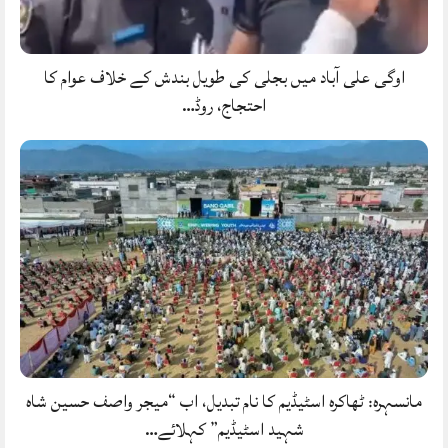
اوگی علی آباد میں بجلی کی طویل بندش کے خلاف عوام کا
احتجاج، روڈ…
مانسہرہ: ٹھاکرہ اسٹیڈیم کا نام تبدیل، اب “میجر واصف حسین شاہ
شہید اسٹیڈیم” کہلائے…