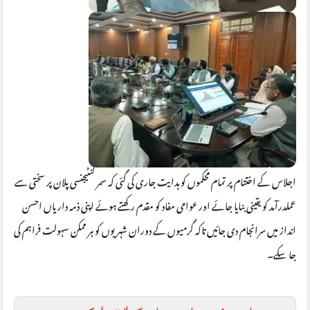
اجلاس کے اختتام پر تمام محکموں کو ہدایت جاری کی گئی کہ سمر کنٹیجنسی پلان پر سختی سے
عملدرآمد کو یقینی بنایا جائے اور عوامی مفاد کو مقدم رکھتے ہوئے اپنی ذمہ داریاں احسن
انداز میں سرانجام دی جائیں تاکہ گرمیوں کے دوران شہریوں کو ہر ممکن سہولت فراہم کی
جا سکے۔