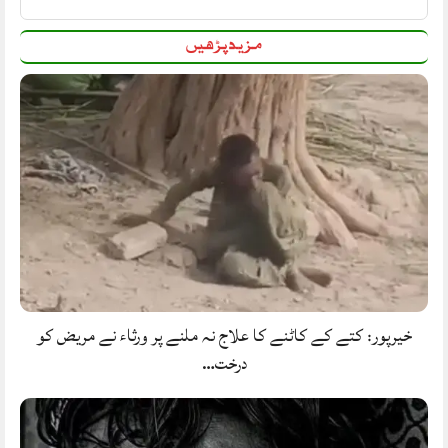
مزید پڑھیں
خیرپور: کتے کے کاٹنے کا علاج نہ ملنے پر ورثاء نے مریض کو
درخت…