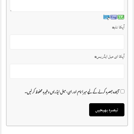
آپکا نام
*
آپکا ای میل ایڈریس
*
آئیندہ تبصرہ کرنے کے لیے میرا نام اور ای-میل ایڈریس وغیرہ محفوظ کر لیں۔