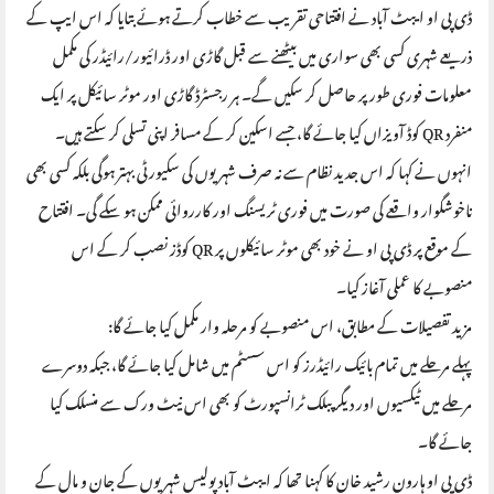
ڈی پی او ایبٹ آباد نے افتتاحی تقریب سے خطاب کرتے ہوئے بتایا کہ اس ایپ کے
ذریعے شہری کسی بھی سواری میں بیٹھنے سے قبل گاڑی اور ڈرائیور/رائیڈر کی مکمل
معلومات فوری طور پر حاصل کر سکیں گے۔ ہر رجسٹرڈ گاڑی اور موٹر سائیکل پر ایک
منفرد QR کوڈ آویزاں کیا جائے گا، جسے اسکین کر کے مسافر اپنی تسلی کر سکتے ہیں۔
انہوں نے کہا کہ اس جدید نظام سے نہ صرف شہریوں کی سکیورٹی بہتر ہوگی بلکہ کسی بھی
ناخوشگوار واقعے کی صورت میں فوری ٹریسنگ اور کارروائی ممکن ہو سکے گی۔ افتتاح
کے موقع پر ڈی پی او نے خود بھی موٹر سائیکلوں پر QR کوڈز نصب کر کے اس
منصوبے کا عملی آغاز کیا۔
مزید تفصیلات کے مطابق، اس منصوبے کو مرحلہ وار مکمل کیا جائے گا:
پہلے مرحلے میں تمام بائیک رائیڈرز کو اس سسٹم میں شامل کیا جائے گا، جبکہ دوسرے
مرحلے میں ٹیکسیوں اور دیگر پبلک ٹرانسپورٹ کو بھی اس نیٹ ورک سے منسلک کیا
جائے گا۔
ڈی پی او ہارون رشید خان کا کہنا تھا کہ ایبٹ آباد پولیس شہریوں کے جان و مال کے