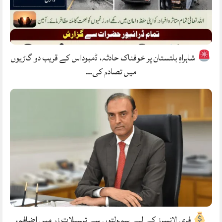
شاہراہِ بلتستان پر خوفناک حادثہ، ڈمبوداس کے قریب دو گاڑیوں
میں تصادم کی…
فری لانسرز کے لیے سہولتوں سے ترسیلاتِ زر میں اضافہ،