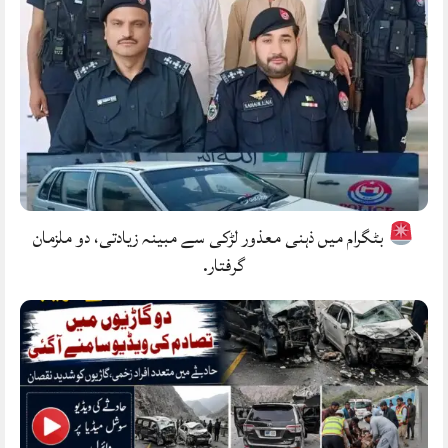
بٹگرام میں ذہنی معذور لڑکی سے مبینہ زیادتی، دو ملزمان
گرفتار.