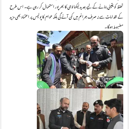
تحفظ کو یقینی بنانے کے لیے جدید ٹیکنالوجی کا بھرپور استعمال کر رہی ہے۔ اس طرح
کے اقدامات سے نہ صرف جرائم میں کمی آئے گی بلکہ عوام کا پولیس پر اعتماد بھی مزید
مضبوط ہوگا۔