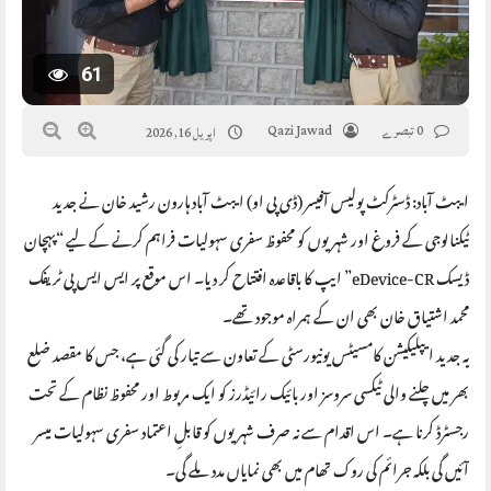
61
0 تبصرے
Qazi Jawad
اپریل 16, 2026
ایبٹ آباد: ڈسٹرکٹ پولیس آفیسر (ڈی پی او) ایبٹ آباد ہارون رشید خان نے جدید
ٹیکنالوجی کے فروغ اور شہریوں کو محفوظ سفری سہولیات فراہم کرنے کے لیے “پہچان
ڈیسک eDevice-CR” ایپ کا باقاعدہ افتتاح کر دیا۔ اس موقع پر ایس ایس پی ٹریفک
محمد اشتیاق خان بھی ان کے ہمراہ موجود تھے۔
یہ جدید ایپلیکیشن کامسیٹس یونیورسٹی کے تعاون سے تیار کی گئی ہے، جس کا مقصد ضلع
بھر میں چلنے والی ٹیکسی سروسز اور بائیک رائیڈرز کو ایک مربوط اور محفوظ نظام کے تحت
رجسٹرڈ کرنا ہے۔ اس اقدام سے نہ صرف شہریوں کو قابلِ اعتماد سفری سہولیات میسر
آئیں گی بلکہ جرائم کی روک تھام میں بھی نمایاں مدد ملے گی۔