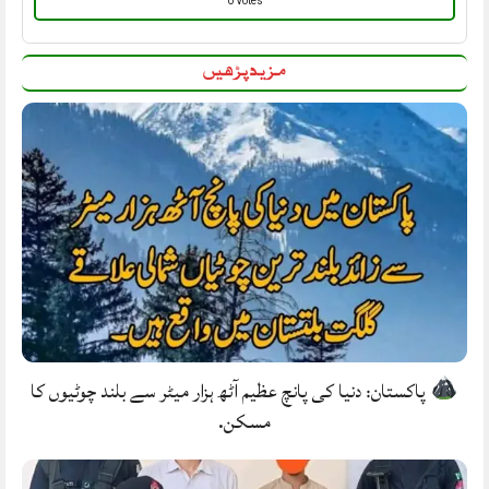
0 Votes
مزید پڑھیں
پاکستان: دنیا کی پانچ عظیم آٹھ ہزار میٹر سے بلند چوٹیوں کا
مسکن.