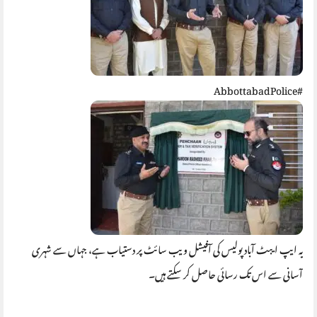
#AbbottabadPolice
یہ ایپ ایبٹ آباد پولیس کی آفیشل ویب سائٹ پر دستیاب ہے، جہاں سے شہری
آسانی سے اس تک رسائی حاصل کر سکتے ہیں۔