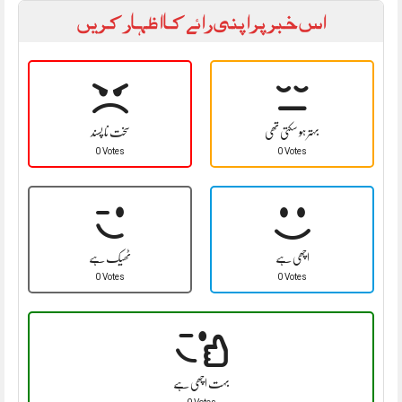
اس خبر پر اپنی رائے کا اظہار کریں
بہتر ہو سکتی تھی
سخت نا پسند
0 Votes
0 Votes
اچھی ہے
ٹھیک ہے
0 Votes
0 Votes
بہت اچھی ہے