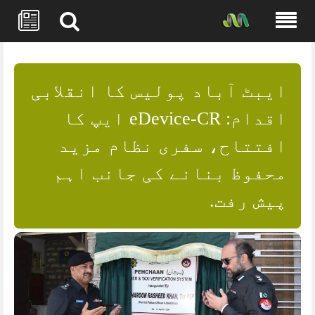
Skip
to
content
ایبٹ آباد پولیس کا انقلابی
اقدام: eDevice-CR ایپ کا
افتتاح، سفری نظام مزید
محفوظ بنانے کی جانب اہم
پیش رفت.