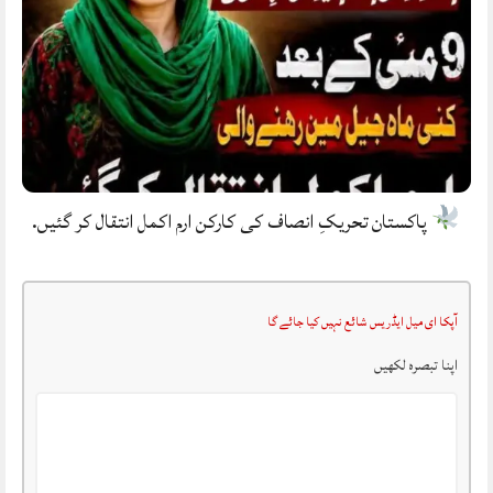
پاکستان تحریکِ انصاف کی کارکن ارم اکمل انتقال کر گئیں.
آپکا ای میل ایڈریس شائع نہیں کیا جائے گا
اپنا تبصرہ لکھیں