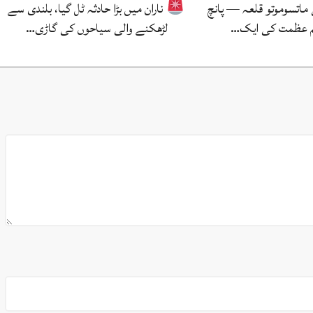
 ماتسوموتو قلعہ — پانچ
ناران میں بڑا حادثہ ٹل گیا، بلندی سے
م عظمت کی ایک…
لڑھکنے والی سیاحوں کی گاڑی…