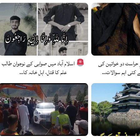
ِ حراست دو خواتین کی
اسلام آباد میں صوابی کے نوجوان طالب
ے کئی اہم سوالات…
علم کا قتل، اہل خانہ کا…