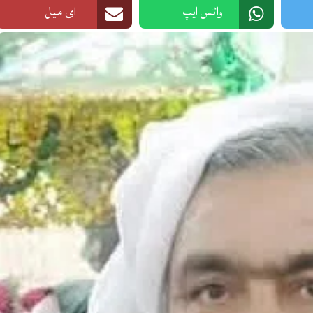
واٹس ایپ
ای میل