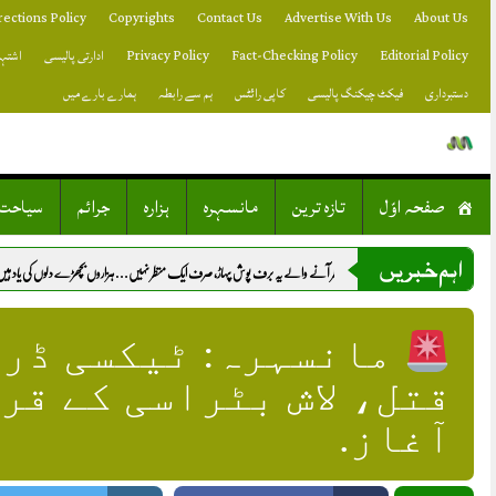
Skip
rections Policy
Copyrights
Contact Us
Advertise With Us
About Us
to
content
Editorial Policy
Fact-Checking Policy
Privacy Policy
ادارتی پالیسی
اشتہا
دستبرداری
فیکٹ چیکنگ پالیسی
کاپی رائٹس
ہم سے رابطہ
ہمارے بارے میں
صفحہ اوّل
تازہ ترین
مانسہرہ
ہزارہ
جرائم
سیاحت
اہم خبریں
بارش کے بعد نظر آنے والے یہ برف پوش پہاڑ، صرف ایک منظر نہیں… ہزاروں بچھڑے دلوں کی یاد ہیں.
ل
مانسہرہ: ٹیکسی ڈرا
قتل، لاش بٹراسی کے قر
آغاز.