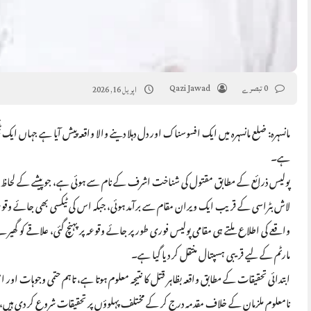
0 تبصرے
Qazi Jawad
اپریل 16, 2026
مانسہرہ: ضلع مانسہرہ میں ایک افسوسناک اور دل دہلا دینے والا واقعہ پیش آیا ہے جہاں ای
ہے۔
پولیس ذرائع کے مطابق مقتول کی شناخت اشرف کے نام سے ہوئی ہے، جو پیشے کے لحاظ سے 
لاش بٹراسی کے قریب ایک ویران مقام سے برآمد ہوئی، جبکہ اس کی ٹیکسی بھی جائے وقوع
واقعے کی اطلاع ملتے ہی مقامی پولیس فوری طور پر جائے وقوعہ پر پہنچ گئی، علاقے کو گھیر
مارٹم کے لیے قریبی ہسپتال منتقل کر دیا گیا ہے۔
ابتدائی تحقیقات کے مطابق واقعہ بظاہر قتل کا نتیجہ معلوم ہوتا ہے، تاہم حتمی وجوہات
نامعلوم ملزمان کے خلاف مقدمہ درج کر کے مختلف پہلوؤں پر تحقیقات شروع کر دی ہیں، جن