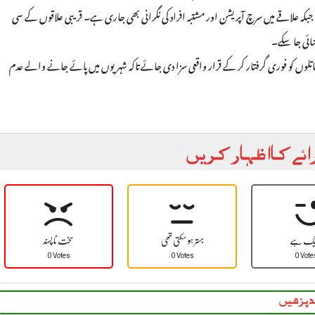
کہ علاقے میں سرچ آپریشن اور مشتبہ افراد کی نگرانی بھی جاری ہے۔ قریبی علاقوں کے سی
نائی جا سکے۔
اتلوں کو فوری گرفتار کر کے قرار واقعی سزا دی جائے تاکہ شہریوں میں پائے جانے والے عدم
ائے کا اظہار کریں
یک ہے
بہتر ہو سکتی تھی
سخت نا پسند
0 Votes
0 Votes
0 Vote
 پڑھیں