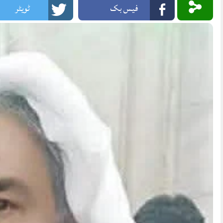
فیس بک
ٹویٹر