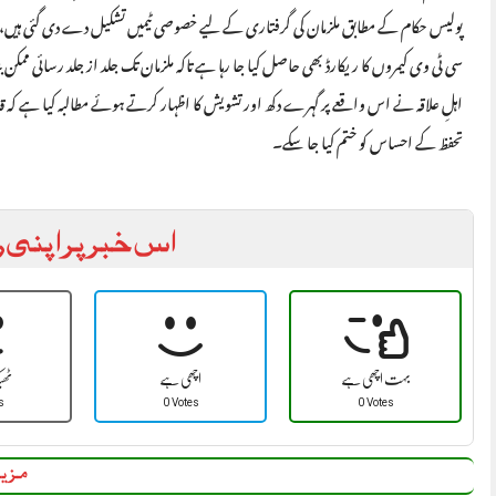
پولیس حکام کے مطابق ملزمان کی گرفتاری کے لیے خصوصی ٹیمیں تشکیل دے دی گئی ہیں، جب
سی ٹی وی کیمروں کا ریکارڈ بھی حاصل کیا جا رہا ہے تاکہ ملزمان تک جلد از جلد رسائی ممکن ب
اہلِ علاقہ نے اس واقعے پر گہرے دکھ اور تشویش کا اظہار کرتے ہوئے مطالبہ کیا ہے کہ ق
تحفظ کے احساس کو ختم کیا جا سکے۔
اس خبر پر اپنی ر
بہت اچھی ہے
اچھی ہے
ٹھ
s
0 Votes
0 Votes
مزید