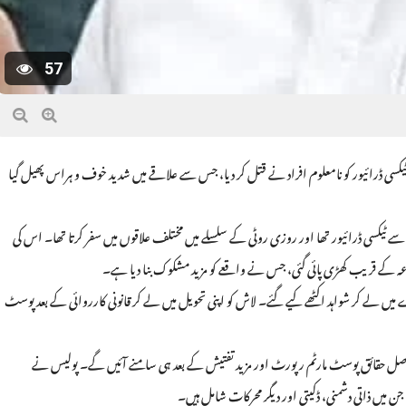
57
ک ٹیکسی ڈرائیور کو نامعلوم افراد نے قتل کر دیا، جس سے علاقے میں شدید خوف و ہراس پھیل گیا
ٹیکسی ڈرائیور تھا اور روزی روٹی کے سلسلے میں مختلف علاقوں میں سفر کرتا تھا۔ اس کی
ہ کے قریب کھڑی پائی گئی، جس نے واقعے کو مزید مشکوک بنا دیا ہے۔
ے میں لے کر شواہد اکٹھے کیے گئے۔ لاش کو اپنی تحویل میں لے کر قانونی کارروائی کے بعد پوسٹ
 اور اصل حقائق پوسٹ مارٹم رپورٹ اور مزید تفتیش کے بعد ہی سامنے آئیں گے۔ پولیس نے
 میں ذاتی دشمنی، ڈکیتی اور دیگر محرکات شامل ہیں۔