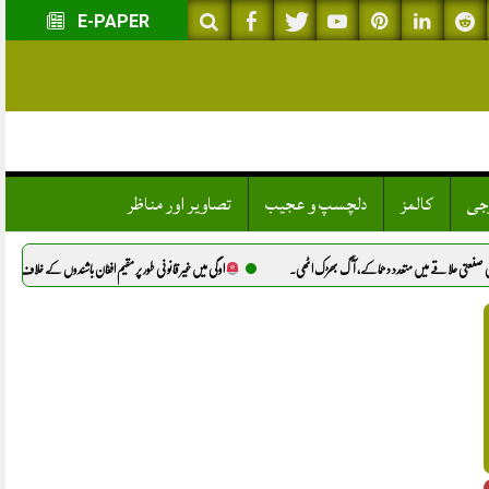
E-PAPER
وجی
کالمز
دلچسپ و عجیب
تصاویر اور مناظر
تعدد دھماکے، آگ بھڑک اٹھی.
اوگی میں غیر قانونی طور پر مقیم افغان باشندوں کے خلاف پولیس کا کریک ڈاؤن، 9 افراد گرفتار.