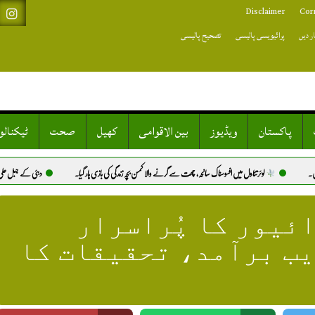
Disclaimer
Cor
ر دیں
پرائیویسی پالیسی
تصحیح پالیسی
پاکستان
ویڈیوز
بین الاقوامی
کھیل
صحت
ٹیکنال
وئرتناول میں افسوسناک سانحہ، چھت سے گرنے والا کمسن بچہ زندگی کی بازی ہار گیا.
دبئی کے جبل علی صنعتی علاقے میں م
ئیور کا پُراسرار
یب برآمد، تحقیقات کا