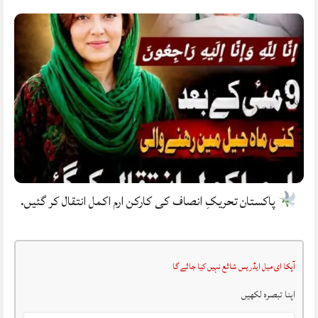
پاکستان تحریکِ انصاف کی کارکن ارم اکمل انتقال کر گئیں.
آپکا ای میل ایڈریس شائع نہیں کیا جائے گا
اپنا تبصرہ لکھیں