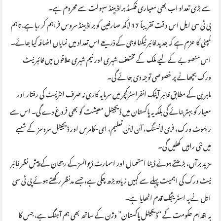
سے بڑی تعداد اب بھی معیاری فکسڈ براڈ بینڈ سہولت سے محروم ہے۔
پی ٹی سی ایل اس وقت تقریباً 17 لاکھ صارفین کو براڈ بینڈ سروس فراہم کر رہا ہے، تاہم
کمپنی کا عزم ہے کہ جدید فائبر ٹیکنالوجی کے ذریعے اس تعداد میں نمایاں اضافہ کیا جائے۔
اس منصوبے کے لیے ملک کے مختلف شہری اور نیم شہری علاقوں میں فائبر نیٹ
ورک بچھانے پر خصوصی توجہ دی جائے گی۔
ماہرین کے مطابق فائبر آپٹک انفراسٹرکچر میں سرمایہ کاری نہ صرف انٹرنیٹ کی رفتار اور
معیار کو بہتر بنائے گی بلکہ یہ پاکستان میں ڈیجیٹل معیشت کو بھی فروغ دے گی۔ اس سے
ریموٹ ورک، فری لانسنگ، آن لائن تعلیم، ای-کامرس اور ڈیجیٹل سروسز کے شعبے
میں نئی راہیں کھلیں گی۔
مزید برآں، بڑھتے ہوئے ڈیٹا استعمال اور اسمارٹ ڈیوائسز کے رجحان کے پیش نظر فائبر
نیٹ ورک کی اہمیت پہلے سے کہیں زیادہ بڑھ چکی ہے، جسے مدنظر رکھتے ہوئے پی ٹی سی
ایل نے یہ اسٹریٹجک قدم اٹھایا ہے۔
یہ اقدام حکومت کے “ڈیجیٹل پاکستان” وژن کے ساتھ بھی ہم آہنگ ہے، جس کا