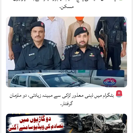
مسکن.
بٹگرام میں ذہنی معذور لڑکی سے مبینہ زیادتی، دو ملزمان
گرفتار.