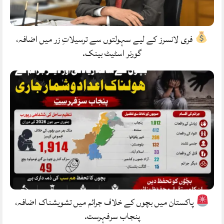
فری لانسرز کے لیے سہولتوں سے ترسیلاتِ زر میں اضافہ،
گورنر اسٹیٹ بینک.
پاکستان میں بچوں کے خلاف جرائم میں تشویشناک اضافہ،
پنجاب سرفہرست.