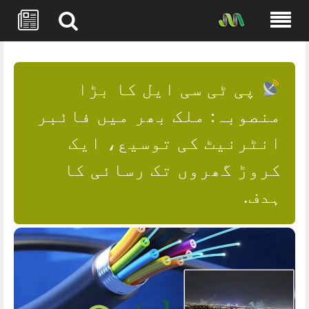
Skip
to
content
پی ٹی سی ایل کا بڑا
منصوبہ: ملک بھر میں فائبر
انٹرنیٹ کی توسیع، ایک
کروڑ گھروں تک رسائی کا
ہدف.