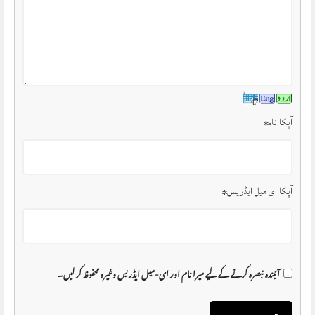
آپکا نام
*
آپکا ای میل ایڈریس
*
آئیندہ تبصرہ کرنے کے لیے میرا نام اور ای-میل ایڈریس وغیرہ محفوظ کر لیں۔