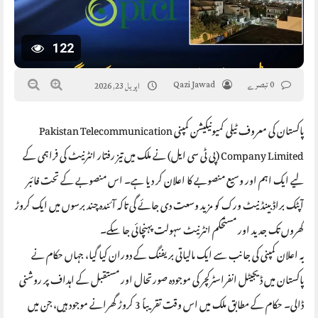
122
0 تبصرے
Qazi Jawad
اپریل 23, 2026
پاکستان کی معروف ٹیلی کمیونیکیشن کمپنی Pakistan Telecommunication
Company Limited (پی ٹی سی ایل) نے ملک میں تیز رفتار انٹرنیٹ کی فراہمی کے
لیے ایک اہم اور وسیع منصوبے کا اعلان کر دیا ہے۔ اس منصوبے کے تحت فائبر
آپٹک براڈ بینڈ نیٹ ورک کو مزید وسعت دی جائے گی تاکہ آئندہ چند برسوں میں ایک کروڑ
گھروں تک جدید اور مستحکم انٹرنیٹ سہولت پہنچائی جا سکے۔
یہ اعلان کمپنی کی جانب سے ایک مالیاتی بریفنگ کے دوران کیا گیا، جہاں حکام نے
پاکستان میں ڈیجیٹل انفراسٹرکچر کی موجودہ صورتحال اور مستقبل کے اہداف پر روشنی
ڈالی۔ حکام کے مطابق ملک میں اس وقت تقریباً 3 کروڑ گھرانے موجود ہیں، جن میں