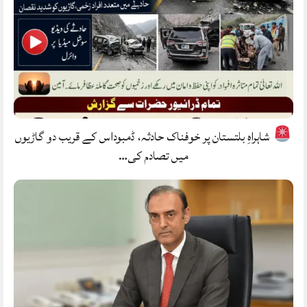
شاہراہِ بلتستان پر خوفناک حادثہ، ڈمبوداس کے قریب دو گاڑیوں
میں تصادم کی…