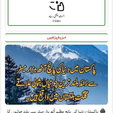
بہت اچھی ہے
0 Votes
مزید پڑھیں
پاکستان: دنیا کی پانچ عظیم آٹھ ہزار میٹر سے بلند چوٹیوں کا