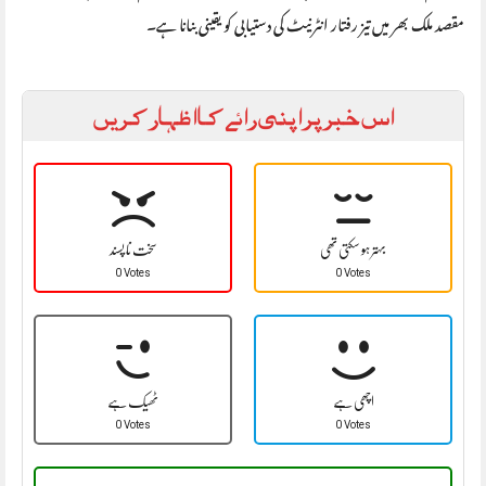
مقصد ملک بھر میں تیز رفتار انٹرنیٹ کی دستیابی کو یقینی بنانا ہے۔
اس خبر پر اپنی رائے کا اظہار کریں
بہتر ہو سکتی تھی
سخت نا پسند
0 Votes
0 Votes
اچھی ہے
ٹھیک ہے
0 Votes
0 Votes