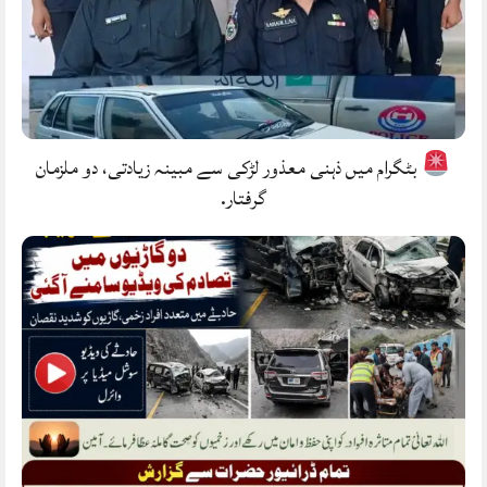
بٹگرام میں ذہنی معذور لڑکی سے مبینہ زیادتی، دو ملزمان
گرفتار.