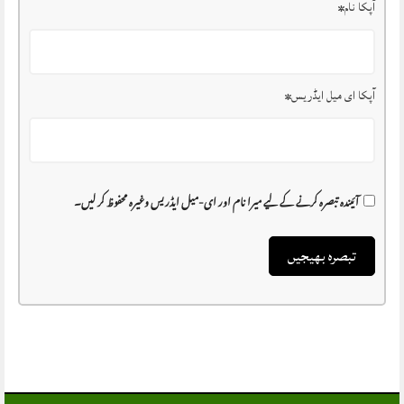
آپکا نام
*
آپکا ای میل ایڈریس
*
آئیندہ تبصرہ کرنے کے لیے میرا نام اور ای-میل ایڈریس وغیرہ محفوظ کر لیں۔