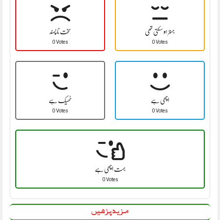
بہتر ہو سکتی تھی
سخت نا پسند
0 Votes
0 Votes
اچھی ہے
ٹھیک ہے
0 Votes
0 Votes
بہت اچھی ہے
0 Votes
مزید پڑھیں