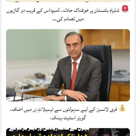
شاہراہِ بلتستان پر خوفناک حادثہ، ڈمبوداس کے قریب دو گاڑیوں
میں تصادم کی…
فری لانسرز کے لیے سہولتوں سے ترسیلاتِ زر میں اضافہ،
گورنر اسٹیٹ بینک.