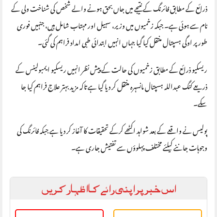
ذرائع کے مطابق فائرنگ کے نتیجے میں جاں بحق ہونے والے شخص کی شناخت ولی کے
نام سے ہوئی ہے۔ جبکہ زخمیوں میں وزیر، سہیل اور مہتاب شامل ہیں، جنہیں فوری
طور پر اوگی ہسپتال منتقل کیا گیا جہاں انہیں ابتدائی طبی امداد فراہم کی گئی۔
ریسکیو ذرائع کے مطابق زخمیوں کی حالت کے پیش نظر انہیں ریسکیو ایمبولینس کے
ذریعے کنگ عبداللہ ہسپتال مانسہرہ منتقل کر دیا گیا ہے تاکہ مزید بہتر علاج فراہم کیا جا
سکے۔
پولیس نے واقعے کے بعد شواہد اکٹھے کرکے تحقیقات کا آغاز کر دیا ہے جبکہ فائرنگ کی
وجوہات جاننے کیلئے مختلف پہلوؤں سے تفتیش جاری ہے۔
اس خبر پر اپنی رائے کا اظہار کریں