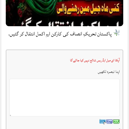
پاکستان تحریکِ انصاف کی کارکن ارم اکمل انتقال کر گئیں.
آپکا ای میل ایڈریس شائع نہیں کیا جائے گا
اپنا تبصرہ لکھیں