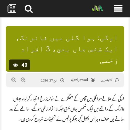
Skip
to
content
اوگی: ہوا گلی میں فائرنگ،
ایک شخص جاں بحق، 3 افراد
زخمی
40
0 تبصرے
Qazi Jawad
مئ 27, 2026
اوگی کے علاقے ہوا گلی میں آپس کے جھگڑے نے خونریز رخ اختیار کر لیا، جہاں
فائرنگ کے واقعے میں ایک شخص جاں بحق جبکہ 3 افراد زخمی ہوگئے۔ واقعے کے بعد
علاقے میں خوف و ہراس پھیل گیا جبکہ پولیس نے تحقیقات شروع کر دی ہیں۔