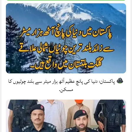
پاکستان: دنیا کی پانچ عظیم آٹھ ہزار میٹر سے بلند چوٹیوں کا
مسکن.