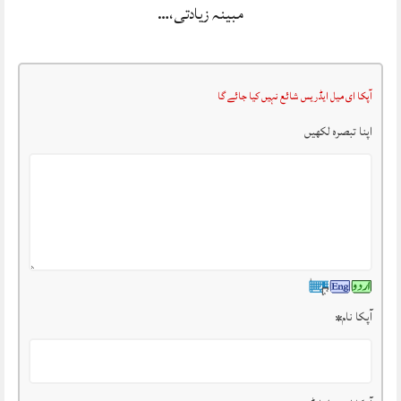
مبینہ زیادتی،…
آپکا ای میل ایڈریس شائع نہیں کیا جائے گا
اپنا تبصرہ لکھیں
آپکا نام
*