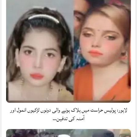
لاہور: پولیس حراست میں ہلاک ہونے والی دونوں لڑکیوں انمول اور
آمنہ کی تدفین…