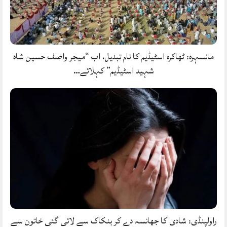
مانسہرہ: ٹھاکرہ اسٹیڈیم کا نام تبدیل، اب “میجر واصف حسین شاہ
شہید اسٹیڈیم” کہلائے…
راولپنڈی: شادی کا جھانسہ دے کر بنکاک سے لائی گئی خاتون سے