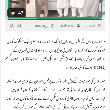
47
0 تبصرے
Qazi Jawad
مئ 30, 2026
موٹروے پولیس کے افسران دورانِ پٹرولنگ موٹروے M-14 پر ایک مشکوک گاڑی
کو دیکھ کر رکنے کا اشارہ دیا۔ گاڑی کی جانچ پڑتال اور دستاویزات کی تصدیق کے
دوران رجسٹریشن ریکارڈ کی تصدیق ممکن نہ ہو سکی، جس کے باعث گاڑی کے نان کسٹم
پیڈ (NCP) ہونے کا شبہ ظاہر ہوا۔
صورتحال کی حساسیت کے پیشِ نظر موٹروے پولیس افسران نے فوری طور پر متعلقہ
اداروں کو اطلاع دی اور قانونی تقاضے پورے کرتے ہوئے گاڑی کو اپنی تحویل میں لے
لیا۔ بعد ازاں تمام ضروری قانونی کارروائی مکمل کرنے کے بعد مذکورہ گاڑی بمعہ ڈرائیور/
ملزم کو مزید تفتیش اور قانونی کارروائی کے لیے متعلقہ حکام کے حوالے کر دیا گیا۔