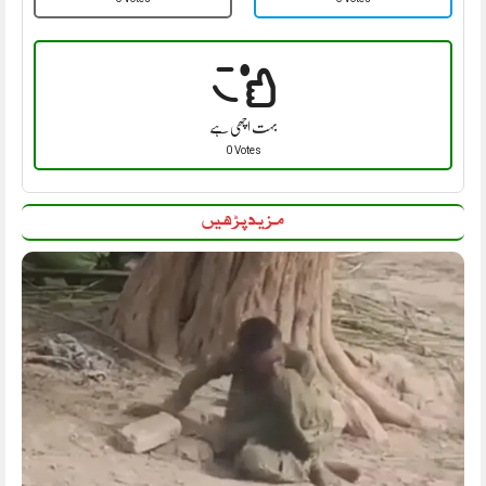
بہت اچھی ہے
0 Votes
مزید پڑھیں