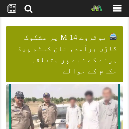
Skip
to
content
موٹروے M-14 پر مشکوک
گاڑی برآمد، نان کسٹم پیڈ
ہونے کے شبے پر متعلقہ
حکام کے حوالے