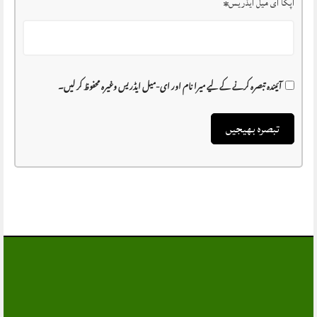
آپکا ای میل ایڈریس
*
آئیندہ تبصرہ کرنے کے لیے میرا نام اور ای-میل ایڈریس وغیرہ محفوظ کر لیں۔