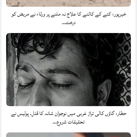
خیرپور: کتے کے کاٹنے کا علاج نہ ملنے پر ورثاء نے مریض کو
درخت…
حطار: گاؤں کالی تراڑ غربی میں نوجوان شانہ کا قتل، پولیس نے
تحقیقات شروع…