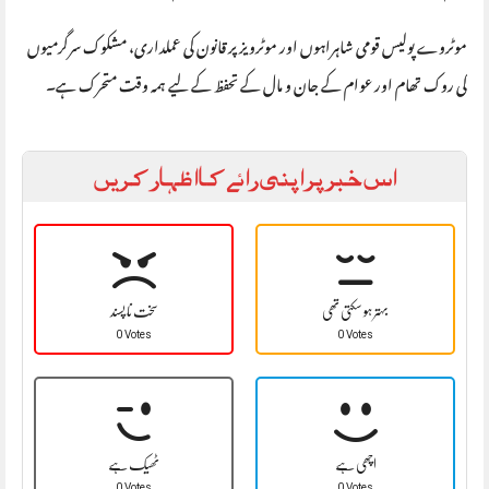
موٹروے پولیس قومی شاہراہوں اور موٹرویز پر قانون کی عملداری، مشکوک سرگرمیوں
کی روک تھام اور عوام کے جان و مال کے تحفظ کے لیے ہمہ وقت متحرک ہے۔
اس خبر پر اپنی رائے کا اظہار کریں
بہتر ہو سکتی تھی
سخت نا پسند
0 Votes
0 Votes
اچھی ہے
ٹھیک ہے
0 Votes
0 Votes