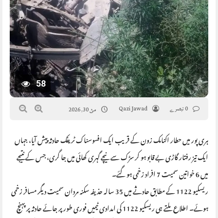
58
0 تبصرے
Qazi Jawad
مئ 30, 2026
ہری پور میں حطار اکنامک زون کے قریب ایک افسوسناک ٹریفک حادثہ پیش آیا، جہاں
ایک تیز رفتار گاڑی بے قابو ہو کر سڑک سے نیچے گہری کھائی میں جا گری، جس کے نتیجے
میں 6 خواتین سمیت 7 افراد زخمی ہو گئے۔
ریسکیو 1122 کے مطابق حادثے میں 35 سالہ حذیفہ سکنہ مردان سمیت دیگر مسافر زخمی
ہوئے۔ اطلاع ملتے ہی ریسکیو 1122 کی امدادی ٹیمیں فوری طور پر جائے حادثہ پر پہنچ