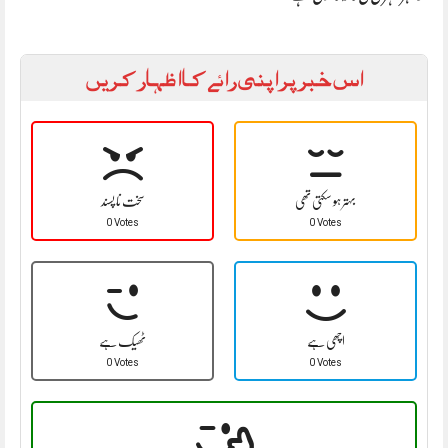
اس خبر پر اپنی رائے کا اظہار کریں
بہتر ہو سکتی تھی
سخت نا پسند
0 Votes
0 Votes
اچھی ہے
ٹھیک ہے
0 Votes
0 Votes