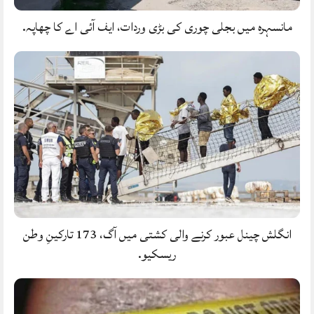
مانسہرہ میں بجلی چوری کی بڑی وردات، ایف آئی اے کا چھاپہ.
انگلش چینل عبور کرنے والی کشتی میں آگ، 173 تارکینِ وطن
ریسکیو.