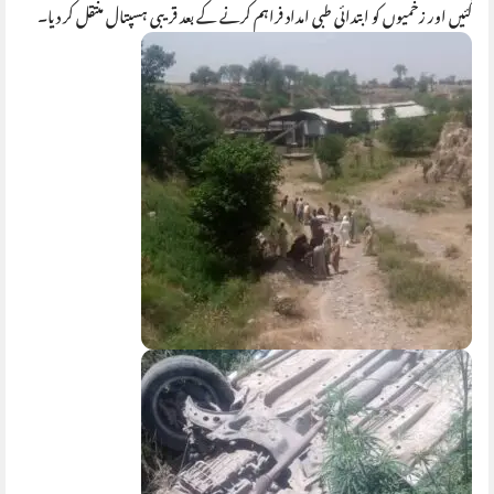
گئیں اور زخمیوں کو ابتدائی طبی امداد فراہم کرنے کے بعد قریبی ہسپتال منتقل کر دیا۔