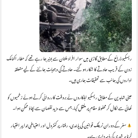
ریسکیو ذرائع کے مطابق گاڑی میں سوار افراد ملتان سے بونیر جا رہے تھے کہ حطار اکنامک
زون کے قریب حادثے کا شکار ہو گئے۔ حادثے کی وجوہات جاننے کے لیے متعلقہ
اداروں کی جانب سے تحقیقات جاری ہیں۔
عینی شاہدین کے مطابق ریسکیو اہلکاروں نے بروقت کارروائی کرتے ہوئے زخمیوں کو
کھائی سے نکال کر محفوظ مقام پر منتقل کیا، جس سے مزید نقصان سے بچاؤ ممکن ہوا۔
سفر کے دوران ٹریفک قوانین کی پابندی، رفتار پر کنٹرول اور احتیاطی تدابیر اختیار
کرنا ہر شہری کی ذمہ داری ہے۔