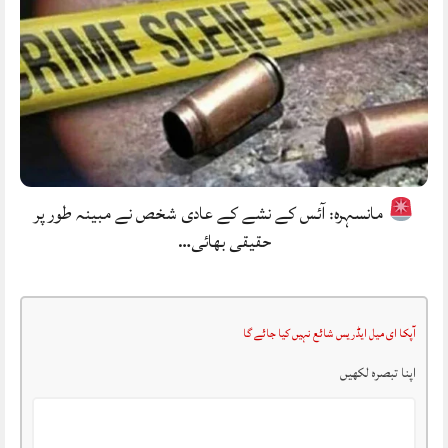
مانسہرہ: آئس کے نشے کے عادی شخص نے مبینہ طور پر
حقیقی بھائی…
آپکا ای میل ایڈریس شائع نہیں کیا جائے گا
اپنا تبصرہ لکھیں