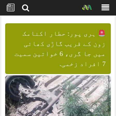
Skip
to
content
ہری پور: حطار اکنامک
زون کے قریب گاڑی کھائی
میں جا گری، 6 خواتین سمیت
7 افراد زخمی.