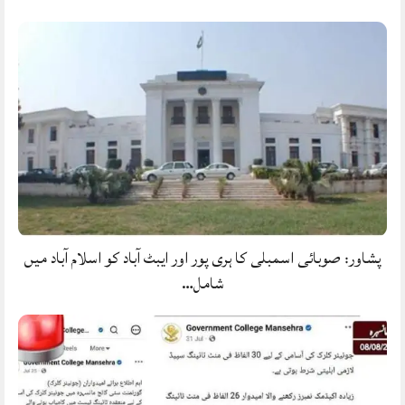
پشاور: صوبائی اسمبلی کا ہری پور اور ایبٹ آباد کو اسلام آباد میں
شامل…