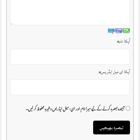
آپکا نام
*
آپکا ای میل ایڈریس
*
آئیندہ تبصرہ کرنے کے لیے میرا نام اور ای-میل ایڈریس وغیرہ محفوظ کر لیں۔