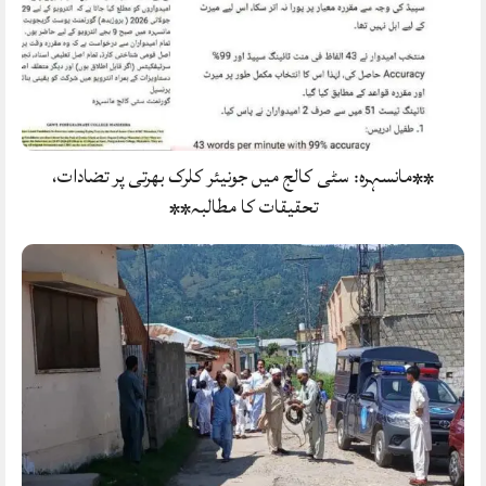
**مانسہرہ: سٹی کالج میں جونیئر کلرک بھرتی پر تضادات،
تحقیقات کا مطالبہ**