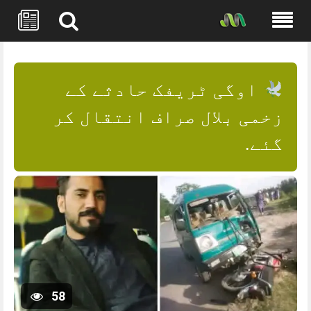
Skip
to
content
اوگی ٹریفک حادثے کے
زخمی بلال صراف انتقال کر
گئے.
58