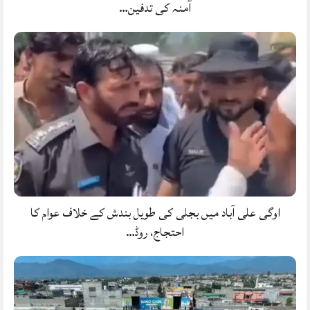
آمنہ کی تدفین…
اوگی علی آباد میں بجلی کی طویل بندش کے خلاف عوام کا
احتجاج، روڈ…