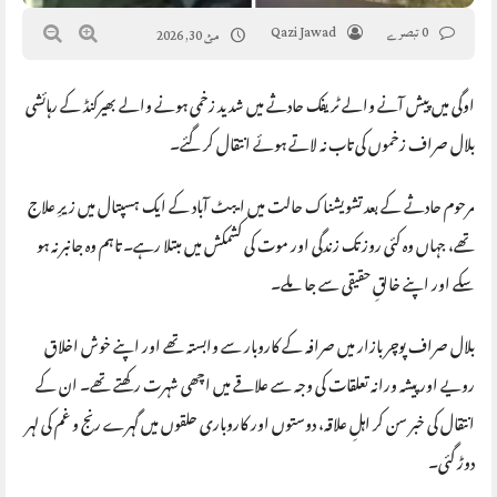
0 تبصرے
Qazi Jawad
مئ 30, 2026
اوگی میں پیش آنے والے ٹریفک حادثے میں شدید زخمی ہونے والے بھیرکنڈ کے رہائشی
بلال صراف زخموں کی تاب نہ لاتے ہوئے انتقال کر گئے۔
مرحوم حادثے کے بعد تشویشناک حالت میں ایبٹ آباد کے ایک ہسپتال میں زیرِ علاج
تھے، جہاں وہ کئی روز تک زندگی اور موت کی کشمکش میں مبتلا رہے۔ تاہم وہ جانبر نہ ہو
سکے اور اپنے خالقِ حقیقی سے جا ملے۔
بلال صراف پوچر بازار میں صرافہ کے کاروبار سے وابستہ تھے اور اپنے خوش اخلاق
رویے اور پیشہ ورانہ تعلقات کی وجہ سے علاقے میں اچھی شہرت رکھتے تھے۔ ان کے
انتقال کی خبر سن کر اہلِ علاقہ، دوستوں اور کاروباری حلقوں میں گہرے رنج و غم کی لہر
دوڑ گئی۔