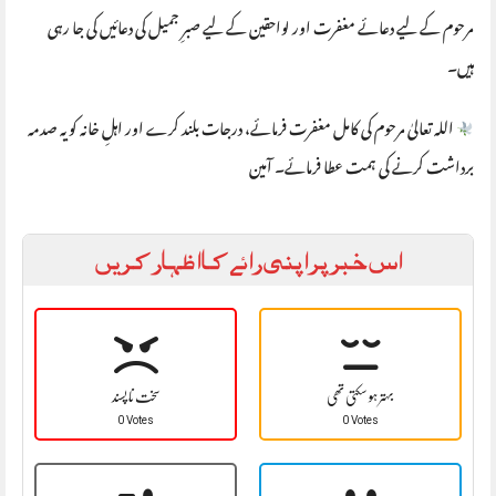
مرحوم کے لیے دعائے مغفرت اور لواحقین کے لیے صبرِ جمیل کی دعائیں کی جا رہی
ہیں۔
اللہ تعالیٰ مرحوم کی کامل مغفرت فرمائے، درجات بلند کرے اور اہلِ خانہ کو یہ صدمہ
برداشت کرنے کی ہمت عطا فرمائے۔ آمین
اس خبر پر اپنی رائے کا اظہار کریں
بہتر ہو سکتی تھی
سخت نا پسند
0 Votes
0 Votes