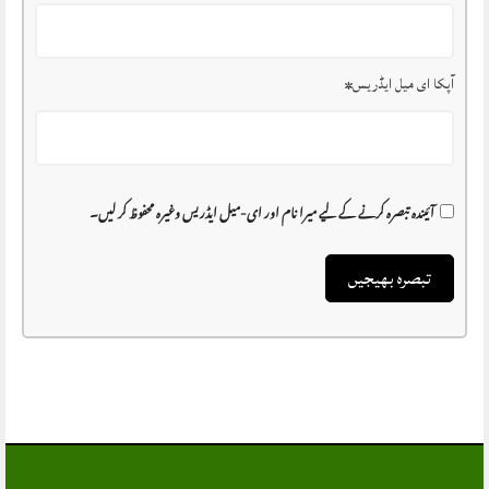
آپکا ای میل ایڈریس
*
آئیندہ تبصرہ کرنے کے لیے میرا نام اور ای-میل ایڈریس وغیرہ محفوظ کر لیں۔