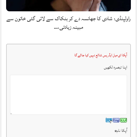
راولپنڈی: شادی کا جھانسہ دے کر بنکاک سے لائی گئی خاتون سے
مبینہ زیادتی،…
آپکا ای میل ایڈریس شائع نہیں کیا جائے گا
اپنا تبصرہ لکھیں
آپکا نام
*