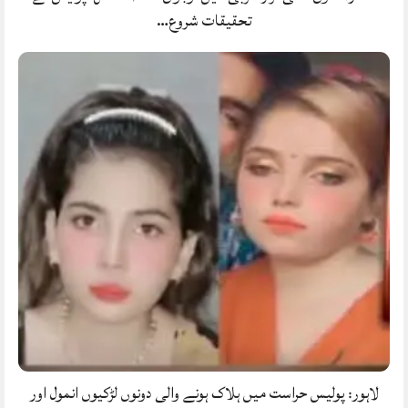
تحقیقات شروع…
لاہور: پولیس حراست میں ہلاک ہونے والی دونوں لڑکیوں انمول اور