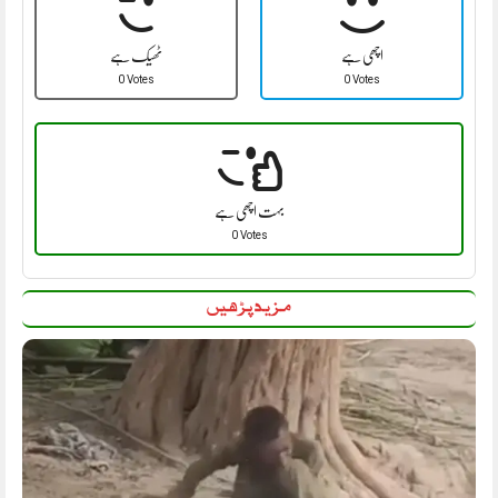
اچھی ہے
ٹھیک ہے
0 Votes
0 Votes
بہت اچھی ہے
0 Votes
مزید پڑھیں