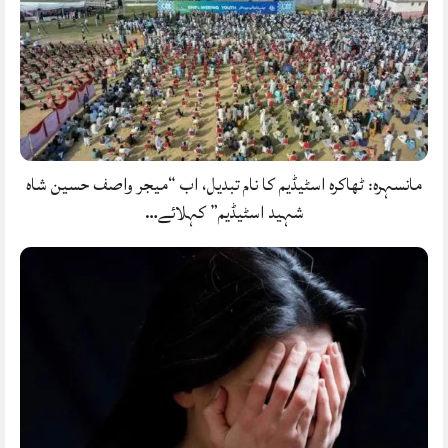
مانسہرہ: ٹھاکرہ اسٹیڈیم کا نام تبدیل، اب “میجر واصف حسین شاہ
شہید اسٹیڈیم” کہلائے…