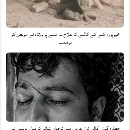
خیرپور: کتے کے کاٹنے کا علاج نہ ملنے پر ورثاء نے مریض کو
درخت…
حطار: گاؤں کالی تراڑ غربی میں نوجوان شانہ کا قتل، پولیس نے