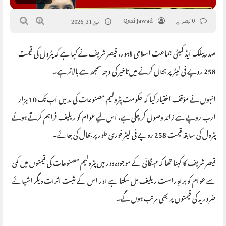
0 تبصرے
Qazi Jawad
مئ 31, 2026
صدر پبلک ایڈ کمیٹی جماعت اسلامی لاہور، قیصر شریف نے کہا ہے کہ پٹرول کی قیمت
258 روپے فی لیٹر پر بحال کرنے میں تاخیر کی وجہ سمجھ سے بالاتر ہے۔
انہوں نے مؤقف اختیار کیا کہ حکومت پٹرولیم مصنوعات کی مد میں اب تک 10 ہزار
ارب روپے سے زائد وصول کر چکی ہے، اس لیے عوام کو ریلیف فراہم کرتے ہوئے
پٹرول کی سابقہ قیمت 258 روپے فی لیٹر فوری طور پر بحال کی جائے۔
قیصر شریف کا کہنا تھا کہ مہنگائی کے موجودہ دور میں پٹرولیم مصنوعات کی قیمتوں میں کمی
سے عوام کو براہِ راست ریلیف مل سکتا ہے اور اس کے مثبت اثرات دیگر اشیائے
ضروریہ کی قیمتوں پر بھی مرتب ہوں گے۔