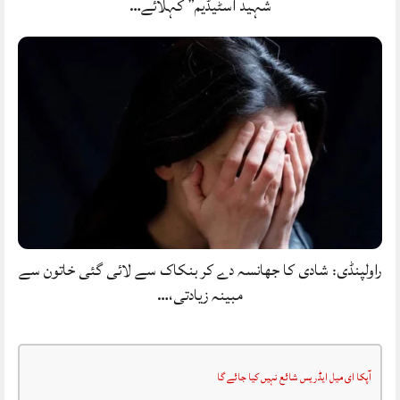
شہید اسٹیڈیم” کہلائے…
راولپنڈی: شادی کا جھانسہ دے کر بنکاک سے لائی گئی خاتون سے
مبینہ زیادتی،…
آپکا ای میل ایڈریس شائع نہیں کیا جائے گا