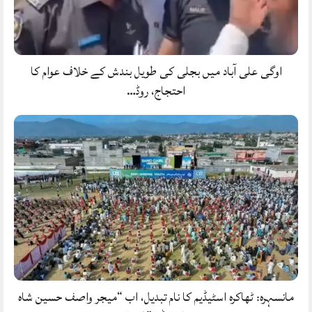
اوگی علی آباد میں بجلی کی طویل بندش کے خلاف عوام کا
احتجاج، روڈ…
مانسہرہ: ٹھاکرہ اسٹیڈیم کا نام تبدیل، اب “میجر واصف حسین شاہ