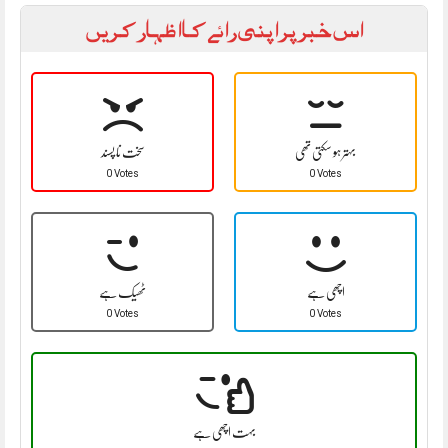
اس خبر پر اپنی رائے کا اظہار کریں
بہتر ہو سکتی تھی
سخت نا پسند
0 Votes
0 Votes
اچھی ہے
ٹھیک ہے
0 Votes
0 Votes
بہت اچھی ہے