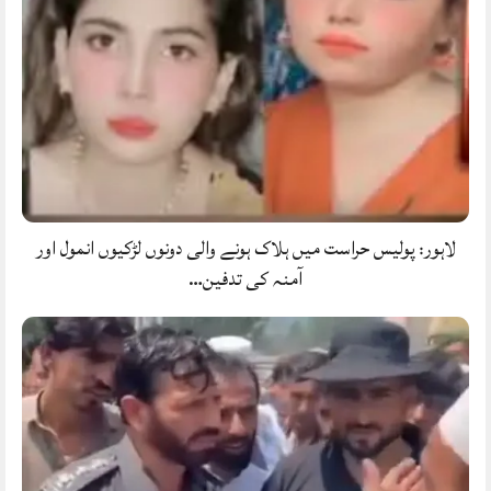
لاہور: پولیس حراست میں ہلاک ہونے والی دونوں لڑکیوں انمول اور
آمنہ کی تدفین…