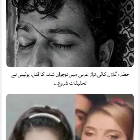
حطار: گاؤں کالی تراڑ غربی میں نوجوان شانہ کا قتل، پولیس نے
تحقیقات شروع…