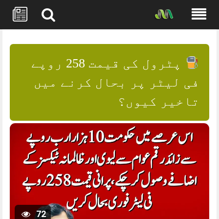
Skip
to
content
پٹرول کی قیمت 258 روپے
فی لیٹر پر بحال کرنے میں
تاخیر کیوں؟
72