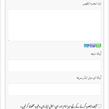
اپنا تبصرہ لکھیں
آپکا نام
*
آپکا ای میل ایڈریس
*
آئیندہ تبصرہ کرنے کے لیے میرا نام اور ای-میل ایڈریس وغیرہ محفوظ کر لیں۔