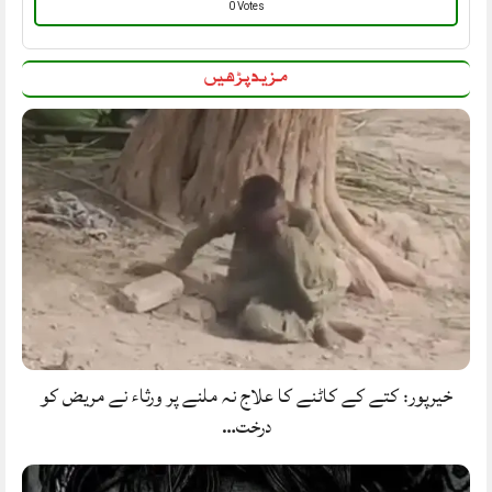
0 Votes
مزید پڑھیں
خیرپور: کتے کے کاٹنے کا علاج نہ ملنے پر ورثاء نے مریض کو
درخت…