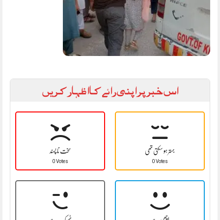
اس خبر پر اپنی رائے کا اظہار کریں
بہتر ہو سکتی تھی
سخت نا پسند
0 Votes
0 Votes
اچھی ہے
ٹھیک ہے