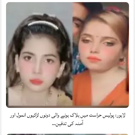
لاہور: پولیس حراست میں ہلاک ہونے والی دونوں لڑکیوں انمول اور
آمنہ کی تدفین…