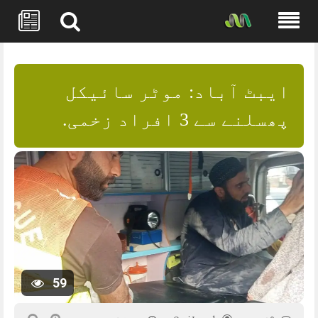
Skip
to
content
ایبٹ آباد: موٹر سائیکل
پھسلنے سے 3 افراد زخمی.
59