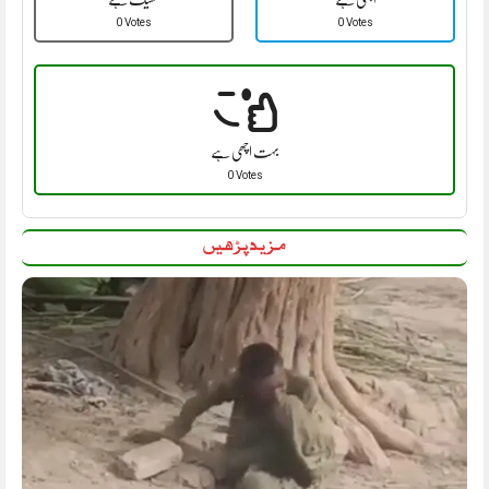
0 Votes
0 Votes
بہت اچھی ہے
0 Votes
مزید پڑھیں