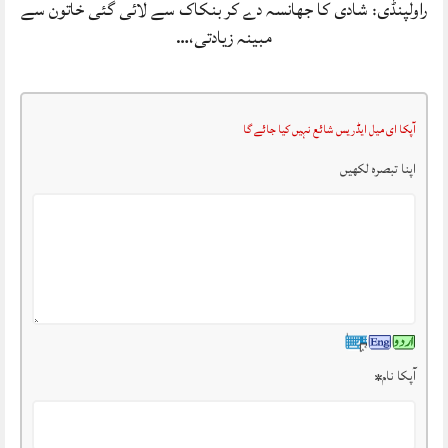
راولپنڈی: شادی کا جھانسہ دے کر بنکاک سے لائی گئی خاتون سے
مبینہ زیادتی،…
آپکا ای میل ایڈریس شائع نہیں کیا جائے گا
اپنا تبصرہ لکھیں
آپکا نام
*