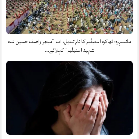
مانسہرہ: ٹھاکرہ اسٹیڈیم کا نام تبدیل، اب “میجر واصف حسین شاہ
شہید اسٹیڈیم” کہلائے…