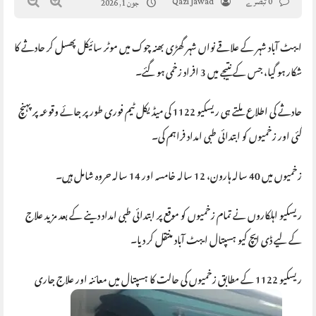
0 تبصرے
Qazi Jawad
جون 1, 2026
ایبٹ آباد شہر کے علاقے نواں شہر گھڑی بھنہ چوک میں موٹر سائیکل پھسل کر حادثے کا
شکار ہو گیا، جس کے نتیجے میں 3 افراد زخمی ہو گئے۔
حادثے کی اطلاع ملتے ہی ریسکیو 1122 کی میڈیکل ٹیم فوری طور پر جائے وقوعہ پر پہنچ
گئی اور زخمیوں کو ابتدائی طبی امداد فراہم کی۔
زخمیوں میں 40 سالہ ہارون، 12 سالہ خامسہ اور 14 سالہ حروہ شامل ہیں۔
ریسکیو اہلکاروں نے تمام زخمیوں کو موقع پر ابتدائی طبی امداد دینے کے بعد مزید علاج
کے لیے ڈی ایچ کیو ہسپتال ایبٹ آباد منتقل کر دیا۔
ریسکیو 1122 کے مطابق زخمیوں کی حالت کا ہسپتال میں معائنہ اور علاج جاری