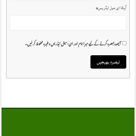
آپکا ای میل ایڈریس
*
آئیندہ تبصرہ کرنے کے لیے میرا نام اور ای-میل ایڈریس وغیرہ محفوظ کر لیں۔