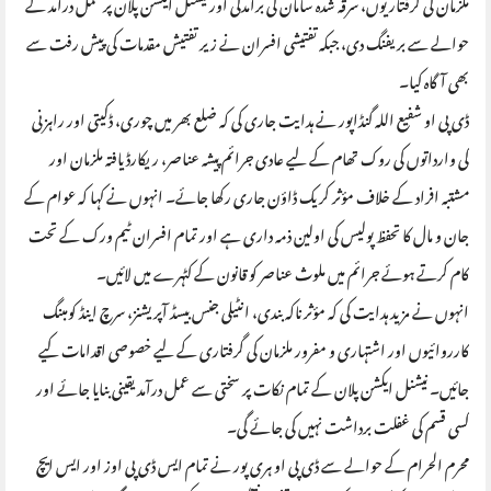
ملزمان کی گرفتاریوں، سرقہ شدہ سامان کی برآمدگی اور نیشنل ایکشن پلان پر عمل درآمد کے
حوالے سے بریفنگ دی، جبکہ تفتیشی افسران نے زیر تفتیش مقدمات کی پیش رفت سے
بھی آگاہ کیا۔
ڈی پی او شفیع اللہ گنڈاپور نے ہدایت جاری کی کہ ضلع بھر میں چوری، ڈکیتی اور راہزنی
کی وارداتوں کی روک تھام کے لیے عادی جرائم پیشہ عناصر، ریکارڈ یافتہ ملزمان اور
مشتبہ افراد کے خلاف مؤثر کریک ڈاؤن جاری رکھا جائے۔ انہوں نے کہا کہ عوام کے
جان و مال کا تحفظ پولیس کی اولین ذمہ داری ہے اور تمام افسران ٹیم ورک کے تحت
کام کرتے ہوئے جرائم میں ملوث عناصر کو قانون کے کٹہرے میں لائیں۔
انہوں نے مزید ہدایت کی کہ مؤثر ناکہ بندی، انٹیلی جنس بیسڈ آپریشنز، سرچ اینڈ کومبنگ
کارروائیوں اور اشتہاری و مفرور ملزمان کی گرفتاری کے لیے خصوصی اقدامات کیے
جائیں۔ نیشنل ایکشن پلان کے تمام نکات پر سختی سے عمل درآمد یقینی بنایا جائے اور
کسی قسم کی غفلت برداشت نہیں کی جائے گی۔
محرم الحرام کے حوالے سے ڈی پی او ہری پور نے تمام ایس ڈی پی اوز اور ایس ایچ