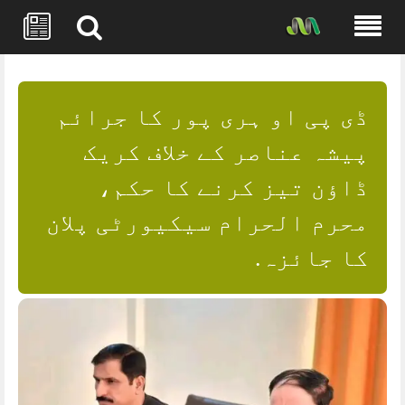
Skip
to
content
ڈی پی او ہری پور کا جرائم
پیشہ عناصر کے خلاف کریک
ڈاؤن تیز کرنے کا حکم،
محرم الحرام سیکیورٹی پلان
کا جائزہ.