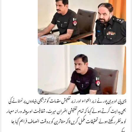
ڈی پی او ہری پور نے زیر التواء اور زیر تفتیش مقدمات کو ترجیحی بنیادوں پر نمٹانے کی
بھی ہدایت کرتے ہوئے کہا کہ تمام تفتیشی افسران میرٹ، شفافیت اور پیشہ ورانہ معیار
کو مدنظر رکھتے ہوئے تحقیقات مکمل کریں تاکہ متاثرین کو بروقت انصاف فراہم کیا جا
سکے۔