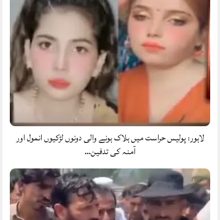
لاہور: پولیس حراست میں ہلاک ہونے والی دونوں لڑکیوں انمول اور
آمنہ کی تدفین…