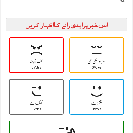
اس خبر پر اپنی رائے کا اظہار کریں
بہتر ہو سکتی تھی
سخت نا پسند
0 Votes
0 Votes
اچھی ہے
ٹھیک ہے
0 Votes
0 Votes