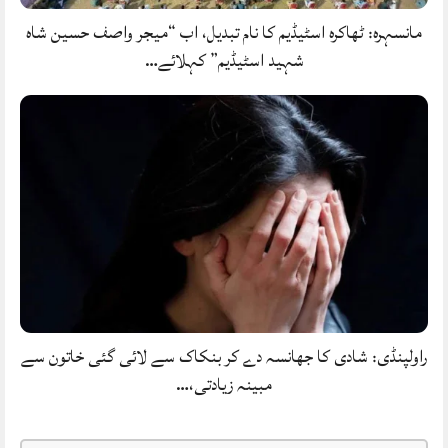
مانسہرہ: ٹھاکرہ اسٹیڈیم کا نام تبدیل، اب “میجر واصف حسین شاہ
شہید اسٹیڈیم” کہلائے…
راولپنڈی: شادی کا جھانسہ دے کر بنکاک سے لائی گئی خاتون سے
مبینہ زیادتی،…