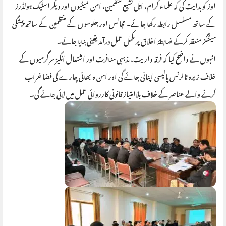
اوز کو ہدایت کی کہ علماء کرام، اہل تشیع منتظمین، امن کمیٹیوں اور دیگر اسٹیک ہولڈرز
کے ساتھ مسلسل رابطہ رکھا جائے۔ مجالس اور جلوسوں کے منتظمین کے ساتھ پیشگی
میٹنگز منعقد کرکے ضابطۂ اخلاق پر مکمل عمل درآمد یقینی بنایا جائے۔
انہوں نے واضح کیا کہ فرقہ واریت، مذہبی منافرت اور اشتعال انگیز سرگرمیوں کے
خلاف زیرو ٹالرنس پالیسی اپنائی جائے گی اور امن و بھائی چارے کی فضا خراب
کرنے والے عناصر کے خلاف بلاامتیاز قانونی کارروائی عمل میں لائی جائے گی۔