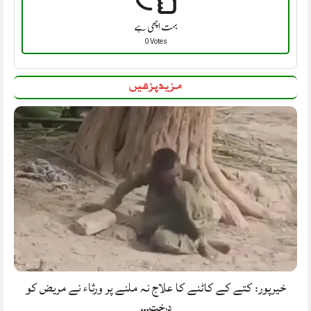
بہت اچھی ہے
0 Votes
مزید پڑھیں
خیرپور: کتے کے کاٹنے کا علاج نہ ملنے پر ورثاء نے مریض کو
درخت…