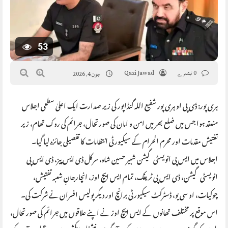
53
0 تبصرے
Qazi Jawad
جون 4, 2026
ہری پور: ڈی پی او ہری پور شفیع اللہ گنڈاپور کی زیر صدارت ایک اعلیٰ سطحی اجلاس
منعقد ہوا جس میں ضلع بھر میں امن و امان کی صورتحال، جرائم کی روک تھام، زیر
تفتیش مقدمات اور محرم الحرام کے سیکیورٹی انتظامات کا تفصیلی جائزہ لیا گیا۔
اجلاس میں ایس پی انویسٹی گیشن شبیر حسین شاہ، سرکل ڈی ایس پیز، ڈی ایس پی
انویسٹی گیشن، ڈی ایس پی ٹریفک، تمام ایس ایچ اوز، انچارجانِ شعبہ تفتیش،
چوکیات، او سی یو، ڈسٹرکٹ سیکیورٹی برانچ اور دیگر پولیس افسران نے شرکت کی۔
اس موقع پر مختلف تھانوں کے ایس ایچ اوز نے اپنے علاقوں میں جرائم کی صورتحال،