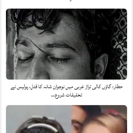
حطار: گاؤں کالی تراڑ غربی میں نوجوان شانہ کا قتل، پولیس نے
تحقیقات شروع…