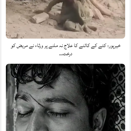
خیرپور: کتے کے کاٹنے کا علاج نہ ملنے پر ورثاء نے مریض کو
درخت…