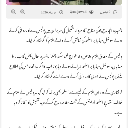
0 تبصرے
Qazi Jawad
جون 6, 2026
مانسہرہ: انچارج چوکی جناح آباد سردار شکیل کی سربراہی میں پولیس نے کارروائی کرتے
ہوئے سوشل میڈیا پر اسلحہ کی نمائش کرنے والے ملزم کو گرفتار کر لیا۔
پولیس کے مطابق ملزم وقاص ولد خواج محمد سکنہ پھلڑا مانسہرہ، حال پھل گلاب روڈ
منڈیاں، سوشل میڈیا پر اسلحہ لہراتے ہوئے ویڈیوز اپ لوڈ کر رہا تھا، جس کی اطلاع
ملنے پر پولیس نے فوری کارروائی کرتے ہوئے اسے گرفتار کر لیا۔
گرفتاری کے دوران ملزم کے قبضے سے اسلحہ بھی برآمد کر لیا گیا۔ پولیس نے ملزم کے
خلاف امتناعِ اسلحہ آرڈیننس کے تحت مقدمہ درج کرکے مزید تفتیش کا آغاز کر دیا
ہے۔
پولیس حکام کا کہنا ہے کہ سوشل میڈیا پر اسلحہ کی نمائش، قانون شکنی اور معاشرے میں