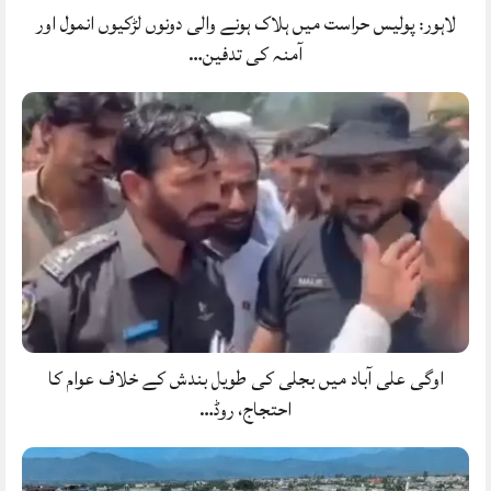
لاہور: پولیس حراست میں ہلاک ہونے والی دونوں لڑکیوں انمول اور
آمنہ کی تدفین…
اوگی علی آباد میں بجلی کی طویل بندش کے خلاف عوام کا
احتجاج، روڈ…