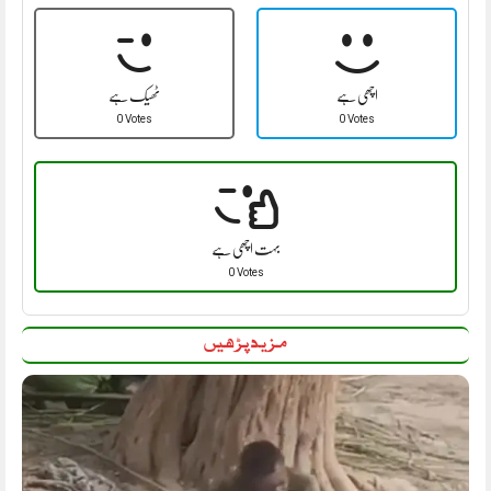
اچھی ہے
ٹھیک ہے
0 Votes
0 Votes
بہت اچھی ہے
0 Votes
مزید پڑھیں