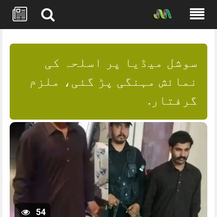
Skip
to
content
سوشل میڈیا پر اسلحہ کی
نمائش مہنگی پڑ گئی، ملزم
گرفتار.
54