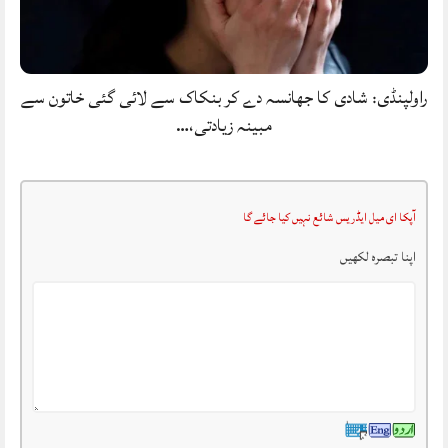
راولپنڈی: شادی کا جھانسہ دے کر بنکاک سے لائی گئی خاتون سے
مبینہ زیادتی،…
آپکا ای میل ایڈریس شائع نہیں کیا جائے گا
اپنا تبصرہ لکھیں