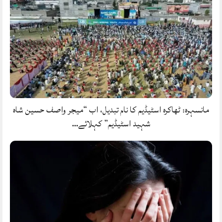
مانسہرہ: ٹھاکرہ اسٹیڈیم کا نام تبدیل، اب “میجر واصف حسین شاہ
شہید اسٹیڈیم” کہلائے…