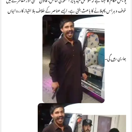
خوف و ہراس پھیلانے کا باعث بنتی ہے، ایسے عناصر کے خلاف بلا امتیاز کارروائیاں
جاری رہیں گی۔