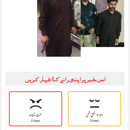
اس خبر پر اپنی رائے کا اظہار کریں
بہتر ہو سکتی تھی
سخت نا پسند
0 Votes
0 Votes