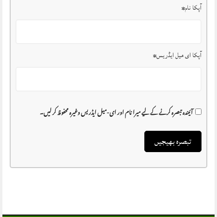
آپکا نام
*
آپکا ای میل ایڈریس
*
آئیندہ تبصرہ کرنے کے لیے میرا نام اور ای-میل ایڈریس وغیرہ محفوظ کر لیں۔