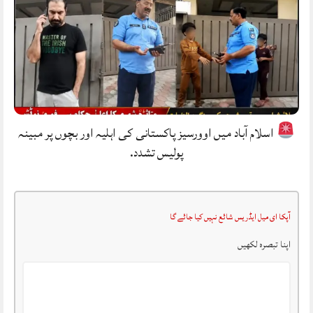
اسلام آباد میں اوورسیز پاکستانی کی اہلیہ اور بچوں پر مبینہ
پولیس تشدد.
آپکا ای میل ایڈریس شائع نہیں کیا جائے گا
اپنا تبصرہ لکھیں