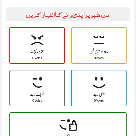
اس خبر پر اپنی رائے کا اظہار کریں
بہتر ہو سکتی تھی
سخت نا پسند
0 Votes
0 Votes
اچھی ہے
ٹھیک ہے
0 Votes
0 Votes