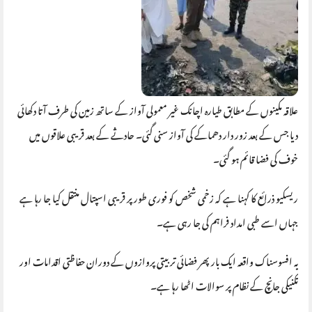
علاقہ مکینوں کے مطابق طیارہ اچانک غیر معمولی آواز کے ساتھ زمین کی طرف آتا دکھائی
دیا جس کے بعد زور دار دھماکے کی آواز سنی گئی۔ حادثے کے بعد قریبی علاقوں میں
خوف کی فضا قائم ہو گئی۔
ریسکیو ذرائع کا کہنا ہے کہ زخمی شخص کو فوری طور پر قریبی اسپتال منتقل کیا جا رہا ہے
جہاں اسے طبی امداد فراہم کی جا رہی ہے۔
یہ افسوسناک واقعہ ایک بار پھر فضائی تربیتی پروازوں کے دوران حفاظتی اقدامات اور
تکنیکی جانچ کے نظام پر سوالات اٹھا رہا ہے۔