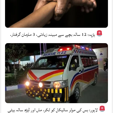
ہڑپہ: 12 سالہ بچے سے مبینہ زیادتی، 3 ملزمان گرفتار.
لاہور: بس کی موٹر سائیکل کو ٹکر، ماں اور ڈیڑھ سالہ بیٹی