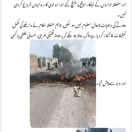
اور متعلقہ اداروں کے اہلکار موقع پر پہنچ گئے اور امدادی کارروائیاں شروع کر دی
گئیں۔
حادثے کی وجوہات تاحال معلوم نہیں ہو سکیں، تاہم متعلقہ حکام نے واقعے کی مکمل
تحقیقات کا آغاز کر دیا ہے تاکہ یہ جانا جا سکے کہ یہ حادثہ تکنیکی خرابی، انسانی غلطی یا کسی
اور وجہ سے پیش آیا۔