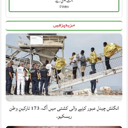
بہت اچھی ہے
0 Votes
مزید پڑھیں
انگلش چینل عبور کرنے والی کشتی میں آگ، 173 تارکینِ وطن
ریسکیو.