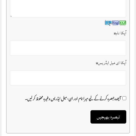
آپکا نام
*
آپکا ای میل ایڈریس
*
آئیندہ تبصرہ کرنے کے لیے میرا نام اور ای-میل ایڈریس وغیرہ محفوظ کر لیں۔