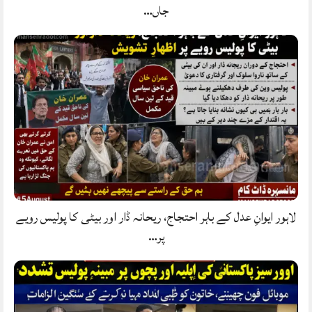
جاں…
لاہور ایوانِ عدل کے باہر احتجاج، ریحانہ ڈار اور بیٹی کا پولیس رویے
پر…