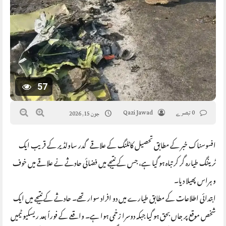
57
0 تبصرے
Qazi Jawad
جون 15, 2026
افسوسناک خبر کے مطابق تحصیل کاٹلنگ کے علاقے گدر ساولڈیر کے قریب ایک
ٹریننگ طیارہ گر کر تباہ ہو گیا ہے، جس کے نتیجے میں فضائی حادثے نے علاقے میں خوف
و ہراس پھیلا دیا۔
ابتدائی اطلاعات کے مطابق طیارے میں دو افراد سوار تھے۔ حادثے کے نتیجے میں ایک
شخص موقع پر جاں بحق ہو گیا جبکہ دوسرا زخمی ہوا ہے۔ واقعے کے فوراً بعد ریسکیو ٹیمیں