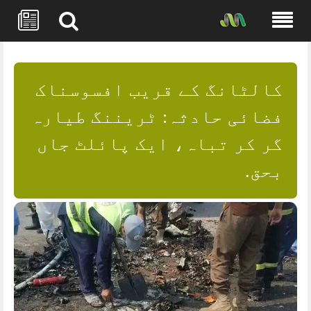
Skip
to
content
کالٹانگ کے قریب افسوسناک
فضائی حادثہ: ٹریننگ طیارہ
گر کر تباہ، ایک پائلٹ جاں
بحق.