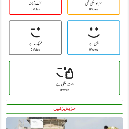
بہتر ہو سکتی تھی
سخت نا پسند
0 Votes
0 Votes
اچھی ہے
ٹھیک ہے
0 Votes
0 Votes
بہت اچھی ہے
0 Votes
مزید پڑھیں