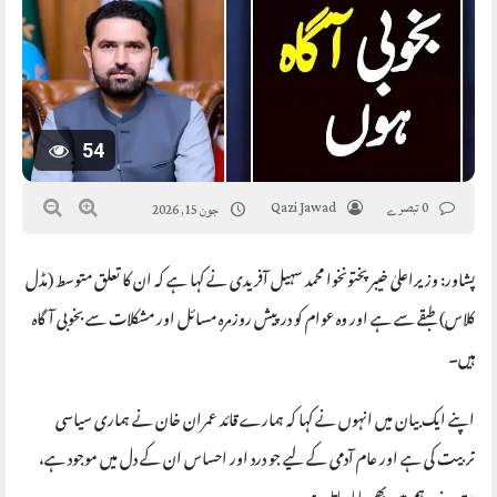
54
0 تبصرے
Qazi Jawad
جون 15, 2026
پشاور: وزیراعلیٰ خیبر پختونخوا محمد سہیل آفریدی نے کہا ہے کہ ان کا تعلق متوسط (مڈل
کلاس) طبقے سے ہے اور وہ عوام کو درپیش روزمرہ مسائل اور مشکلات سے بخوبی آگاہ
ہیں۔
اپنے ایک بیان میں انہوں نے کہا کہ ہمارے قائد عمران خان نے ہماری سیاسی
تربیت کی ہے اور عام آدمی کے لیے جو درد اور احساس ان کے دل میں موجود ہے،
وہی جذبہ ہم میں بھی پایا جاتا ہے۔