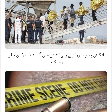
انگلش چینل عبور کرنے والی کشتی میں آگ، 173 تارکینِ وطن
ریسکیو.