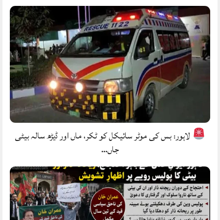
لاہور: بس کی موٹر سائیکل کو ٹکر، ماں اور ڈیڑھ سالہ بیٹی
جاں…