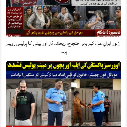
لاہور ایوانِ عدل کے باہر احتجاج، ریحانہ ڈار اور بیٹی کا پولیس رویے
پر…