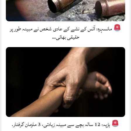
مانسہرہ: آئس کے نشے کے عادی شخص نے مبینہ طور پر
حقیقی بھائی…
ہڑپہ: 12 سالہ بچے سے مبینہ زیادتی، 3 ملزمان گرفتار.