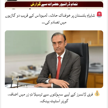
شاہراہِ بلتستان پر خوفناک حادثہ، ڈمبوداس کے قریب دو گاڑیوں
میں تصادم کی…
فری لانسرز کے لیے سہولتوں سے ترسیلاتِ زر میں اضافہ،
گورنر اسٹیٹ بینک.