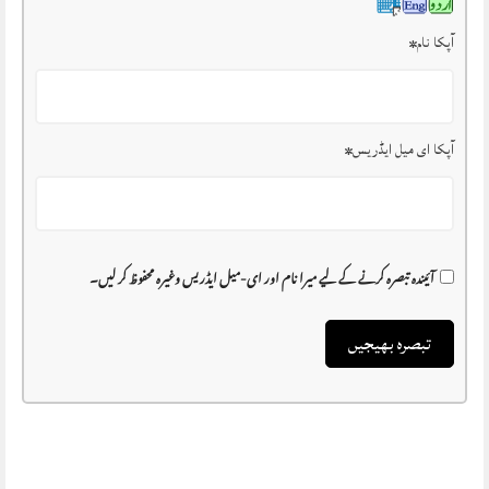
آپکا نام
*
آپکا ای میل ایڈریس
*
آئیندہ تبصرہ کرنے کے لیے میرا نام اور ای-میل ایڈریس وغیرہ محفوظ کر لیں۔