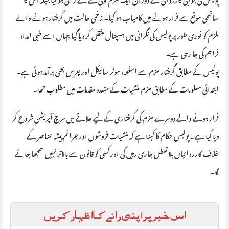
ساتھی موقع سے فرار ہونے میں کامیاب ہو گیا۔ زخمی حالت میں گرفتار ہونے والے
ملزم کو فوری طور پر پولیس کی نگرانی میں ہسپتال منتقل کر دیا گیا جہاں اسے طبی امداد
فراہم کی جا رہی ہے۔
پولیس کے مطابق گرفتار ملزم سے اسلحہ، موٹر سائیکل اور چرس بھی برآمد ہوئی ہے۔
ابتدائی معلومات کے مطابق ملزم منشیات کے متعدد مقدمات میں مطلوب تھا۔
فرار ہونے والے دوسرے ملزم کی گرفتاری کے لیے علاقے میں سرچ آپریشن شروع کر
دیا گیا ہے۔ پولیس حکام کا کہنا ہے کہ منشیات فروشوں اور جرائم پیشہ عناصر کے
خلاف کارروائیاں بلا تعطل جاری رہیں گی اور کسی کو قانون سے بالاتر نہیں سمجھا جائے
گا۔
اس خبر پر اپنی رائے کا اظہار کریں