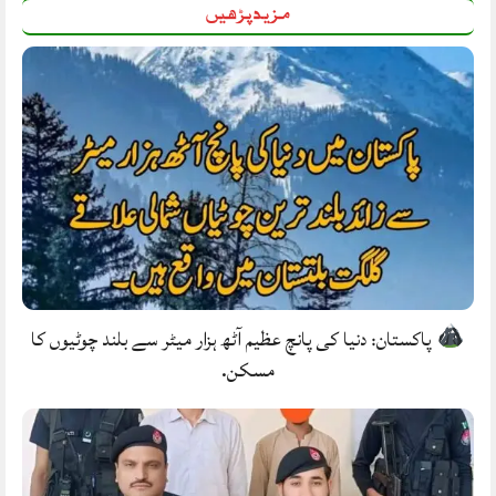
مزید پڑھیں
پاکستان: دنیا کی پانچ عظیم آٹھ ہزار میٹر سے بلند چوٹیوں کا
مسکن.