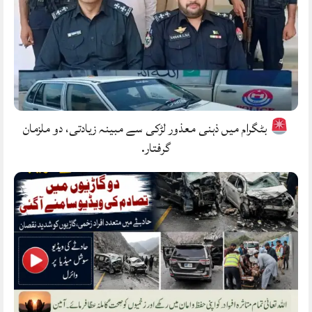
بٹگرام میں ذہنی معذور لڑکی سے مبینہ زیادتی، دو ملزمان
گرفتار.