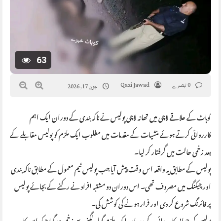
63
0 تبصرے
Qazi Jawad
جون 17, 2026
کوہاٹ کے علاقے لاچی میں تھانہ لاچی پولیس نے ناکہ بندی کے دوران ایک اہم
کارروائی کرتے ہوئے منشیات کے مقدمات میں مطلوب ایک ملزم کو پولیس مقابلے کے
بعد زخمی حالت میں گرفتار کر لیا۔
پولیس کے مطابق یہ واقعہ اس وقت پیش آیا جب پولیس ٹیم معمول کے مطابق ناکہ بندی
اور چیکنگ میں مصروف تھی۔ اس دوران دو مشتبہ افراد نے رکنے کے بجائے پولیس
پر فائرنگ شروع کر دی اور فرار ہونے کی کوشش کی۔
پولیس کی جوابی کارروائی کے دوران ایک ملزم گولی لگنے سے زخمی ہو گیا جبکہ اس کا