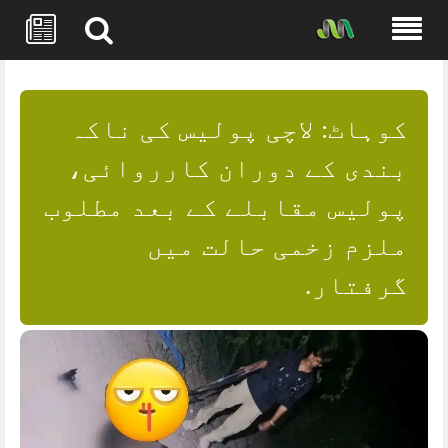
Skip
to
content
کوہاٹ: لاچی پولیس کی ناکہ
بندی کے دوران کارروائی،
پولیس مقابلے کے بعد مطلوب
ملزم زخمی حالت میں
گرفتار.