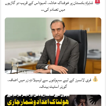
شاہراہِ بلتستان پر خوفناک حادثہ، ڈمبوداس کے قریب دو گاڑیوں
میں تصادم کی…
فری لانسرز کے لیے سہولتوں سے ترسیلاتِ زر میں اضافہ،
گورنر اسٹیٹ بینک.