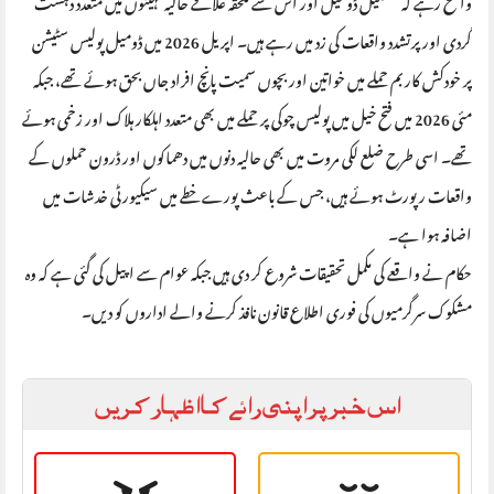
گردی اور پرتشدد واقعات کی زد میں رہے ہیں۔ اپریل 2026 میں ڈومیل پولیس سٹیشن
پر خودکش کار بم حملے میں خواتین اور بچوں سمیت پانچ افراد جاں بحق ہوئے تھے، جبکہ
مئی 2026 میں فتح خیل میں پولیس چوکی پر حملے میں بھی متعدد اہلکار ہلاک اور زخمی ہوئے
تھے۔ اسی طرح ضلع لکی مروت میں بھی حالیہ دنوں میں دھماکوں اور ڈرون حملوں کے
واقعات رپورٹ ہوئے ہیں، جس کے باعث پورے خطے میں سیکیورٹی خدشات میں
اضافہ ہوا ہے۔
حکام نے واقعے کی مکمل تحقیقات شروع کر دی ہیں جبکہ عوام سے اپیل کی گئی ہے کہ وہ
مشکوک سرگرمیوں کی فوری اطلاع قانون نافذ کرنے والے اداروں کو دیں۔
اس خبر پر اپنی رائے کا اظہار کریں