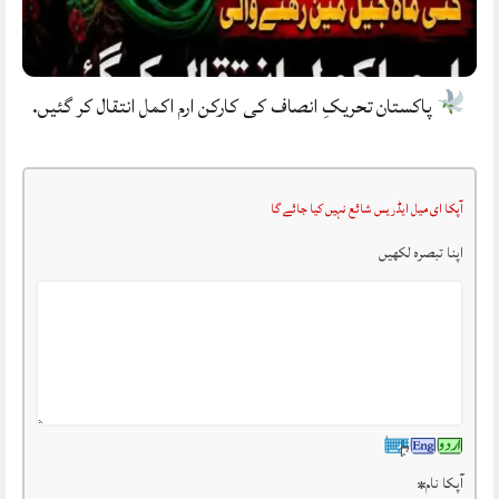
پاکستان تحریکِ انصاف کی کارکن ارم اکمل انتقال کر گئیں.
آپکا ای میل ایڈریس شائع نہیں کیا جائے گا
اپنا تبصرہ لکھیں
آپکا نام
*