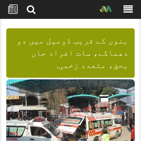
Skip
to
content
بنوں کے قریب ڈومیل میں دو
دھماکے، سات افراد جاں
بحق، متعدد زخمی.