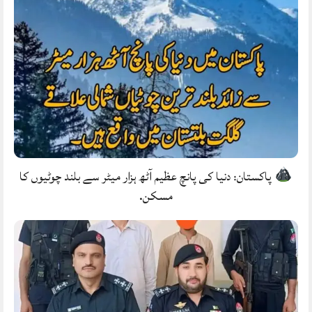
پاکستان: دنیا کی پانچ عظیم آٹھ ہزار میٹر سے بلند چوٹیوں کا
مسکن.