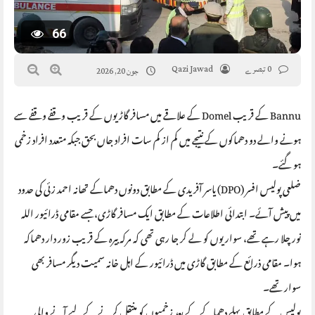
66
0 تبصرے
Qazi Jawad
جون 20, 2026
Bannu کے قریب Domel کے علاقے میں مسافر گاڑیوں کے قریب وقفے وقفے سے
ہونے والے دو دھماکوں کے نتیجے میں کم از کم سات افراد جاں بحق جبکہ متعدد افراد زخمی
ہو گئے۔
ضلعی پولیس افسر (DPO) یاسر آفریدی کے مطابق دونوں دھماکے تھانہ احمد زئی کی حدود
میں پیش آئے۔ ابتدائی اطلاعات کے مطابق ایک مسافر گاڑی، جسے مقامی ڈرائیور اللہ
نور چلا رہے تھے، سواریوں کو لے کر جا رہی تھی کہ مرکہ بیرہ کے قریب زور دار دھماکہ
ہوا۔ مقامی ذرائع کے مطابق گاڑی میں ڈرائیور کے اہل خانہ سمیت دیگر مسافر بھی
سوار تھے۔
پولیس کے مطابق پہلے دھماکے کے بعد زخمیوں کو منتقل کرنے کے لیے آنے والی