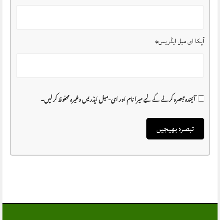
آپکا ای میل ایڈریس
*
آئیندہ تبصرہ کرنے کے لیے میرا نام اور ای-میل ایڈریس وغیرہ محفوظ کر لیں۔