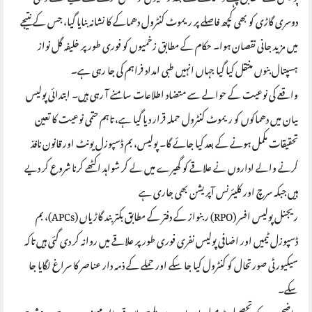
دوسری گاڑی کو بھی کچھ فاصلے پر ریموٹ کنٹرول دھماکے کا نشانہ بنایا گیا، جس کے نتیجے
میں مزید جانی نقصان ہوا۔ حکام کے مطابق زخمیوں کو فوری طور پر خلیفہ گل نواز
ہسپتال بنوں منتقل کیا گیا جہاں انہیں طبی امداد فراہم کی جا رہی ہے۔
واقعے کی نوعیت کے حوالے سے متضاد اطلاعات سامنے آ رہی ہیں۔ ابتدائی پولیس
بیان میں دھماکوں کو ریموٹ کنٹرول حملہ قرار دیا گیا ہے، تاہم حتمی نوعیت کا تعین
تحقیقات مکمل ہونے کے بعد کیا جائے گا۔ پولیس، بم ڈسپوزل یونٹ اور قانون نافذ
کرنے والے اداروں نے علاقے کو گھیرے میں لے کر شواہد اکٹھے کرنا شروع کر دیے
ہیں جبکہ سرچ اور کلیئرنس آپریشن بھی جاری ہے
ریجنل پولیس افسر (RPO) ربنواز کے دفتر کے مطابق بکتر بند گاڑیاں (APCs)، بم
ڈسپوزل ٹیمیں اور اضافی پولیس نفری فوری طور پر علاقے میں روانہ کر دی گئی ہیں تاکہ
سیکیورٹی صورتحال کو کنٹرول کیا جا سکے اور حملے کے ذمہ دار عناصر کا سراغ لگایا جا
سکے۔
واضح رہے کہ تحصیل ڈومیل اور اس سے ملحقہ علاقے حالیہ مہینوں میں متعدد دہشت