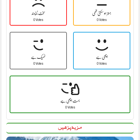
بہتر ہو سکتی تھی
سخت نا پسند
0 Votes
0 Votes
اچھی ہے
ٹھیک ہے
0 Votes
0 Votes
بہت اچھی ہے
0 Votes
مزید پڑھیں