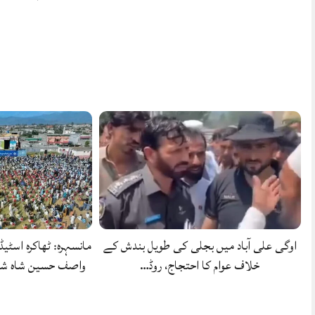
اوگی علی آباد میں بجلی کی طویل بندش کے
مانسہرہ: ٹھاکرہ اسٹیڈ
خلاف عوام کا احتجاج، روڈ…
واصف حسین شاہ شہ