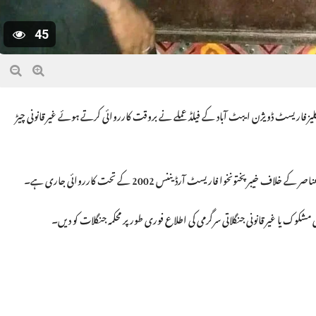
45
ز فاریسٹ ڈویژن ایبٹ آباد کے فیلڈ عملے نے بروقت کارروائی کرتے ہوئے غیر قانونی چیڑ
 پختونخوا فاریسٹ آرڈیننس 2002 کے تحت کارروائی جاری ہے۔
وک یا غیر قانونی جنگلاتی سرگرمی کی اطلاع فوری طور پر محکمہ جنگلات کو دیں۔