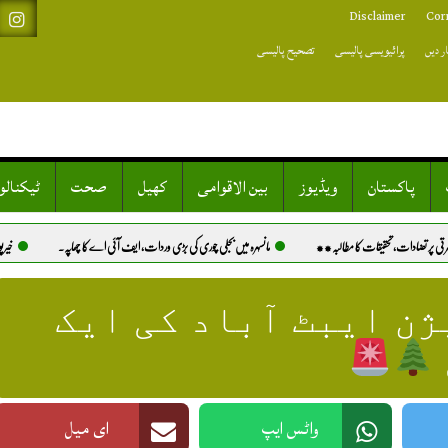
Disclaimer
Cor
ر دیں
پرائیویسی پالیسی
تصحیح پالیسی
پاکستان
ویڈیوز
بین الاقوامی
کھیل
صحت
ٹیکنال
مانسہرہ میں بجلی چوری کی بڑی وردات، ایف آئی اے کا چھاپہ.
خیرپور: کتے کے کاٹنے کا علاج نہ ملنے پر و
ن ایبٹ آباد کی ایک
واٹس ایپ
ای میل