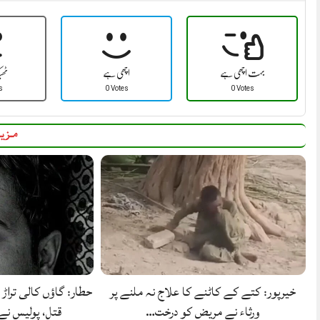
بہت اچھی ہے
اچھی ہے
ٹھ
s
0 Votes
0 Votes
مزید
خیرپور: کتے کے کاٹنے کا علاج نہ ملنے پر
حطار: گاؤں کالی تراڑ 
ورثاء نے مریض کو درخت…
قتل، پولیس ن