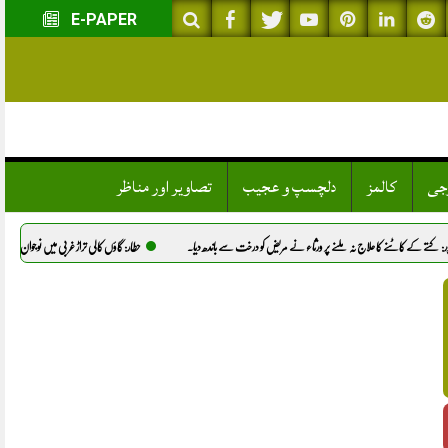
E-PAPER
وجی
کالمز
دلچسپ و عجیب
تصاویر اور مناظر
رثاء نے مریض کو درخت سے باندھ دیا.
حطار: گاؤں کالی تراڑ غربی میں نوجوان شانہ کا قتل، پولیس نے تحقیقات شروع کرد