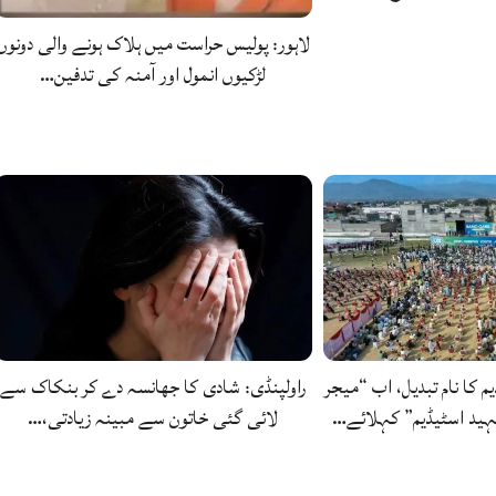
لاہور: پولیس حراست میں ہلاک ہونے والی دونوں
لڑکیوں انمول اور آمنہ کی تدفین…
یم کا نام تبدیل، اب “میجر
راولپنڈی: شادی کا جھانسہ دے کر بنکاک سے
ید اسٹیڈیم” کہلائے…
لائی گئی خاتون سے مبینہ زیادتی،…