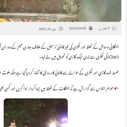
0 تبصرے
Qazi Jawad
جون 24, 2026
جنگلاتی وسائل کے تحفظ اور لکڑی کی غیر قانونی ترسیل کے خلاف جاری مہم کے دوران گلی
(Chir) کی لکڑی سے لدی ایک گاڑی کو تحویل میں لے لیا۔
ضبط شدہ گاڑی اور لکڑی کے حوالے سے قانونی کارروائی کا آغاز کر دیا گیا ہے جبکہ ملوث عناصر کے خلاف خیبر
عوام الناس سے گزارش ہے کہ جنگلات کے تحفظ میں اپنا کردار ادا کریں اور کسی بھی مشک