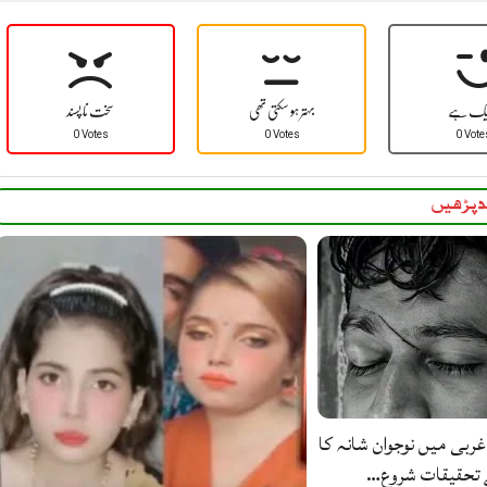
یک ہے
بہتر ہو سکتی تھی
سخت نا پسند
0 Votes
0 Votes
0 Vote
 پڑھیں
غربی میں نوجوان شانہ کا
ے تحقیقات شروع…