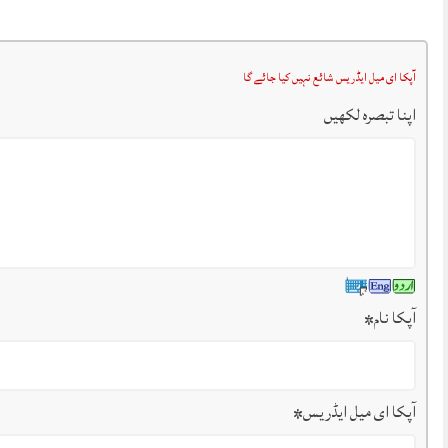
آپکا ای میل ایڈریس شائع نہیں کیا جائے گا
اپنا تبصرہ لکھیں
آپکا نام
*
آپکا ای میل ایڈریس
*