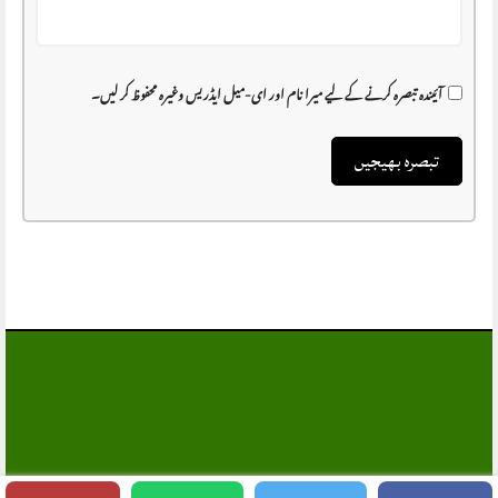
آئیندہ تبصرہ کرنے کے لیے میرا نام اور ای-میل ایڈریس وغیرہ محفوظ کر لیں۔