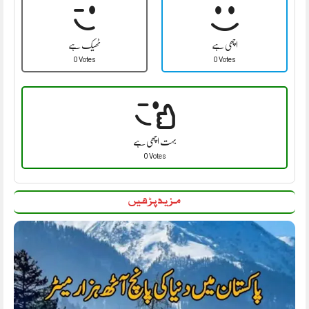
اچھی ہے
ٹھیک ہے
0 Votes
0 Votes
بہت اچھی ہے
0 Votes
مزید پڑھیں