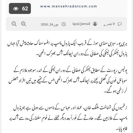
62
0 تبصرے
Qazi Jawad
جون 24, 2026
ہری پور سبزی منڈی موڑ کے قریب ایک پٹرول پمپ پر افسوسناک حادثہ پیش آیا جہاں
پٹرول ٹینکر کی ٹینکی کی صفائی کے دوران اچانک آگ بھڑک اٹھی۔
پولیس رپورٹ کے مطابق ٹینکر کی صفائی کے دوران ٹینکی کے اندر موجود ملازم کے
موبائل فون کی گھنٹی بجنے پر اچانک آگ بھڑک اٹھی جس کے نتیجے میں تین افراد جھلس
کر زخمی ہو گئے۔
زخمیوں کی شناخت ملنگ خان، عماد اور عباس کے ناموں سے ہوئی ہے جو پٹرول
پمپ کے ملازمین تھے۔ حادثے کے فوراً بعد دیگر عملے نے فوم سلنڈر کی مدد سے آگ پر
قابو پایا۔