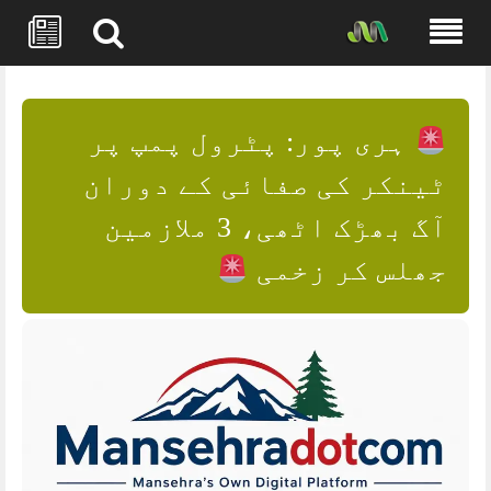
Skip
to
content
ہری پور: پٹرول پمپ پر
ٹینکر کی صفائی کے دوران
آگ بھڑک اٹھی، 3 ملازمین
جھلس کر زخمی