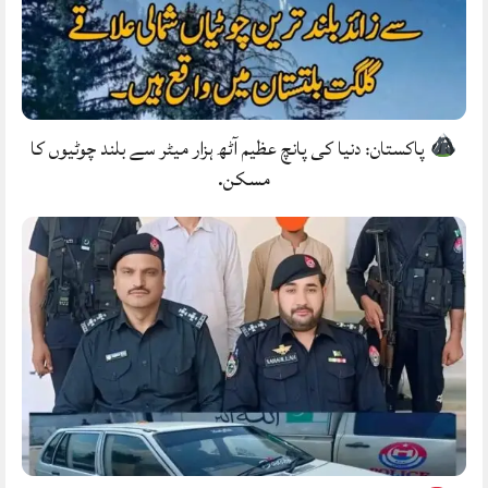
پاکستان: دنیا کی پانچ عظیم آٹھ ہزار میٹر سے بلند چوٹیوں کا
مسکن.