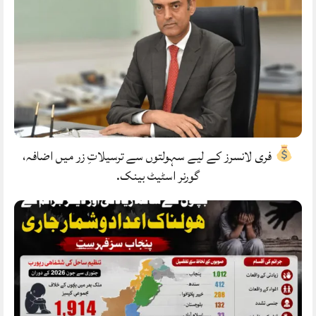
فری لانسرز کے لیے سہولتوں سے ترسیلاتِ زر میں اضافہ،
گورنر اسٹیٹ بینک.