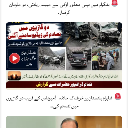
بٹگرام میں ذہنی معذور لڑکی سے مبینہ زیادتی، دو ملزمان
گرفتار.
شاہراہِ بلتستان پر خوفناک حادثہ، ڈمبوداس کے قریب دو گاڑیوں
میں تصادم کی…