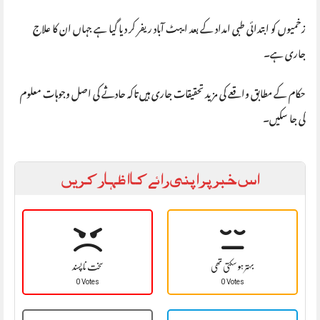
زخمیوں کو ابتدائی طبی امداد کے بعد ایبٹ آباد ریفر کر دیا گیا ہے جہاں ان کا علاج
جاری ہے۔
حکام کے مطابق واقعے کی مزید تحقیقات جاری ہیں تاکہ حادثے کی اصل وجوہات معلوم
کی جا سکیں۔
اس خبر پر اپنی رائے کا اظہار کریں
بہتر ہو سکتی تھی
سخت نا پسند
0 Votes
0 Votes