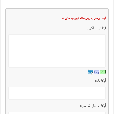
آپکا ای میل ایڈریس شائع نہیں کیا جائے گا
اپنا تبصرہ لکھیں
آپکا نام
*
آپکا ای میل ایڈریس
*