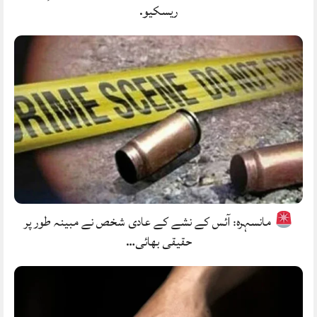
ریسکیو.
مانسہرہ: آئس کے نشے کے عادی شخص نے مبینہ طور پر
حقیقی بھائی…