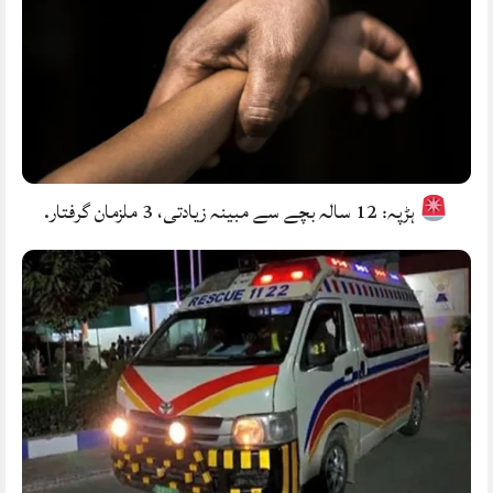
ہڑپہ: 12 سالہ بچے سے مبینہ زیادتی، 3 ملزمان گرفتار.