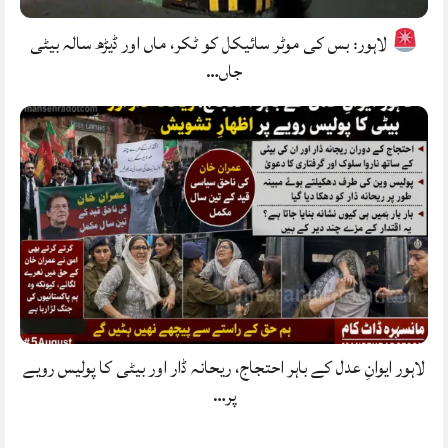
لاہور: بس کی موٹر سائیکل کو ٹکر، ماں اور ڈیڑھ سالہ بیٹی
جاں…
لاہور ایوانِ عدل کے باہر احتجاج، ریحانہ ڈار اور بیٹی کا پولیس رویے
پر…