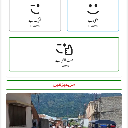
اچھی ہے
ٹھیک ہے
0 Votes
0 Votes
بہت اچھی ہے
0 Votes
مزید پڑھیں