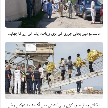
مانسہرہ میں بجلی چوری کی بڑی وردات، ایف آئی اے کا چھاپہ.
انگلش چینل عبور کرنے والی کشتی میں آگ، 173 تارکینِ وطن