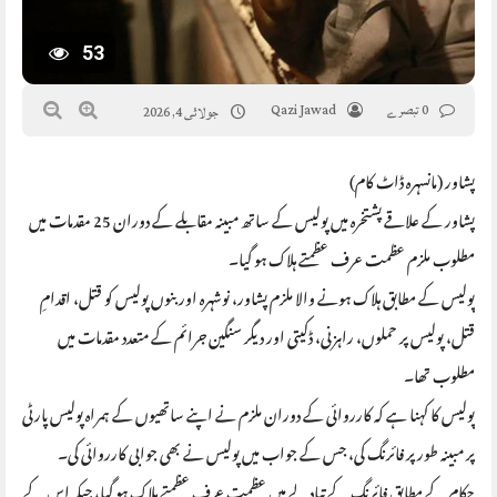
53
0 تبصرے
Qazi Jawad
جولائی 4, 2026
پشاور (مانسہرہ ڈاٹ کام)
پشاور کے علاقے پشتخرہ میں پولیس کے ساتھ مبینہ مقابلے کے دوران 25 مقدمات میں
مطلوب ملزم عظمت عرف عظمتے ہلاک ہو گیا۔
پولیس کے مطابق ہلاک ہونے والا ملزم پشاور، نوشہرہ اور بنوں پولیس کو قتل، اقدامِ
قتل، پولیس پر حملوں، راہزنی، ڈکیتی اور دیگر سنگین جرائم کے متعدد مقدمات میں
مطلوب تھا۔
پولیس کا کہنا ہے کہ کارروائی کے دوران ملزم نے اپنے ساتھیوں کے ہمراہ پولیس پارٹی
پر مبینہ طور پر فائرنگ کی، جس کے جواب میں پولیس نے بھی جوابی کارروائی کی۔
حکام کے مطابق فائرنگ کے تبادلے میں عظمت عرف عظمتے ہلاک ہو گیا، جبکہ اس کے