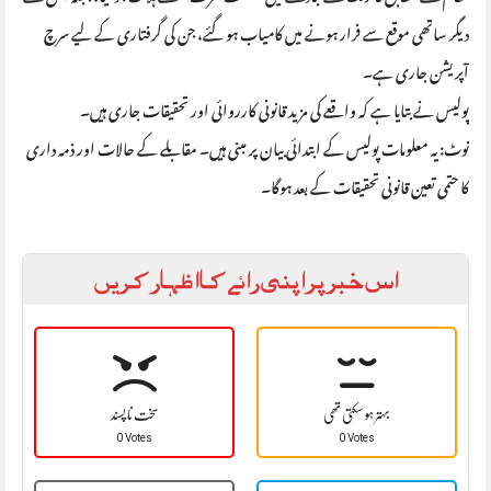
دیگر ساتھی موقع سے فرار ہونے میں کامیاب ہو گئے، جن کی گرفتاری کے لیے سرچ
آپریشن جاری ہے۔
پولیس نے بتایا ہے کہ واقعے کی مزید قانونی کارروائی اور تحقیقات جاری ہیں۔
نوٹ: یہ معلومات پولیس کے ابتدائی بیان پر مبنی ہیں۔ مقابلے کے حالات اور ذمہ داری
کا حتمی تعین قانونی تحقیقات کے بعد ہوگا۔
اس خبر پر اپنی رائے کا اظہار کریں
بہتر ہو سکتی تھی
سخت نا پسند
0 Votes
0 Votes