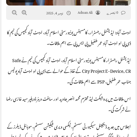
0 تبصرے
Adnan Ali
نومبر 4, 2025
ایبٹ آباد: ایڈیشنل رجسٹرار، کامسیٹس یونیورسٹی اسلام آباد، ایبٹ آباد کیمپس کی ٹیم کا
ڈی پی او ایبٹ آباد عمر طفیل پی ایس پی سے اہم ملاقات۔
ایڈیشنل رجسٹرار کامسیٹس یونیورسٹی اسلام آباد، ایبٹ آباد کیمپس کی ٹیم نے Safe
City Project E-Device, CR کے نفاذ کے حوالے سے ڈی پی او ایبٹ آباد پولیس
جناب عمر طفیل، PSP سے اہم ملاقات کی۔
اس ملاقات میں پروجیکٹ لیڈ محترم محمد انصر جاوید اور سافٹ ویئر ڈویلپر سید غازی رضا
نے شرکت کی۔
اجلاس میں جدید ڈیجیٹل سیکیورٹی سسٹم، ٹیکسی ویری فیکیشن سسٹم، موبائل ڈیلرز کے
لیے موبائل لاگنگ سسٹم اور تمام اقسام کی عوامی شکایات درج کرنے کے لیے ایپلی