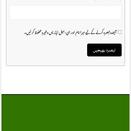
آئیندہ تبصرہ کرنے کے لیے میرا نام اور ای-میل ایڈریس وغیرہ محفوظ کر لیں۔