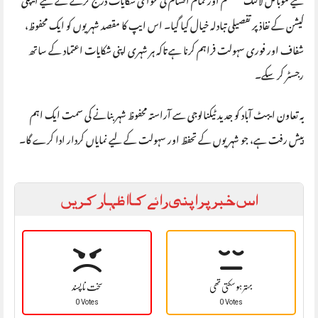
کیشن کے نفاذ پر تفصیلی تبادلہ خیال کیا گیا۔ اس ایپ کا مقصد شہریوں کو ایک محفوظ،
شفاف اور فوری سہولت فراہم کرنا ہے تاکہ ہر شہری اپنی شکایات اعتماد کے ساتھ
رجسٹر کر سکے۔
یہ تعاون ایبٹ آباد کو جدید ٹیکنالوجی سے آراستہ محفوظ شہر بنانے کی سمت ایک اہم
پیش رفت ہے، جو شہریوں کے تحفظ اور سہولت کے لیے نمایاں کردار ادا کرے گا۔
اس خبر پر اپنی رائے کا اظہار کریں
بہتر ہو سکتی تھی
سخت نا پسند
0 Votes
0 Votes