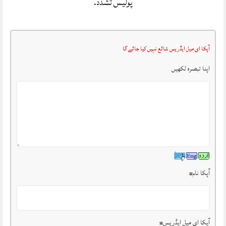
پولیس تشدد.
آپکا ای میل ایڈریس شائع نہیں کیا جائے گا
اپنا تبصرہ لکھیں
آپکا نام
*
آپکا ای میل ایڈریس
*