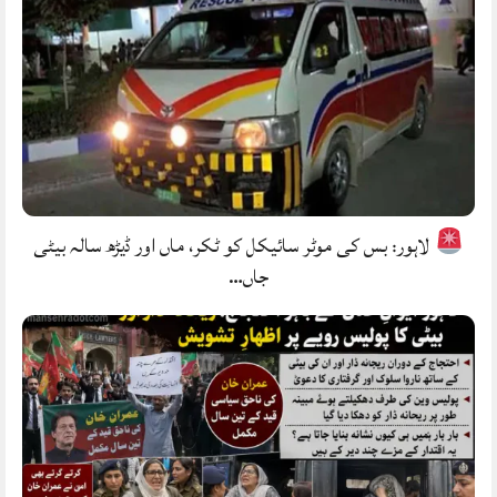
لاہور: بس کی موٹر سائیکل کو ٹکر، ماں اور ڈیڑھ سالہ بیٹی
جاں…