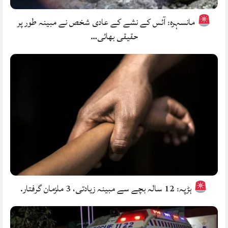
مانسہرہ: آئس کے نشے کے عادی شخص نے مبینہ طور پر
حقیقی بھائی…
ہڑپہ: 12 سالہ بچے سے مبینہ زیادتی، 3 ملزمان گرفتار.