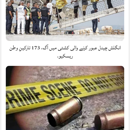
انگلش چینل عبور کرنے والی کشتی میں آگ، 173 تارکینِ وطن
ریسکیو.