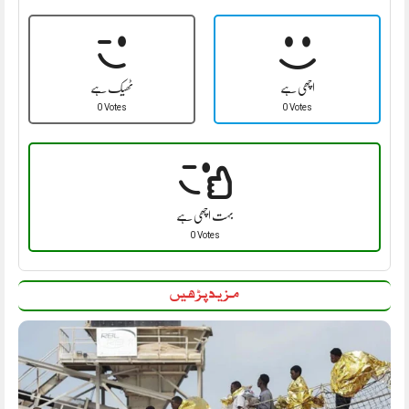
اچھی ہے
ٹھیک ہے
0 Votes
0 Votes
بہت اچھی ہے
0 Votes
مزید پڑھیں