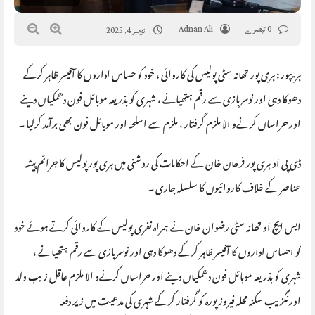
0 تبصرے
Adnan Ali
نومبر 4, 2025
ہریپور : ہری پور تھانہ سٹی پولیس کی کاروائی ، خود کو حساس اداروں کا آفیسر ظاہر کرکے
دھوکا دہی اور نوسربازی سے رقم ہتھیانے ، شہری کو بذریعہ موبائل فون دھمکیاں دینے
اور حراساں کرنےو الا ملزم گرفتار ، ملزم سے اسلحہ اور موبائل فون بھی برآمد کرلیا ۔
ڈی پی او ہری پور فرحان خان کے احکامات کی روشنی میں ہری پور پولیس کا جرائم پیشہ
عناصر کے خلاف کاروائیوں کا سلسلہ جاری ۔
ایس ایچ او تھانہ سٹی رضوان خان نے ہمراہ نفری پولیس کے کاروائی کرتے ہوئے خود
کو احساس اداروں کا آفیسر ظاہر کرکے دھوکا دہی اور نوسربازی سے رقم ہتھیانے ،
شہری کو بذریعہ موبائل فون دھمکیاں دینے اور حراساں کرنےو الا ملزم عاقل زیب ولد
اورنگزیب سکنہ محلہ فیروز پورہ کو گرفتار کرکے شہری کی مدعیت میں زیر دفعہ