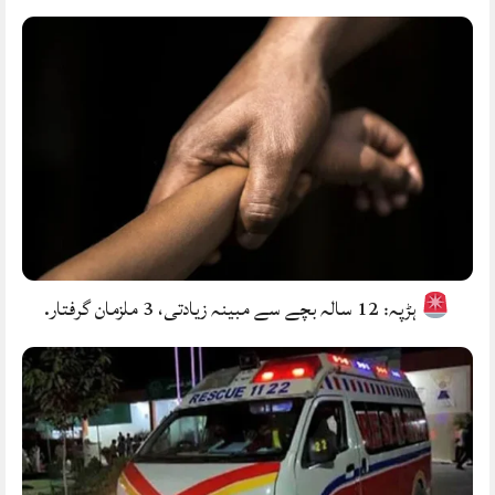
ہڑپہ: 12 سالہ بچے سے مبینہ زیادتی، 3 ملزمان گرفتار.