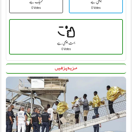
اچھی ہے
ٹھیک ہے
0 Votes
0 Votes
بہت اچھی ہے
0 Votes
مزید پڑھیں