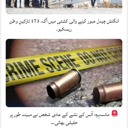
انگلش چینل عبور کرنے والی کشتی میں آگ، 173 تارکینِ وطن
ریسکیو.
مانسہرہ: آئس کے نشے کے عادی شخص نے مبینہ طور پر
حقیقی بھائی…