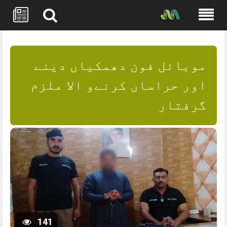
Skip
to
content
موبائل فون دھمکیاں دینے
اور حراساں کرنےو الا ملزم
گرفتار
141