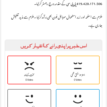
419.420.171.506 پی پی سی کے مقدمہ درج رجسٹر کرلیا۔
ملزم سے اسلحہ اور زیر استعمال موبائل فون بھی برآمدکرلیا ۔ملزم سے مذید تفتیش
جاری ہے۔
اس خبر پر اپنی رائے کا اظہار کریں
بہتر ہو سکتی تھی
سخت نا پسند
0 Votes
0 Votes