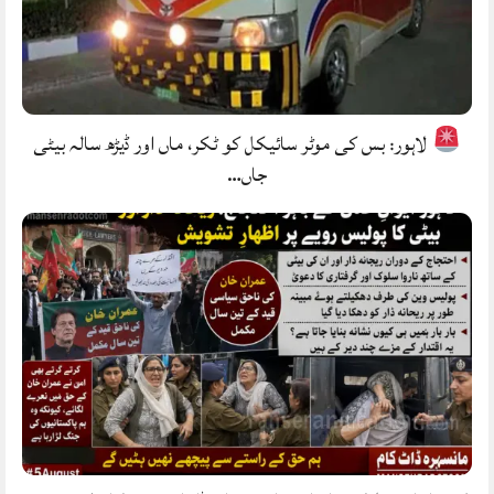
لاہور: بس کی موٹر سائیکل کو ٹکر، ماں اور ڈیڑھ سالہ بیٹی
جاں…