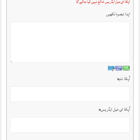
آپکا ای میل ایڈریس شائع نہیں کیا جائے گا
اپنا تبصرہ لکھیں
آپکا نام
*
آپکا ای میل ایڈریس
*