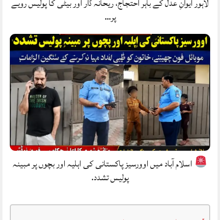
لاہور ایوانِ عدل کے باہر احتجاج، ریحانہ ڈار اور بیٹی کا پولیس رویے
پر…
اسلام آباد میں اوورسیز پاکستانی کی اہلیہ اور بچوں پر مبینہ
پولیس تشدد.