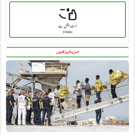
بہت اچھی ہے
0 Votes
مزید پڑھیں