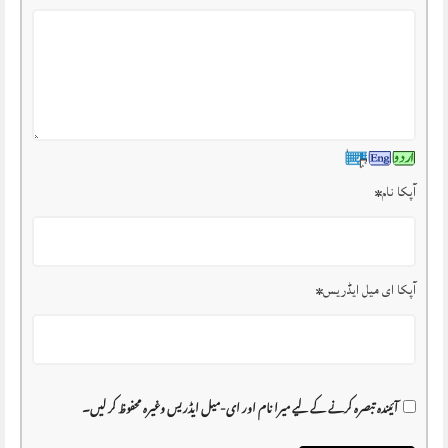
آپکا نام
*
آپکا ای میل ایڈریس
*
آئیندہ تبصرہ کرنے کے لیے میرا نام اور ای-میل ایڈریس وغیرہ محفوظ کر لیں۔