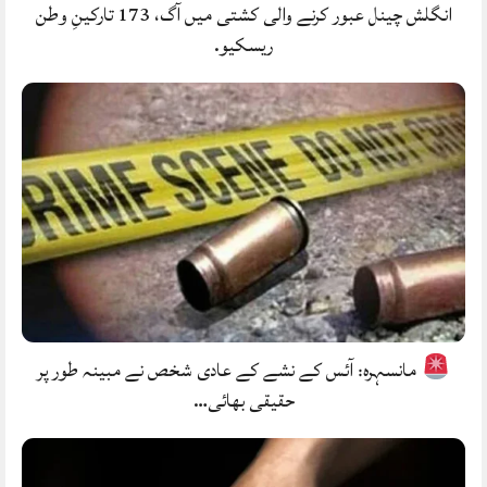
انگلش چینل عبور کرنے والی کشتی میں آگ، 173 تارکینِ وطن
ریسکیو.
مانسہرہ: آئس کے نشے کے عادی شخص نے مبینہ طور پر
حقیقی بھائی…