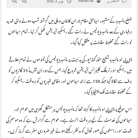
0 تبصرے
Adnan Ali
نومبر 5, 2025
ضلع مانسہرہ کے مشہور سیاحتی مقام ناران کاغان ویلی میں گزشتہ شب ہونے والی شدید
برفباری کے بعد مانسہرہ پولیس نے رات گئے ریسکیو آپریشن مکمل کر لیا ، تمام سیاحوں
کو رات گئے محفوظ مقامات پر منتقل کیا گیا۔
ڈی پی او مانسہرہ شفیع اللہ گنڈا پور کی ہدایت پر مانسہرہ پولیس کی ٹیموموں نے تمام علاقے
میں ریسکیو اور ٹریفک کلیئرنس آپریشن شروع کیا، جس کے دوران تقریباً 35 گاڑیوں کو
برف سے نکالا گیا جبکہ 150 سے زائد سیاحوں اور مقامی شہریوں کو بروقت ریسکیو کر
کے محفوظ مقامات تک پہنچایا گیا۔
اس موقع پر ڈی پی او مانسہرہ کا کہنا تھا کہ مانسہرہ پولیس ہر مشکل گھڑی میں عوام اور
سیاحوں کی خدمت کے لیے ہر وقت الرٹ ہے۔ عوام سے گزارش ہے کہ وہ موسم کی
شدت اور راستوں کی صورتحال کو مدنظر رکھتے ہوئے غیر ضروری سفر سے گریز کریں۔