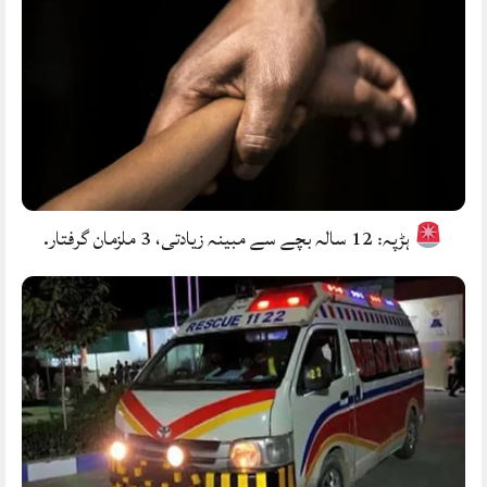
ہڑپہ: 12 سالہ بچے سے مبینہ زیادتی، 3 ملزمان گرفتار.