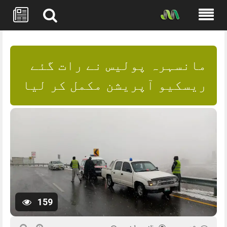
Skip
to
content
مانسہرہ پولیس نے رات گئے
ریسکیو آپریشن مکمل کر لیا
159