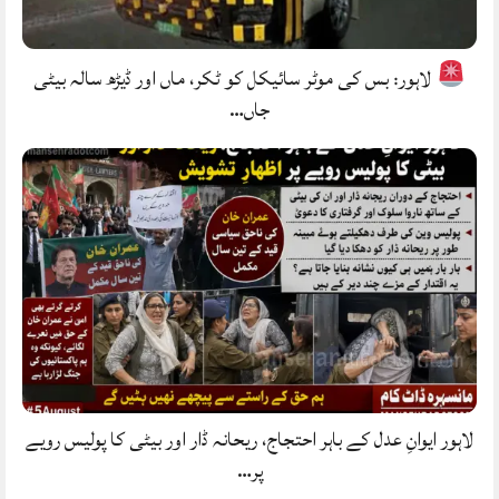
لاہور: بس کی موٹر سائیکل کو ٹکر، ماں اور ڈیڑھ سالہ بیٹی
جاں…
لاہور ایوانِ عدل کے باہر احتجاج، ریحانہ ڈار اور بیٹی کا پولیس رویے
پر…