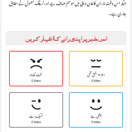
جبکہ اس وقت ناران کاغان ویلی میں موسم صاف ہے اور ٹریفک معمول کے مطابق
جاری ہے۔
اس خبر پر اپنی رائے کا اظہار کریں
بہتر ہو سکتی تھی
سخت نا پسند
0 Votes
0 Votes
اچھی ہے
ٹھیک ہے
0 Votes
0 Votes