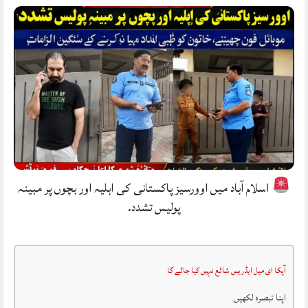
اسلام آباد میں اوورسیز پاکستانی کی اہلیہ اور بچوں پر مبینہ
پولیس تشدد.
آپکا ای میل ایڈریس شائع نہیں کیا جائے گا
اپنا تبصرہ لکھیں