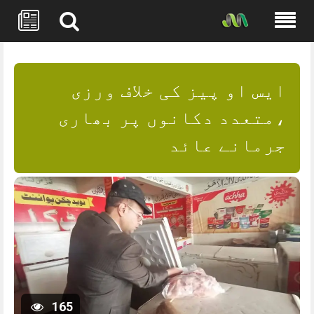
Skip
to
content
ایس او پیز کی خلاف ورزی
،متعدد دکانوں پر بھاری
جرمانے عائد
165