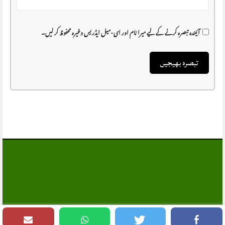
آئیندہ تبصرہ کرنے کے لیے میرا نام اور ای-میل ایڈریس وغیرہ محفوظ کر لیں۔
MANSEHRA.COM
, All Rights Reserved®
© 1997 - 2026