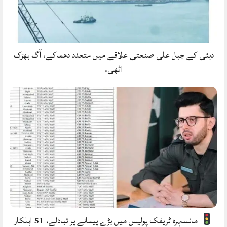
دبئی کے جبل علی صنعتی علاقے میں متعدد دھماکے، آگ بھڑک
اٹھی.
مانسہرہ ٹریفک پولیس میں بڑے پیمانے پر تبادلے، 51 اہلکار