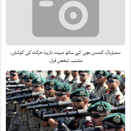
سمبڑیال: کمسن بچی کے ساتھ مبینہ نازیبا حرکت کی کوشش،
مشتبہ شخص فرار.