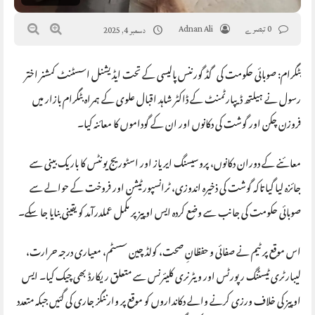
0 تبصرے
Adnan Ali
دسمبر 4, 2025
بٹگرام: صوبائی حکومت کی گڈ گورننس پالیسی کے تحت ایڈیشنل اسسٹنٹ کمشنر اختر
رسول نے ہیلتھ ڈیپارٹمنٹ کے ڈاکٹر شاہد اقبال علوی کے ہمراہ بٹگرام بازار میں
فروزن چکن اور گوشت کی دکانوں اور ان کے گوداموں کا معائنہ کیا۔
معائنے کے دوران دکانوں، پروسیسنگ ایریاز اور اسٹوریج یونٹس کا باریک بینی سے
جائزہ لیا گیا تاکہ گوشت کی ذخیرہ اندوزی، ٹرانسپورٹیشن اور فروخت کے حوالے سے
صوبائی حکومت کی جانب سے وضع کردہ ایس او پیز پر مکمل عملدرآمد کو یقینی بنایا جا سکے۔
اس موقع پر ٹیم نے صفائی و حفظانِ صحت، کولڈ چین سسٹم، معیاری درجہ حرارت،
لیبارٹری ٹیسٹنگ رپورٹس اور ویٹرنری کلیئرنس سے متعلق ریکارڈ بھی چیک کیا۔ ایس
او پیز کی خلاف ورزی کرنے والے دکانداروں کو موقع پر وارننگز جاری کی گئیں جبکہ متعدد