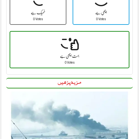
اچھی ہے
ٹھیک ہے
0 Votes
0 Votes
بہت اچھی ہے
0 Votes
مزید پڑھیں