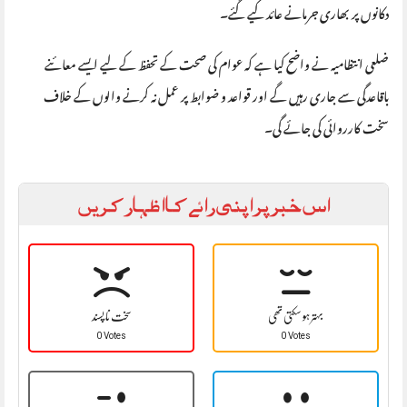
دکانوں پر بھاری جرمانے عائد کیے گئے۔
ضلعی انتظامیہ نے واضح کیا ہے کہ عوام کی صحت کے تحفظ کے لیے ایسے معائنے
باقاعدگی سے جاری رہیں گے اور قواعد و ضوابط پر عمل نہ کرنے والوں کے خلاف
سخت کارروائی کی جائے گی۔
اس خبر پر اپنی رائے کا اظہار کریں
بہتر ہو سکتی تھی
سخت نا پسند
0 Votes
0 Votes