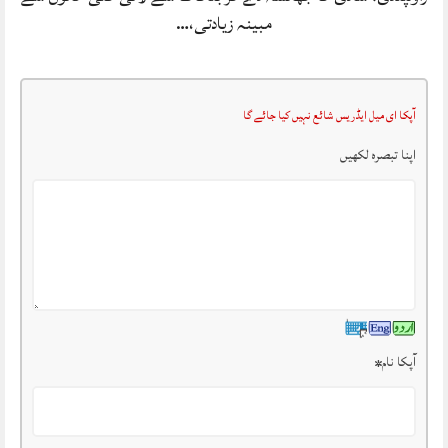
مبینہ زیادتی،…
آپکا ای میل ایڈریس شائع نہیں کیا جائے گا
اپنا تبصرہ لکھیں
آپکا نام
*