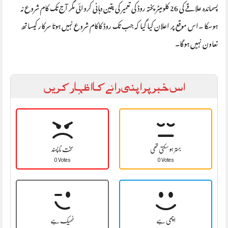
پسماندہ علاقے کی 26 کلومیٹر پختہ روڈ کی تعمیر کی یقین دہانی کروائی مگر آج تک کام شروع نہ
ہوسکا ۔اس موقع پر اعلان کیا گیا کہ جب تک روڈ کاکام شروع نہیں ہوتا سرکار کیساتھ
تعاون نہیں ہوگا۔
اس خبر پر اپنی رائے کا اظہار کریں
بہتر ہو سکتی تھی
سخت نا پسند
0 Votes
0 Votes
اچھی ہے
ٹھیک ہے