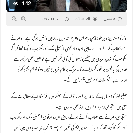
142
0 تبصرے
Adnan Ali
دسمبر 14, 2025
لوئر کوہستان: دبیر خوڑ ڈیم پر عوامی دھرنا 21 ویں روز میں داخل ہوگیا ہے ۔دھرنے
سے خطاب کرتے ہوئے سابق امیدوار قومی اسمبلی ملک اورنگزیب کا کہنا تھا کہ اگر
حکومت کو شدید سردی میں بیٹھے بوڑھوں کی کوئی فکر نہیں ہے تو ہمیں بھی سرکار سے
تعاون کی پالیسی پر غور کرنا پڑے گا۔سڑک پر کام شروع نہیں ہوگا تو ہم بھی کوئی
دوسرے پراجیکٹ پر کام نہیں چھوڑیں گے۔
ضلع لوئر کوہستان کے علاقہ دبیر اور رانولیہ کے سینکڑوں افراد کا اپنے مطالبات کے
حق میں احتجاجی دھرنا 21 ویں روز بھی جاری ہے۔
احتجاجی دھرنے سے خطاب کرتے ہوئے سابق امیدوارقومی اسمبلی ملک اورنگزیب
اور دیگر کا کہنا تھا کہ واپڈا نے دبیر ڈیم کی تعمیر سے پہلے 3 تحریری معاہدوں مین اس