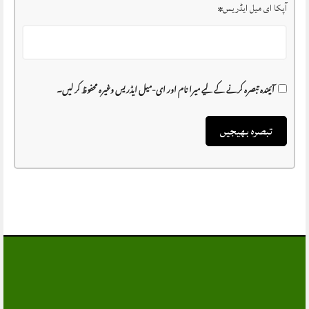
آپکا ای میل ایڈریس
*
آئیندہ تبصرہ کرنے کے لیے میرا نام اور ای-میل ایڈریس وغیرہ محفوظ کر لیں۔