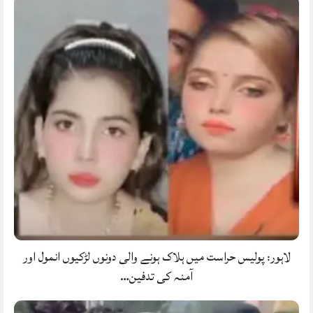
لاہور: پولیس حراست میں ہلاک ہونے والی دونوں لڑکیوں انمول اور
آمنہ کی تدفین…