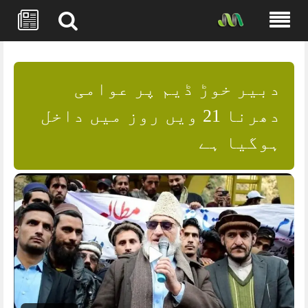
Skip
to
content
دبیر خوڑ ڈیم پر عوامی
دھرنا 21 ویں روز میں داخل
ہوگیا ہے