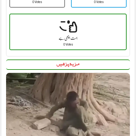
0 Votes
0 Votes
بہت اچھی ہے
0 Votes
مزید پڑھیں