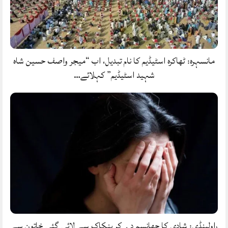
مانسہرہ: ٹھاکرہ اسٹیڈیم کا نام تبدیل، اب “میجر واصف حسین شاہ
شہید اسٹیڈیم” کہلائے…
راولپنڈی: شادی کا جھانسہ دے کر بنکاک سے لائی گئی خاتون سے