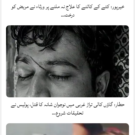
خیرپور: کتے کے کاٹنے کا علاج نہ ملنے پر ورثاء نے مریض کو
درخت…
حطار: گاؤں کالی تراڑ غربی میں نوجوان شانہ کا قتل، پولیس نے
تحقیقات شروع…