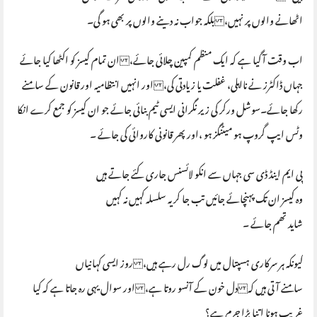
اٹھانے والوں پر نہیں، بلکہ جواب نہ دینے والوں پر بھی ہو گی۔
اب وقت آ گیا ہے کہ ایک منظم کمپین چلائی جائے، ان تمام کیسز کو اکٹھا کیا جائے
جہاں ڈاکٹرز نے نااہلی، غفلت یا زیادتی کی، اور انہیں انتظامیہ اور قانون کے سامنے
رکھا جائے۔سوشل ورکر کی زیر نگرانی ایسی ٹیم بنائی جائے جو ان کیسز کو جمع کرے انکا
وٹس ایپ گروپ ہو میٹنگز ہو ،اور پھر قانونی کاروائی کی جائے ۔
پی ایم اینڈ ڈی سی جہاں سے انکو لائسنس جاری کئے جاتے ہیں
وہ کیسز ان تک پہنچائے جائیں تب جا کر یہ سلسلہ کہیں نہ کہیں
شاید تھم جائے ۔
کیونکہ ہر سرکاری ہسپتال میں لوگ رل رہے ہیں، روز ایسی کہانیاں
سامنے آتی ہیں کہ دل خون کے آنسو روتا ہے، اور سوال یہی رہ جاتا ہے کہ کیا
غریب ہونا اتنا بڑا جرم ہے؟