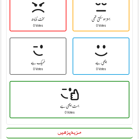
بہتر ہو سکتی تھی
سخت نا پسند
0 Votes
0 Votes
اچھی ہے
ٹھیک ہے
0 Votes
0 Votes
بہت اچھی ہے
0 Votes
مزید پڑھیں