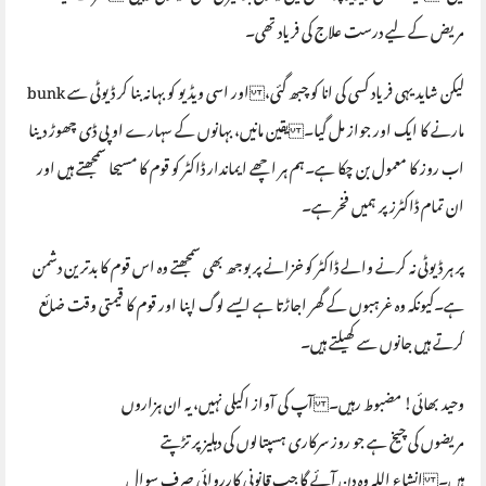
مریض کے لیے درست علاج کی فریاد تھی۔
لیکن شاید یہی فریاد کسی کی انا کو چبھ گئی، اور اسی ویڈیو کو بہانہ بنا کر ڈیوٹی سے bunk
مارنے کا ایک اور جواز مل گیا۔ یقین مانیں، بہانوں کے سہارے او پی ڈی چھوڑ دینا
اب روز کا معمول بن چکا ہے۔ہم ہر اچھے ایماندار ڈاکٹر کو قوم کا مسیحا سمجھتے ہیں اور
ان تمام ڈاکٹرز پر ہمیں فخر ہے۔
پر ہر ڈیوٹی نہ کرنے والے ڈاکٹر کو خزانے پر بوجھ بھی سمجھتے وہ اس قوم کا بدترین دشمن
ہے۔کیونکہ وہ غرہبوں کے گھر اجاڑتا ہے ایسے لوگ اپنا اور قوم کا قیمتی وقت ضائع
کرتے ہیں جانوں سے کھیلتے ہیں۔
وحید بھائی! مضبوط رہیں۔ آپ کی آواز اکیلی نہیں، یہ ان ہزاروں
مریضوں کی چیخ ہے جو روز سرکاری ہسپتالوں کی دہلیز پر تڑپتے
ہیں۔ انشاء اللہ وہ دن آئے گا جب قانونی کارروائی صرف سوال