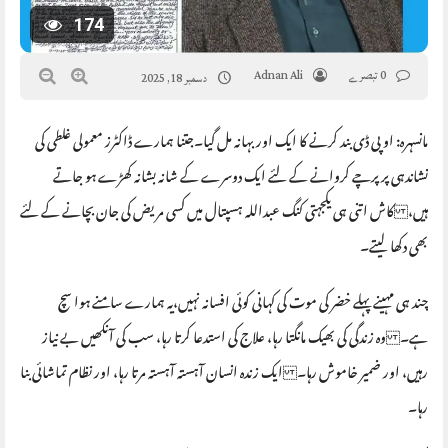
174
0 تبصرے
Adnan Ali
دسمبر 18, 2025
مانسہرہ: او پی ڈی بند کرنے کا ایک اور بہانہ مل گیا۔جتنا ہمارے ڈاکٹرز معمولی غلطی کی
نشاندہی پر پرچے کروانے کے لئے ایک دوسرے کے شانہ بشانہ کھڑے ہو جاتے
ہیں، کاش اتنی ہی یکجہتی کنگ عبداللہ ہسپتال میں کسی مریض کی جان بچانے کے لئے
بھی دکھا لیتے۔
چند ہی مہینے پہلے خضر کی موت کی کہانی کوئی افسانہ نہیں،یہ ہمارے سامنے ہوا سچ
ہے۔ وہ زندگی کی بھیک مانگتا رہا، علاج کی استدعا کرتا رہا، سب کی آنکھیں بے نیاز
رہیں، اور ضمیر خاموش رہا۔ ایک زندہ انسان آہستہ آہستہ مرتا رہا، اور نظام تماشائی بنا
رہا۔