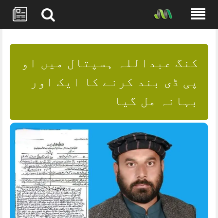
Skip
to
content
کنگ عبداللہ ہسپتال میں او
پی ڈی بند کرنے کا ایک اور
بہانہ مل گیا