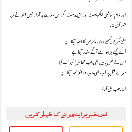
اور تمام سوشل ایکٹویسٹ اور حق پرست اگر اس معاملے پر آواز نہیں اٹھاتے تو یہ
شعر آپکی نذر
جلتے گھر کو دیکھنے والو ، پھونس کا چھپر آپکا ہے
آگے پیچھے تیز ہوا ہے آگے مقدر آپکا ہے
اس کے قتل پہ میں بھی چپ تھا میرا نمبر اب آیا
میرے قتل پہ آپ بھی چپ ہو اگلا نمبر آپکا ہے
از:رجب علی آزاد
اس خبر پر اپنی رائے کا اظہار کریں