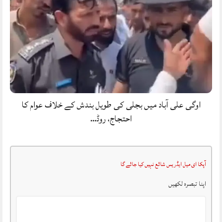
اوگی علی آباد میں بجلی کی طویل بندش کے خلاف عوام کا
احتجاج، روڈ…
آپکا ای میل ایڈریس شائع نہیں کیا جائے گا
اپنا تبصرہ لکھیں