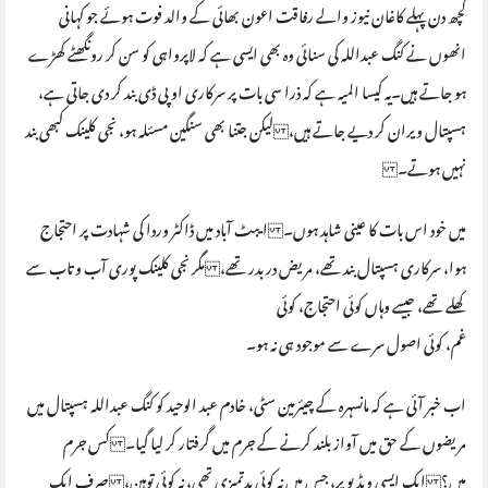
کچھ دن پہلے کاغان نیوز والے رفاقت اعون بھائی کے والد فوت ہوئے جو کہانی
انھوں نے کنگ عبداللہ کی سنائی وہ بھی ایسی ہے کہ لاپرواہی کو سن کر رونگھٹے کھڑے
ہو جاتے ہیں۔یہ کیسا المیہ ہے کہ ذرا سی بات پر سرکاری او پی ڈی بند کر دی جاتی ہے،
ہسپتال ویران کر دیے جاتے ہیں، لیکن جتنا بھی سنگین مسئلہ ہو، نجی کلینک کبھی بند
نہیں ہوتے۔
میں خود اس بات کا عینی شاہد ہوں۔ ایبٹ آباد میں ڈاکٹر وردا کی شہادت پر احتجاج
ہوا، سرکاری ہسپتال بند تھے، مریض در بدر تھے، مگر نجی کلینک پوری آب و تاب سے
کھلے تھے، جیسے وہاں کوئی احتجاج، کوئی
غم، کوئی اصول سرے سے موجود ہی نہ ہو۔
اب خبر آئی ہے کہ مانسہرہ کے چیئرمین سٹی، خادم عبد الوحید کو کنگ عبداللہ ہسپتال میں
مریضوں کے حق میں آواز بلند کرنے کے جرم میں گرفتار کر لیا گیا۔ کس جرم
میں؟ ایک ایسی ویڈیو پر، جس میں نہ کوئی بدتمیزی تھی، نہ کوئی توہین، صرف ایک