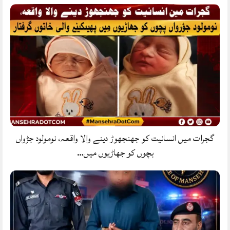
گجرات میں انسانیت کو جھنجھوڑ دینے والا واقعہ، نومولود جڑواں
بچوں کو جھاڑیوں میں…