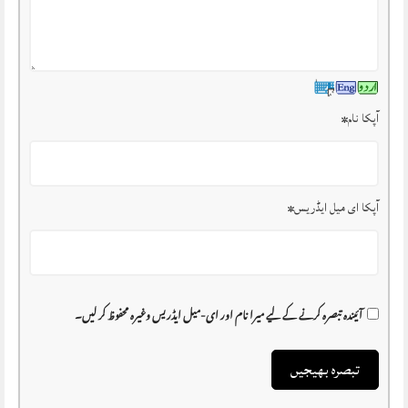
آپکا نام
*
آپکا ای میل ایڈریس
*
آئیندہ تبصرہ کرنے کے لیے میرا نام اور ای-میل ایڈریس وغیرہ محفوظ کر لیں۔