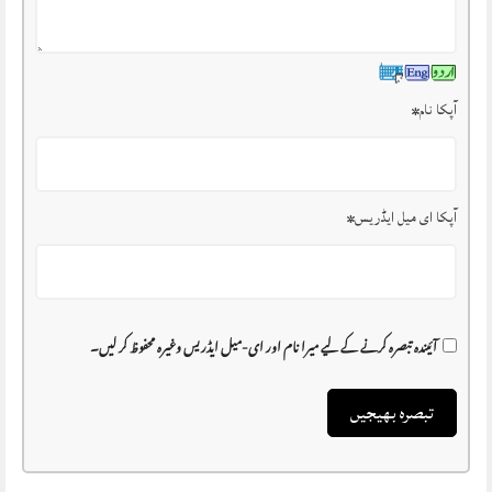
آپکا نام
*
آپکا ای میل ایڈریس
*
آئیندہ تبصرہ کرنے کے لیے میرا نام اور ای-میل ایڈریس وغیرہ محفوظ کر لیں۔