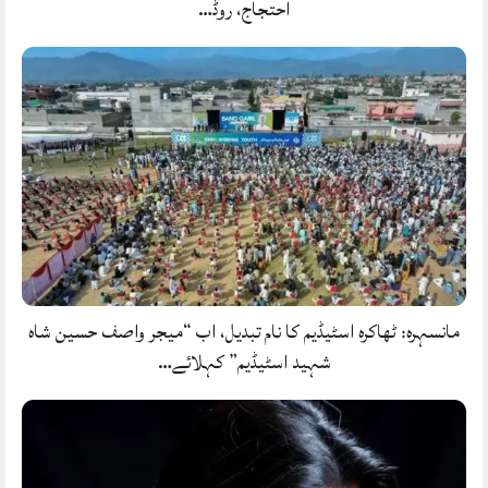
احتجاج، روڈ…
مانسہرہ: ٹھاکرہ اسٹیڈیم کا نام تبدیل، اب “میجر واصف حسین شاہ
شہید اسٹیڈیم” کہلائے…