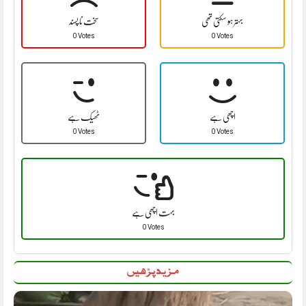
بہتر ہو سکتی تھی
سخت نا پسند
0 Votes
0 Votes
اچھی ہے
ٹھیک ہے
0 Votes
0 Votes
بہت اچھی ہے
0 Votes
مزید پڑھیں