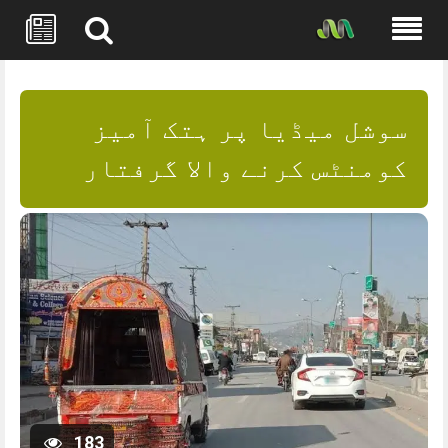
Skip
to
content
سوشل میڈیا پر ہتک آمیز
کومنٹس کرنے والا گرفتار
183