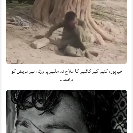
خیرپور: کتے کے کاٹنے کا علاج نہ ملنے پر ورثاء نے مریض کو
درخت…