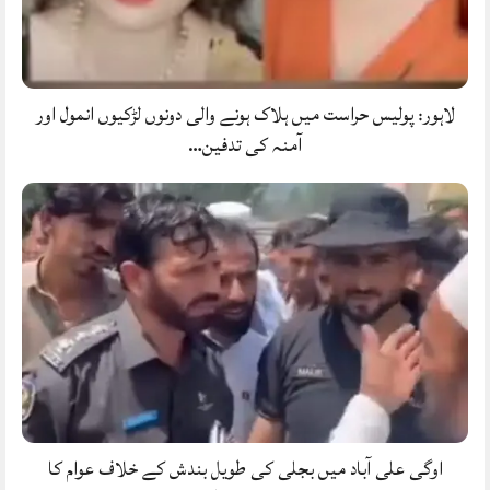
لاہور: پولیس حراست میں ہلاک ہونے والی دونوں لڑکیوں انمول اور
آمنہ کی تدفین…
اوگی علی آباد میں بجلی کی طویل بندش کے خلاف عوام کا