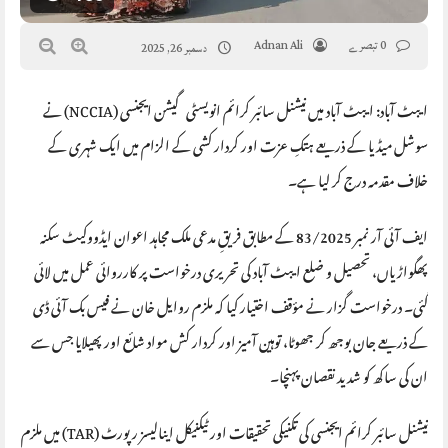
0 تبصرے
Adnan Ali
دسمبر 26, 2025
ایبٹ آباد: ایبٹ آباد میں نیشنل سائبر کرائم انویسٹی گیشن ایجنسی (NCCIA) نے
سوشل میڈیا کے ذریعے ہتکِ عزت اور کردار کشی کے الزام میں ایک شہری کے
خلاف مقدمہ درج کر لیا ہے۔
ایف آئی آر نمبر 83/2025 کے مطابق فریقِ مدعی ملک مجاہد اعوان ایڈووکیٹ سکنہ
پھگواڑیاں، تحصیل و ضلع ایبٹ آباد کی تحریری درخواست پر کارروائی عمل میں لائی
گئی۔ درخواست گزار نے مؤقف اختیار کیا کہ ملزم روایل خان نے فیس بک آئی ڈی
کے ذریعے جان بوجھ کر جھوٹا، توہین آمیز اور کردار کش مواد شائع اور پھیلایا جس سے
ان کی ساکھ کو شدید نقصان پہنچا۔
نیشنل سائبر کرائم ایجنسی کی تکنیکی تحقیقات اور ٹیکنیکل اینالیسز رپورٹ (TAR) میں ملزم