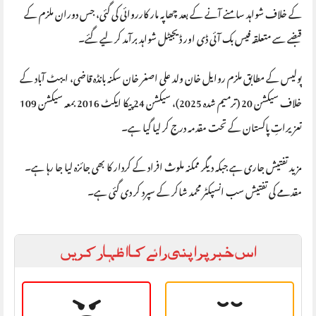
کے خلاف شواہد سامنے آنے کے بعد چھاپہ مار کارروائی کی گئی، جس دوران ملزم کے
قبضے سے متعلقہ فیس بک آئی ڈی اور ڈیجیٹل شواہد برآمد کر لیے گئے۔
پولیس کے مطابق ملزم روایل خان ولد علی اصغر خان سکنہ بانڈہ قاضی، ایبٹ آباد کے
خلاف سیکشن 20 (ترمیم شدہ 2025)، سیکشن 24 پیکا ایکٹ 2016 بمعہ سیکشن 109
تعزیراتِ پاکستان کے تحت مقدمہ درج کر لیا گیا ہے۔
مزید تفتیش جاری ہے جبکہ دیگر ممکنہ ملوث افراد کے کردار کا بھی جائزہ لیا جا رہا ہے۔
مقدمے کی تفتیش سب انسپکٹر محمد شاکر کے سپرد کر دی گئی ہے۔
اس خبر پر اپنی رائے کا اظہار کریں