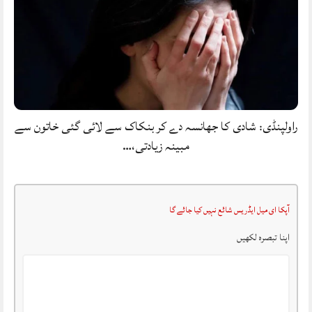
راولپنڈی: شادی کا جھانسہ دے کر بنکاک سے لائی گئی خاتون سے
مبینہ زیادتی،…
آپکا ای میل ایڈریس شائع نہیں کیا جائے گا
اپنا تبصرہ لکھیں