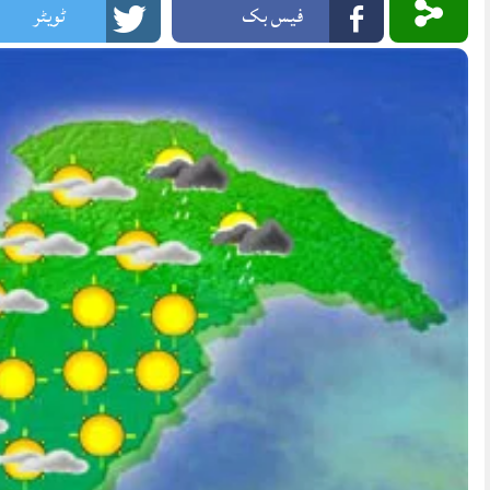
فیس بک
ٹویٹر