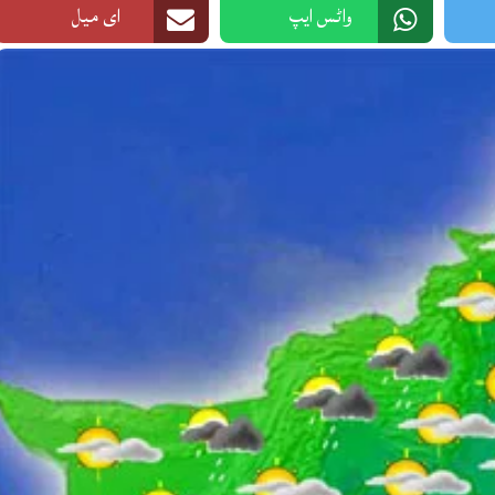
واٹس ایپ
ای میل