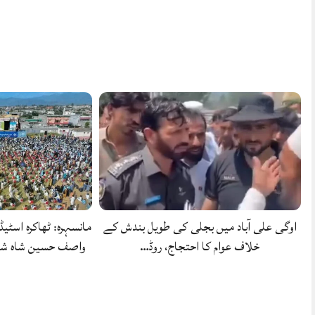
اوگی علی آباد میں بجلی کی طویل بندش کے
مانسہرہ: ٹھاکرہ اسٹیڈ
خلاف عوام کا احتجاج، روڈ…
واصف حسین شاہ شہ