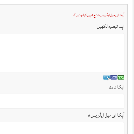
آپکا ای میل ایڈریس شائع نہیں کیا جائے گا
اپنا تبصرہ لکھیں
آپکا نام
*
آپکا ای میل ایڈریس
*