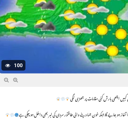
100
یں کہیں اچھی بارش کئی مقامات پر جھڑی لگی
 آغاز ہو جایے گا جبکہ خون جما دینے والی طاقتور سردی کی لہر بھی داخل ہو چکی ہے