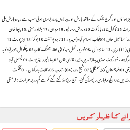
شمیر میں تیز ہواؤں اور گرج چمک کے ساتھ بارش اور پہاڑوں پر برفباری ہوئی سب سے زیادہ بارش ملی
میٹر) سندھ چھور 34 خیرپور 08، بدين 06 خيبر پختونخوا دیر بالائی 28 زیریں (27) میر کھانی چراٹ 25 كاكول 22، بالاکوٹ 20 دروش رسالپور 19 مردان ،17 پشاور ستی ،15 باچا خان
ایئرپورٹ (14) مالم جبہ 14 چترال پتن ،13 سیدو شریف، كوبات 09 کالام 08، بنوں 02 ڈیرہ اسماعیل خان 01 پنجاب اسلام آباد (سید پور 21 زیروپوائنٹ 18 بوكرا 13 ایئر پورٹ 12
گولژه (10) راولپنڈی شمس آباد ،18 کناریاں ،17، چکلالہ 15 گوالمنڈی 14 کچہری 12 پیرواهی (11) مری ،12 ساہیوال ،08 نور پور تھل میانوالی 06، جھنگ، کامره 05 ،چکوال جوہرآباد نوبہ
ٹیک سنگھ 04 ملتان سنی 04، ایئر پورٹ (01) فیصل آباد ،نارووال بھکر ،03 ،انک منگلا ،سرگودھا، شورکوٹ منڈی بہاؤالدین، ڈیرہ غازی خان 02 بہاولپور ایئرپورٹ 01 فیصل آباد
اوکاژه بہاولنگر 01 کشمیر گڑھی دوینہ 14 مظفر آباد (شہر) 05 ایئرپورٹ (04) راولاکوٹ 05 کوتلی 01 بلوچستان کوئٹہ سمنگلی) 07 شیخ مانده (04)، ژوب 05، قلات بارکھان ،01 گلگت
بلتستان استور میں 01 ملی میٹر بارش ہوئی برفباری (انچ) مالم جبہ 14 کالام ، مری 04 اور زیارت میں 02 انچ برفباری ریکارڈ کی گئی۔ آج ریکارڈ کئے گئے کم سے کم درجہ حرارت : لہ منفی
ائے کا اظہار کریں