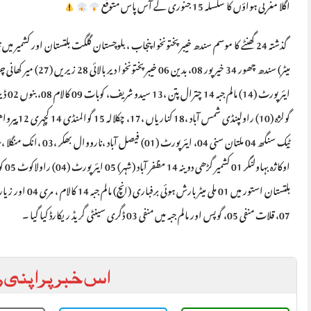
اگلا مغربی ہواؤں کا سلسلہ 15 جنوری کے آس پاس متوقع
گذشتہ 24 گھنٹے کا موسم سندھ خیبر پختونخوا پنجاب ، بلوچستان گلگت بلتستان اور ک
07، قلات منفی 05، گوپس اور مالم جبہ میں منفی 03 ڈگری سینٹی گریڈ ریکارڈ کیا گیا ۔
اس خبر پر اپنی ر