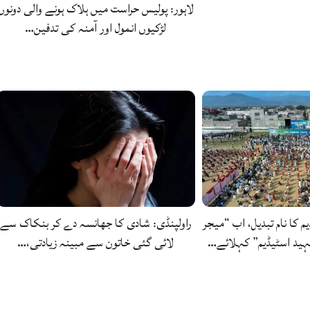
لاہور: پولیس حراست میں ہلاک ہونے والی دونوں
لڑکیوں انمول اور آمنہ کی تدفین…
یم کا نام تبدیل، اب “میجر
راولپنڈی: شادی کا جھانسہ دے کر بنکاک سے
ید اسٹیڈیم” کہلائے…
لائی گئی خاتون سے مبینہ زیادتی،…