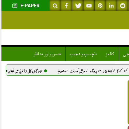
E-PAPER
وجی
کالمز
دلچسپ و عجیب
تصاویر اور مناظر
 ورثاء نے مریض کو درخت سے باندھ دیا.
حطار: گاؤں کالی تراڑ غربی میں نوجوان شانہ کا قتل، پولیس نے تحقیقات شروع کر