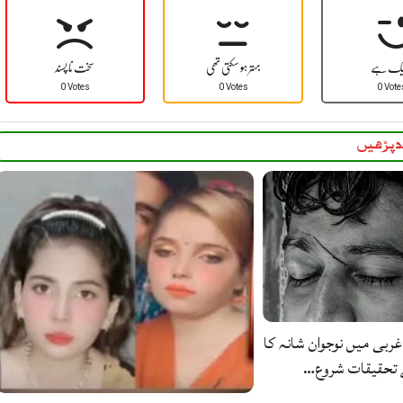
یک ہے
بہتر ہو سکتی تھی
سخت نا پسند
0 Votes
0 Votes
0 Vote
 پڑھیں
غربی میں نوجوان شانہ کا
ے تحقیقات شروع…