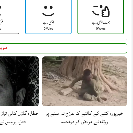
بہت اچھی ہے
اچھی ہے
ٹھ
s
0 Votes
0 Votes
مزید
خیرپور: کتے کے کاٹنے کا علاج نہ ملنے پر
حطار: گاؤں کالی تراڑ 
ورثاء نے مریض کو درخت…
قتل، پولیس ن