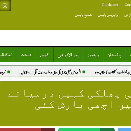
Disclaimer
Cor
ر دیں
پرائیویسی پالیسی
تصحیح پالیسی
پاکستان
ویڈیوز
بین الاقوامی
کھیل
صحت
ٹیکنال
*
مانسہرہ میں بجلی چوری کی بڑی وردات، ایف آئی اے کا چھاپہ.
خیرپور: کتے کے کاٹنے کا علاج نہ ملنے پر
ی پھلکی کہیں درمیانے
یں اچھی بارش کئی