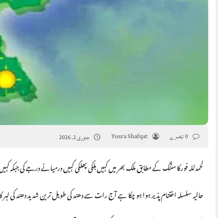
0 تبصرے
Yusra Shafqat
جنوری 2, 2026
لحمدللہ فورکاسٹنگ کے مطابق ملک بھر میں کہیں ہلکی پھلکی کہیں درمیانے درجے کی جبکہ کہ
حالیہ سلسلہ اختتام پذیر ہوا ہو چکا ہے آج رات سے دھند کی طویل ترین شدید دھند کی لہر کا