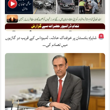
شاہراہِ بلتستان پر خوفناک حادثہ، ڈمبوداس کے قریب دو گاڑیوں
میں تصادم کی…