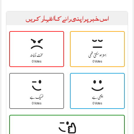
اس خبر پر اپنی رائے کا اظہار کریں
بہتر ہو سکتی تھی
سخت نا پسند
0 Votes
0 Votes
اچھی ہے
ٹھیک ہے
0 Votes
0 Votes