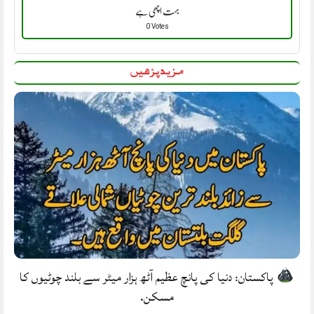
بہت اچھی ہے
0 Votes
مزید پڑھیں
پاکستان: دنیا کی پانچ عظیم آٹھ ہزار میٹر سے بلند چوٹیوں کا
مسکن.