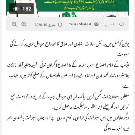
182
0 تبصرے
Yusra Shafqat
جنوری 10, 2026
یونین کونسل میں پیدائش، وفات، شادی اور طلاق کا اندراج موبائل فون پر کرانے کی
سہولت
پنجاب کے تمام اضلاع، صوبہ سندھ کے 6 اضلاع (کراچی شرقی، شہید بینظیر آباد، لاڑکانہ،
جامشورو، ٹنڈو محمد خان اور ٹنڈو الہٰیار) اور صوبہ بلوچستان کے ضلع کوئٹہ میں دستیاب
ہے۔
مطلوبہ دستاویزات مکمل کریں، پاک آئی ڈی موبائل ایپ کے ذریعے درخواست جمع
کرائیں اور گھر بیٹھے اپنا مطلوبہ سرٹیفکیٹ حاصل کریں۔
دیگر علاقوں میں اس سہولت کی فراہمی پر کام جاری ہے اور جلد یہ سہولت پاکستان بھر
میں دستیاب ہو گی