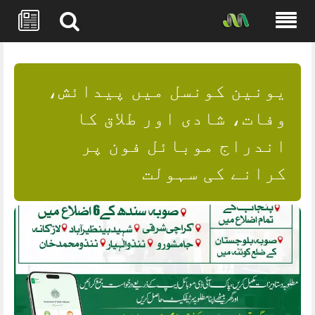
Skip
to
content
یونین کونسل میں پیدائش،
وفات، شادی اور طلاق کا
اندراج موبائل فون پر
کرانے کی سہولت