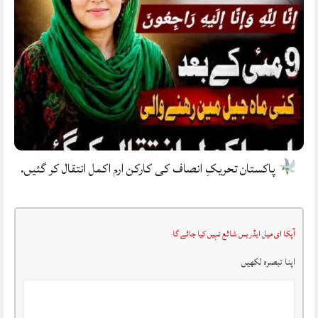
پاکستان تحریکِ انصاف کی کارکن ارم اکمل انتقال کر گئیں.
آپکا ای میل ایڈریس شائع نہیں کیا جائے گا
اپنا تبصرہ لکھیں