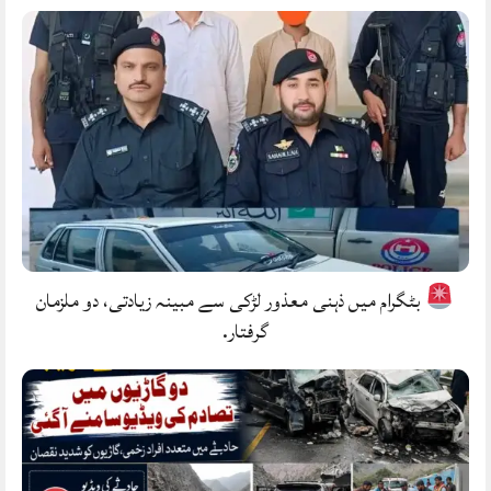
بٹگرام میں ذہنی معذور لڑکی سے مبینہ زیادتی، دو ملزمان
گرفتار.