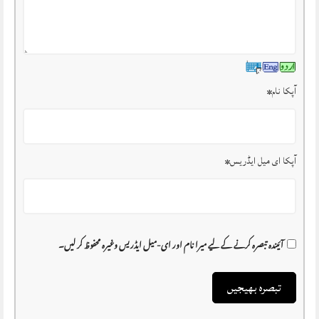
آپکا نام
*
آپکا ای میل ایڈریس
*
آئیندہ تبصرہ کرنے کے لیے میرا نام اور ای-میل ایڈریس وغیرہ محفوظ کر لیں۔