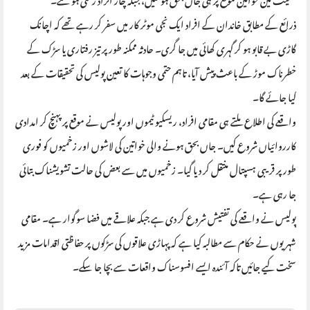
ذرائع کے مطابق خاندان کے افراد ایک نجی موٹر کار میں سفر کر رہے تھے کہ اچانک
گاڑی بے قابو ہو کر گہری کھائی میں جا گری۔ حادثہ ممکنہ طور پر تیز رفتاری یا سڑک کے
خطرناک موڑ کے باعث پیش آیا، تاہم حتمی وجوہات کا تعین پولیس کی تحقیقات کے بعد
کیا جائے گا۔
واقعے کی اطلاع ملتے ہی مقامی افراد، ریسکیو ٹیموں اور پولیس نے موقع پر پہنچ کر امدادی
کارروائیاں شروع کیں۔ جاں بحق ہونے والی خواتین کی لاشوں اور زخمیوں کو فوری
طور پر قریبی ہسپتال منتقل کر دیا گیا۔ زخمیوں میں سے بعض کی حالت تشویشناک بتائی
جا رہی ہے۔
پولیس نے واقعے کی تفتیش شروع کر دی ہے جبکہ علاقے میں فضا سوگوار ہے۔ مقامی
شہریوں نے حکام سے مطالبہ کیا ہے کہ پہاڑی علاقوں کی سڑکوں پر حفاظتی اقدامات مزید
سخت کیے جائیں تاکہ آئندہ ایسے افسوسناک واقعات سے بچا جا سکے۔