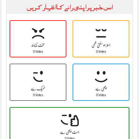
اس خبر پر اپنی رائے کا اظہار کریں
بہتر ہو سکتی تھی
سخت نا پسند
0 Votes
0 Votes
اچھی ہے
ٹھیک ہے
0 Votes
0 Votes
بہت اچھی ہے
0 Votes