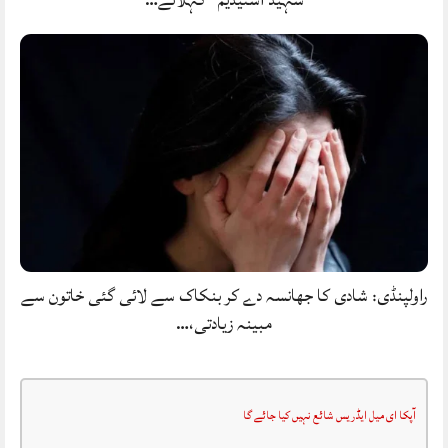
راولپنڈی: شادی کا جھانسہ دے کر بنکاک سے لائی گئی خاتون سے
مبینہ زیادتی،…
آپکا ای میل ایڈریس شائع نہیں کیا جائے گا