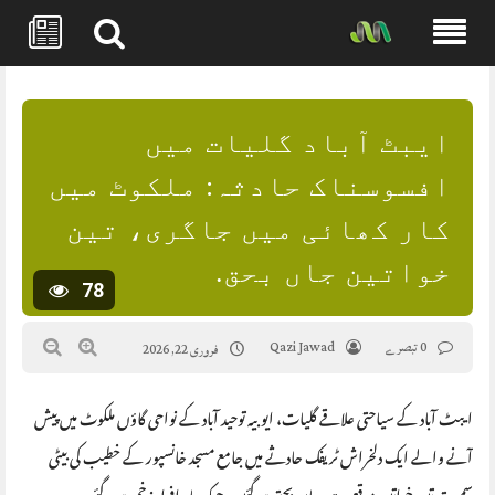
Skip
to
content
ایبٹ آباد گلیات میں
افسوسناک حادثہ: ملکوٹ میں
کار کھائی میں جاگری، تین
خواتین جاں بحق.
78
0 تبصرے
Qazi Jawad
فروری 22, 2026
ایبٹ آباد کے سیاحتی علاقے گلیات، ایوبیہ توحید آباد کے نواحی گاؤں ملکوٹ میں پیش
آنے والے ایک دلخراش ٹریفک حادثے میں جامع مسجد خانسپور کے خطیب کی بیٹی
سمیت تین خواتین موقع پر ہی جاں بحق ہو گئیں، جبکہ چار افراد زخمی ہو گئے۔