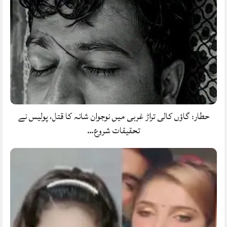
حطار: گاؤں کالی تراڑ غربی میں نوجوان شانہ کا قتل، پولیس نے
تحقیقات شروع…