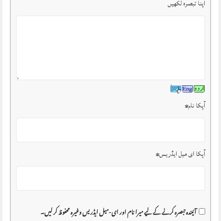
اپنا تبصرہ لکھیں
آپکا نام
*
آپکا ای میل ایڈریس
*
آئیندہ تبصرہ کرنے کے لیے میرا نام اور ای-میل ایڈریس وغیرہ محفوظ کر لیں۔