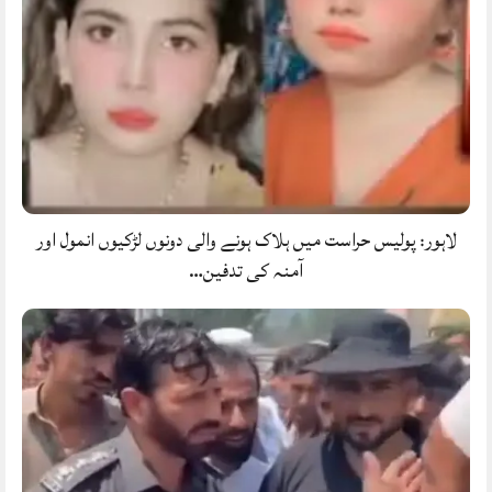
لاہور: پولیس حراست میں ہلاک ہونے والی دونوں لڑکیوں انمول اور
آمنہ کی تدفین…