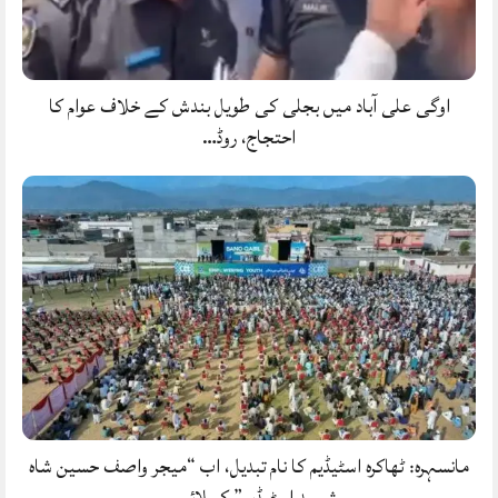
اوگی علی آباد میں بجلی کی طویل بندش کے خلاف عوام کا
احتجاج، روڈ…
مانسہرہ: ٹھاکرہ اسٹیڈیم کا نام تبدیل، اب “میجر واصف حسین شاہ
شہید اسٹیڈیم” کہلائے…