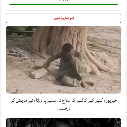
مزید پڑھیں
خیرپور: کتے کے کاٹنے کا علاج نہ ملنے پر ورثاء نے مریض کو
درخت…