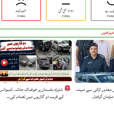
یک ہے
بہتر ہو سکتی تھی
سخت نا پسند
0 Votes
0 Votes
0 Vote
 پڑھیں
ی معذور لڑکی سے مبینہ
شاہراہِ بلتستان پر خوفناک حادثہ، ڈمبوداس
ملزمان گرفتار.
کے قریب دو گاڑیوں میں تصادم کی…