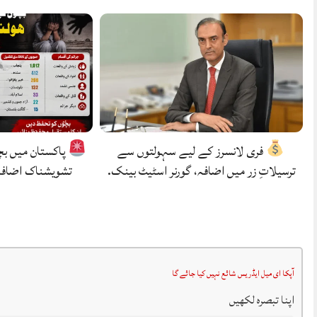
فری لانسرز کے لیے سہولتوں سے
پاکستان میں بچ
ترسیلاتِ زر میں اضافہ، گورنر اسٹیٹ بینک.
تشویشناک اضافہ
آپکا ای میل ایڈریس شائع نہیں کیا جائے گا
اپنا تبصرہ لکھیں