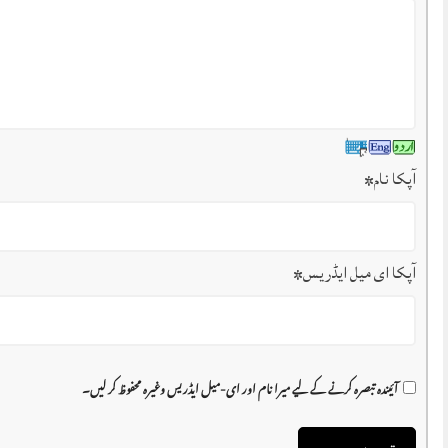
آپکا نام
*
آپکا ای میل ایڈریس
*
آئیندہ تبصرہ کرنے کے لیے میرا نام اور ای-میل ایڈریس وغیرہ محفوظ کر لیں۔