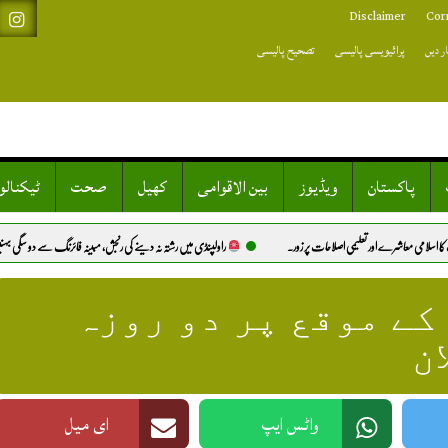
Disclaimer
Cor
ر دیں
پرائیویسی پالیسی
تصحیح پالیسی
پاکستان
ویڈیوز
بین الاقوامی
کھیل
صحت
ٹیکنال
لیمی اصلاحات پر زور.
راولپنڈی میں رشتہ نہ دینے کی رنجش، مبینہ فائرنگ سے دو سگی بہنیں شدید زخمی.
 کے موقع پر دو روزہ
ن
واٹس ایپ
ای میل