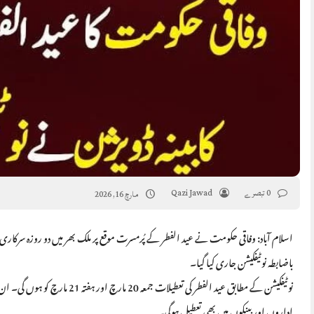
0 تبصرے
Qazi Jawad
مارچ 16, 2026
باضابطہ نوٹیفکیشن جاری کیا گیا۔
نوٹیفکیشن کے مطابق عید الفطر کی 
اداروں اور بینکوں میں بھی تعطیل ہوگی۔