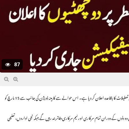
87
اسلام آباد: وفاقی حکومت نے عید الفطر کے پُرمسرت موقع پر ملک بھر میں دو روزہ سرکاری تعطیلات کا باقاعدہ اعلان کر دیا ہے۔ اس حوالے سے کابینہ ڈویژن کی جانب سے 15 مارچ کو
تعطیلات جمعہ 20 مارچ اور ہفتہ 21 مارچ کو ہوں گی۔ ان دو دنوں کے دوران تمام سرکاری اور نیم سرکاری دفاتر بند رہیں گے جبکہ نجی اداروں، تعلیمی