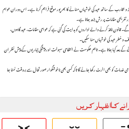
ر عزیز و اقارب کے ساتھ عید کی خوشیاں منانے کا بھرپور موقع فراہم کرنا ہے۔ اس دوران عوام
ر تفریحی مقامات پر رش بڑھ جاتا ہے۔
ے۔ قانون نافذ کرنے والے اداروں کو ہدایت کی گئی ہے کہ عوامی مقامات، عید گاہوں،
خوف و خطر عید کی خوشیاں منا سکیں۔
 آنے کے بعد کیا جاتا ہے۔ تاہم حکومت نے انتظامی سہولت اور پیشگی تیاریوں کے پیش نظر ان
گامی خدمات کو بھی الرٹ رکھا جائے گا تاکہ کسی بھی ناخوشگوار صورتحال سے بروقت نمٹا جا
ائے کا اظہار کریں