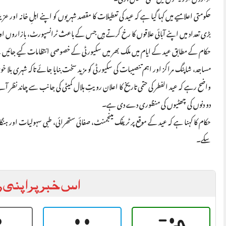
حکومتی اعلامیے میں کہا گیا ہے کہ عید کی تعطیلات کا مقصد شہریوں کو اپنے اہلِ خانہ او
بڑی تعداد میں اپنے آبائی علاقوں کا رخ کرتے ہیں جس کے باعث ٹرانسپورٹ، بازاروں او
حکام کے مطابق عید کے ایام میں ملک بھر میں سکیورٹی کے خصوصی انتظامات کیے جائیں گ
مساجد، شاپنگ مراکز اور اہم تنصیبات کی سکیورٹی کو مزید سخت بنایا جائے تاکہ شہری بلا 
واضح رہے کہ عید الفطر کی حتمی تاریخ کا اعلان رویتِ ہلال کمیٹی کی جانب سے چاند نظر
دو دنوں کی چھٹیوں کی منظوری دے دی ہے۔
حکام کا کہنا ہے کہ عید کے موقع پر ٹریفک مینجمنٹ، صفائی ستھرائی، طبی سہولیات اور ہن
سکے۔
اس خبر پر اپنی ر