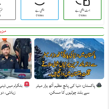
بہت اچھی ہے
اچھی ہے
ٹھ
s
0 Votes
0 Votes
مزید
پاکستان: دنیا کی پانچ عظیم آٹھ ہزار میٹر
بٹگرام میں ذہن
سے بلند چوٹیوں کا مسکن.
زیادتی، دو 