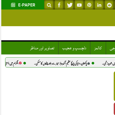
E-PAPER
وجی
کالمز
دلچسپ و عجیب
تصاویر اور مناظر
پاکستان: دنیا کی پانچ عظیم آٹھ ہزار میٹر سے بلند چوٹیوں کا مسکن.
بٹگرام میں ذہنی معذور لڑکی سے مبینہ زیادتی، د