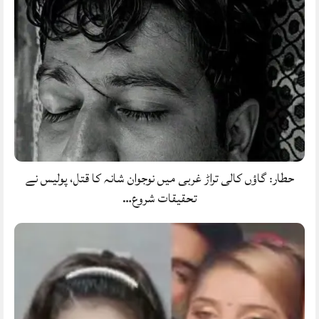
حطار: گاؤں کالی تراڑ غربی میں نوجوان شانہ کا قتل، پولیس نے
تحقیقات شروع…