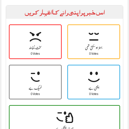
اس خبر پر اپنی رائے کا اظہار کریں
بہتر ہو سکتی تھی
سخت نا پسند
0 Votes
0 Votes
اچھی ہے
ٹھیک ہے
0 Votes
0 Votes
بہت اچھی ہے