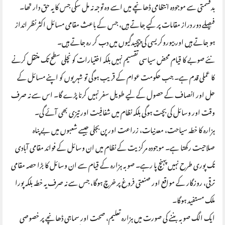
بدقسمتی سے موجودہ انتظامی ڈھانچے میں اسے وہ توجہ نہ مل سکی جس کا یہ حق دار تھا۔
فیصلے دور دراز مقامات پر کیے جاتے ہیں، جس کے باعث مقامی مسائل اکثر نظر انداز
ہو جاتے ہیں اور بیوروکریسی کی پیچیدگیوں میں دب کر رہ جاتے ہیں۔
نئے صوبے کا قیام محض سیاسی تقسیم نہیں بلکہ اختیارات کو نچلی سطح تک منتقل کرنے
کا عملی قدم ہے۔ جب حکومت عوام کے قریب ہوگی تو شہریوں کو اپنے مسائل کے
حل اور انصاف کے حصول کے لیے طویل سفر نہیں کرنا پڑے گا۔ اس سے نہ صرف
وقت اور وسائل کی بچت ہوگی بلکہ نظام میں شفافیت اور تیزی بھی آئے گی۔
ہزارہ کا خطہ سیاحت، معدنیات، زراعت اور پن بجلی جیسے شعبوں میں بے پناہ
صلاحیت رکھتا ہے۔ موجودہ مرکزیت کے نظام میں ان وسائل کے فوائد مقامی آبادی
تک پوری طرح نہیں پہنچ پا رہے۔ صوبہ ہزارہ کے قیام سے ان وسائل کا بڑا حصہ مقامی
ترقی، روزگار کے مواقع اور صنعتی فروغ پر خرچ ہوگا، جس سے نہ صرف یہ خطہ بلکہ پورا
ملک مستفید ہوگا۔
ایک الگ صوبہ بننے کی صورت میں ہزارہ تعلیم، صحت اور سماجی ڈھانچے پر خصوصی