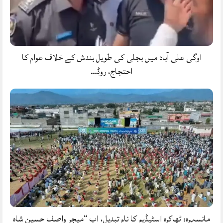
اوگی علی آباد میں بجلی کی طویل بندش کے خلاف عوام کا
احتجاج، روڈ…
مانسہرہ: ٹھاکرہ اسٹیڈیم کا نام تبدیل، اب “میجر واصف حسین شاہ