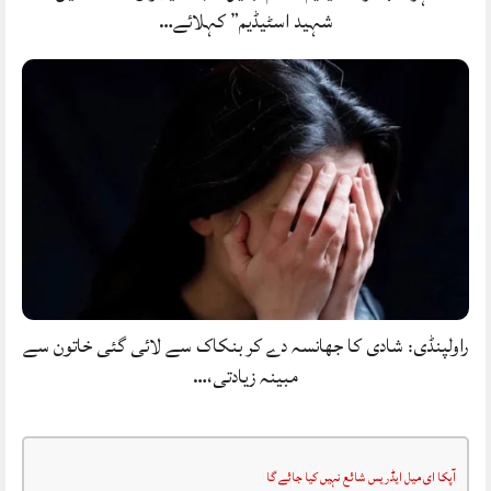
شہید اسٹیڈیم” کہلائے…
راولپنڈی: شادی کا جھانسہ دے کر بنکاک سے لائی گئی خاتون سے
مبینہ زیادتی،…
آپکا ای میل ایڈریس شائع نہیں کیا جائے گا