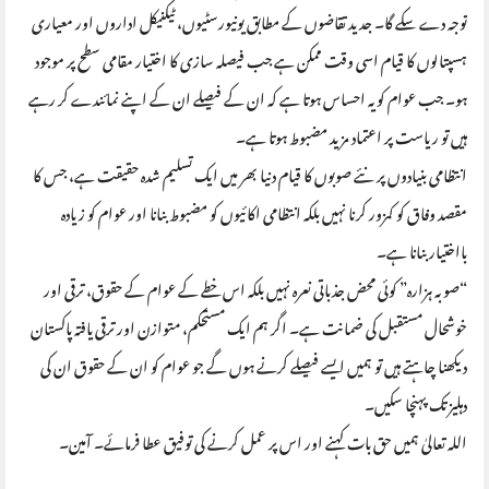
توجہ دے سکے گا۔ جدید تقاضوں کے مطابق یونیورسٹیوں، ٹیکنیکل اداروں اور معیاری
ہسپتالوں کا قیام اسی وقت ممکن ہے جب فیصلہ سازی کا اختیار مقامی سطح پر موجود
ہو۔ جب عوام کو یہ احساس ہوتا ہے کہ ان کے فیصلے ان کے اپنے نمائندے کر رہے
ہیں تو ریاست پر اعتماد مزید مضبوط ہوتا ہے۔
انتظامی بنیادوں پر نئے صوبوں کا قیام دنیا بھر میں ایک تسلیم شدہ حقیقت ہے، جس کا
مقصد وفاق کو کمزور کرنا نہیں بلکہ انتظامی اکائیوں کو مضبوط بنانا اور عوام کو زیادہ
بااختیار بنانا ہے۔
“صوبہ ہزارہ” کوئی محض جذباتی نعرہ نہیں بلکہ اس خطے کے عوام کے حقوق، ترقی اور
خوشحال مستقبل کی ضمانت ہے۔ اگر ہم ایک مستحکم، متوازن اور ترقی یافتہ پاکستان
دیکھنا چاہتے ہیں تو ہمیں ایسے فیصلے کرنے ہوں گے جو عوام کو ان کے حقوق ان کی
دہلیز تک پہنچا سکیں۔
اللہ تعالیٰ ہمیں حق بات کہنے اور اس پر عمل کرنے کی توفیق عطا فرمائے۔ آمین۔