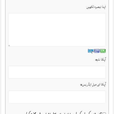
اپنا تبصرہ لکھیں
آپکا نام
*
آپکا ای میل ایڈریس
*
آئیندہ تبصرہ کرنے کے لیے میرا نام اور ای-میل ایڈریس وغیرہ محفوظ کر لیں۔