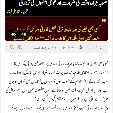
149
0 تبصرے
Qazi Jawad
مارچ 27, 2026
کسی بھی خطے کی ہمہ جہت ترقی صرف قدرتی وسائل پر منحصر نہیں ہوتی بلکہ اس کا
انحصار مضبوط انتظامی نظام، شفاف قیادت اور بااختیار عوامی نمائندگی پر ہوتا ہے۔
جب اقتدار کے مراکز عوام کے قریب ہوں تو مسائل کی نشاندہی بھی آسان ہو جاتی
ہے اور ان کا حل بھی بروقت ممکن ہو جاتا ہے۔ یہی حقیقت ہمیں اس اہم سوال کی
طرف لے جاتی ہے کہ آخر صوبہ ہزارہ کا قیام کیوں ناگزیر ہے؟
ہزارہ ڈویژن قدرتی حسن، قیمتی وسائل اور باشعور افرادی قوت سے مالا مال ہے، مگر