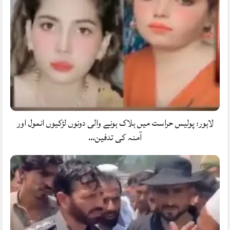
لاہور: پولیس حراست میں ہلاک ہونے والی دونوں لڑکیوں انمول اور
آمنہ کی تدفین…