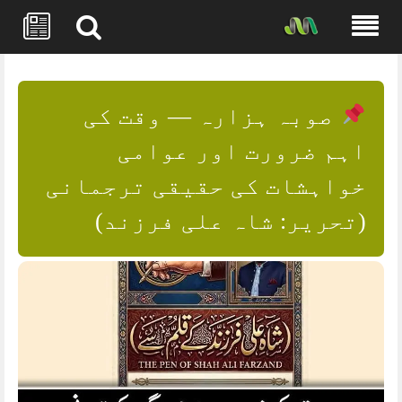
Skip
to
content
صوبہ ہزارہ — وقت کی
اہم ضرورت اور عوامی
خواہشات کی حقیقی ترجمانی
(تحریر: شاہ علی فرزند)