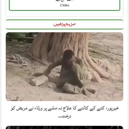
2 Votes
مزید پڑھیں
خیرپور: کتے کے کاٹنے کا علاج نہ ملنے پر ورثاء نے مریض کو
درخت…