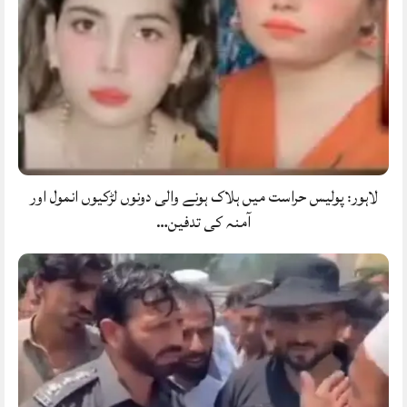
لاہور: پولیس حراست میں ہلاک ہونے والی دونوں لڑکیوں انمول اور
آمنہ کی تدفین…