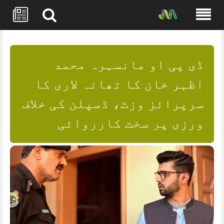
Skip
to
content
ڈی پی او مانسہرہ محمد
اظہر خان کا تھانہ لاری کا
سرپرائز وزٹ، ڈسپلن کی خلاف
ورزی پر سخت کارروائی