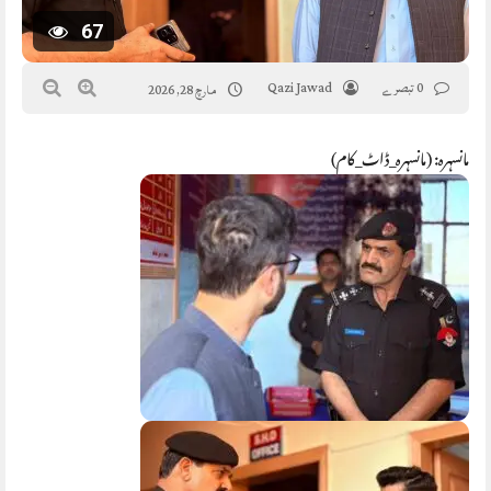
67
0 تبصرے
Qazi Jawad
مارچ 28, 2026
مانسہرہ: (مانسہرہ_ڈاٹ_کام)