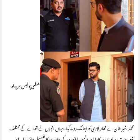
ضلعی پولیس سربراہ
محمد اظہر خان نے تھانہ لاری کا اچانک دورہ کیا، جہاں انہوں نے تھانے کے مختلف
شعبہ جات، سرکاری ریکارڈ اور پولیس اہلکاروں کی حاضری کا تفصیلی جائزہ لیا۔ اس