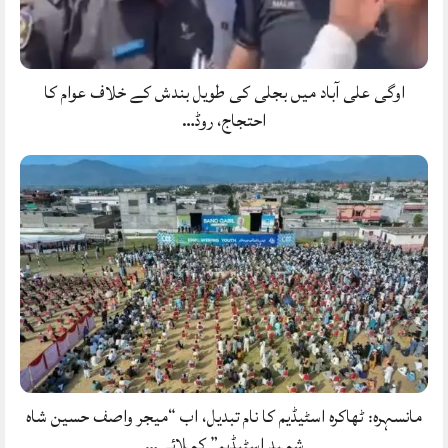
اوگی علی آباد میں بجلی کی طویل بندش کے خلاف عوام کا
احتجاج، روڈ…
مانسہرہ: ٹھاکرہ اسٹیڈیم کا نام تبدیل، اب “میجر واصف حسین شاہ
شہید اسٹیڈیم” کہلائے…