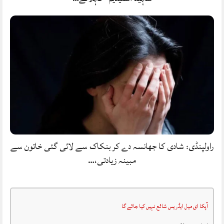
راولپنڈی: شادی کا جھانسہ دے کر بنکاک سے لائی گئی خاتون سے
مبینہ زیادتی،…
آپکا ای میل ایڈریس شائع نہیں کیا جائے گا