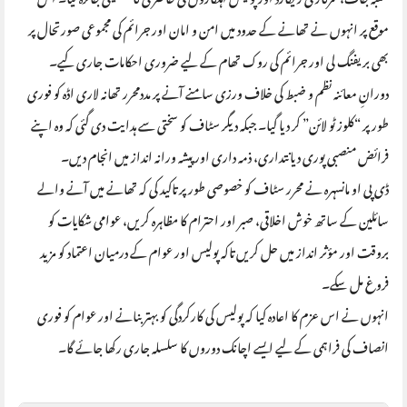
موقع پر انہوں نے تھانے کے حدود میں امن و امان اور جرائم کی مجموعی صورتحال پر
بھی بریفنگ لی اور جرائم کی روک تھام کے لیے ضروری احکامات جاری کیے۔
دورانِ معائنہ نظم و ضبط کی خلاف ورزی سامنے آنے پر مددمحرر تھانہ لاری اڈہ کو فوری
طور پر “کلوز ٹو لائن” کر دیا گیا۔ جبکہ دیگر سٹاف کو سختی سے ہدایت دی گئی کہ وہ اپنے
فرائض منصبی پوری دیانتداری، ذمہ داری اور پیشہ ورانہ انداز میں انجام دیں۔
ڈی پی او مانسہرہ نے محرر سٹاف کو خصوصی طور پر تاکید کی کہ تھانے میں آنے والے
سائلین کے ساتھ خوش اخلاقی، صبر اور احترام کا مظاہرہ کریں، عوامی شکایات کو
بروقت اور مؤثر انداز میں حل کریں تاکہ پولیس اور عوام کے درمیان اعتماد کو مزید
فروغ مل سکے۔
انہوں نے اس عزم کا اعادہ کیا کہ پولیس کی کارکردگی کو بہتر بنانے اور عوام کو فوری
انصاف کی فراہمی کے لیے ایسے اچانک دوروں کا سلسلہ جاری رکھا جائے گا۔