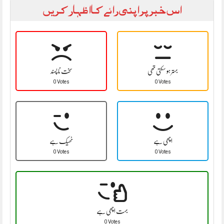
اس خبر پر اپنی رائے کا اظہار کریں
بہتر ہو سکتی تھی
سخت نا پسند
0 Votes
0 Votes
اچھی ہے
ٹھیک ہے
0 Votes
0 Votes
بہت اچھی ہے
0 Votes