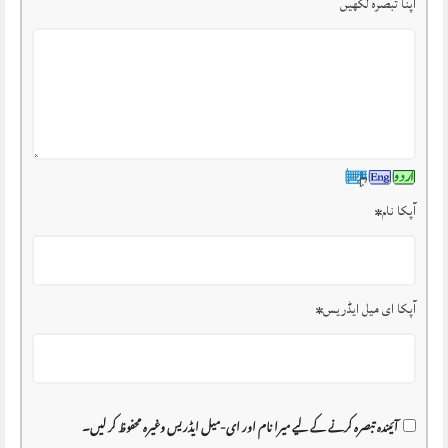
اپنا تبصرہ لکھیں
آپکا نام
*
آپکا ای میل ایڈریس
*
آئیندہ تبصرہ کرنے کے لیے میرا نام اور ای-میل ایڈریس وغیرہ محفوظ کر لیں۔