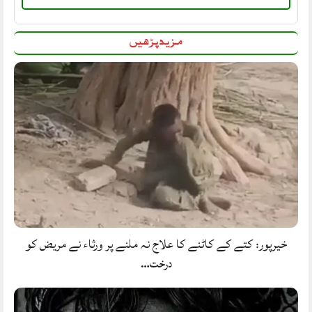
مزید پڑھیں
خیرپور: کتے کے کاٹنے کا علاج نہ ملنے پر ورثاء نے مریض کو
درخت…