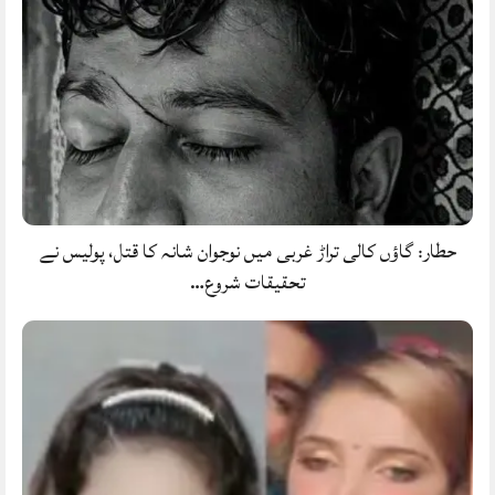
حطار: گاؤں کالی تراڑ غربی میں نوجوان شانہ کا قتل، پولیس نے
تحقیقات شروع…