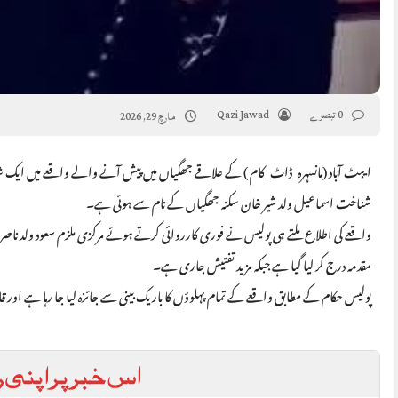
0 تبصرے
Qazi Jawad
مارچ 29, 2026
ایبٹ آباد (مانسہرہ_ڈاٹ_کام ) کے علاقے جھگیاں میں پیش آنے والے واقعے میں ایک ش
شناخت اسماعیل ولد شیر خان سکنہ جھگیاں کے نام سے ہوئی ہے۔
مقدمہ درج کر لیا گیا ہے جبکہ مزید تفتیش جاری ہے۔
پولیس حکام کے مطابق واقعے کے تمام پہلوؤں کا باریک بینی سے جائزہ لیا جا رہا ہے اور
اس خبر پر اپنی ر