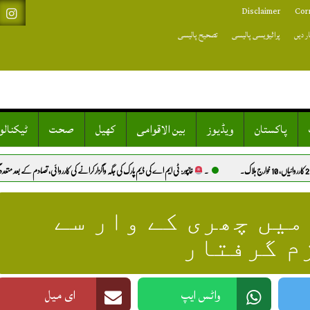
Disclaimer
Cor
ر دیں
پرائیویسی پالیسی
تصحیح پالیسی
پاکستان
ویڈیوز
بین الاقوامی
کھیل
صحت
ٹیکنال
۔
خانپور: ٹی ایم اے کی ڈیم پارک کی جگہ واگزار کرانے کی کارروائی، تصادم کے بعد متعدد گرفتاریاں.
انگلش
میں چھری کے وار سے
م گرفتار
واٹس ایپ
ای میل