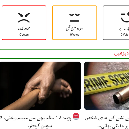
یک ہے
بہتر ہو سکتی تھی
سخت نا پسند
0 Votes
0 Votes
0 Vote
 پڑھیں
کے نشے کے عادی شخص
ہڑپہ: 12 سالہ بچے سے مبینہ زیادتی
پر حقیقی بھائی…
ملزمان گرفتار.