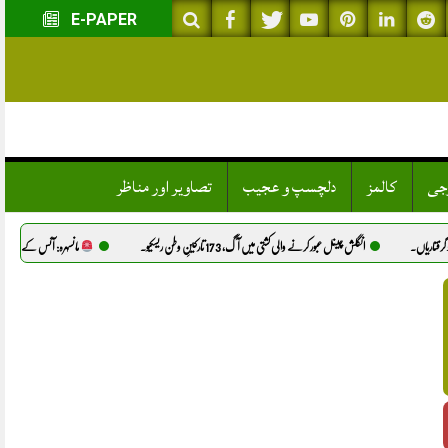
E-PAPER
وجی
کالمز
دلچسپ و عجیب
تصاویر اور مناظر
 چینل عبور کرنے والی کشتی میں آگ، 173 تارکینِ وطن ریسکیو.
مانسہرہ: آئس کے نشے کے عادی شخص نے مبینہ طور پر