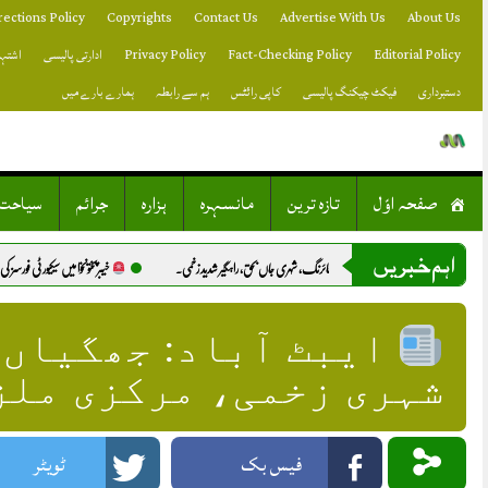
Skip
rections Policy
Copyrights
Contact Us
Advertise With Us
About Us
to
content
Editorial Policy
Fact-Checking Policy
Privacy Policy
ادارتی پالیسی
اشتہا
دستبرداری
فیکٹ چیکنگ پالیسی
کاپی رائٹس
ہم سے رابطہ
ہمارے بارے میں
صفحہ اوّل
تازہ ترین
مانسہرہ
ہزارہ
جرائم
سیاحت
اہم خبریں
عمولی رنجش پر فائرنگ، شہری جاں بحق، راہگیر شدید زخمی.
خیبرپختونخوا میں سیکیورٹی فورسز کی 2 کارروائیاں، 10 خوارج ہلاک.
ایبٹ آباد: جھگیاں 
شہری زخمی، مرکزی ملز
فیس بک
ٹویٹر