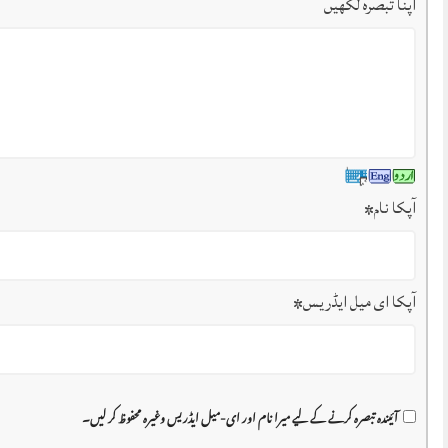
اپنا تبصرہ لکھیں
آپکا نام
*
آپکا ای میل ایڈریس
*
آئیندہ تبصرہ کرنے کے لیے میرا نام اور ای-میل ایڈریس وغیرہ محفوظ کر لیں۔