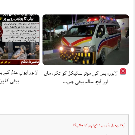
لاہور ایوانِ عدل کے با
لاہور: بس کی موٹر سائیکل کو ٹکر، ماں
بیٹی کا پو
اور ڈیڑھ سالہ بیٹی جاں…
آپکا ای میل ایڈریس شائع نہیں کیا جائے گا