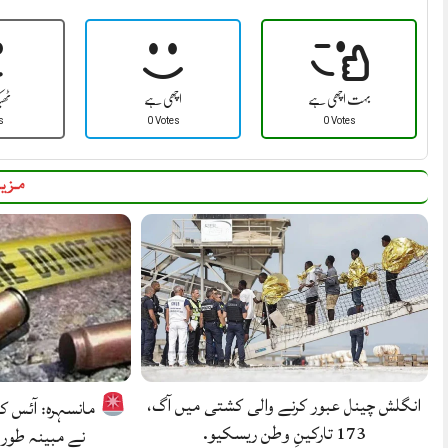
بہت اچھی ہے
اچھی ہے
ٹھ
s
0 Votes
0 Votes
مزید
انگلش چینل عبور کرنے والی کشتی میں آگ،
مانسہرہ: آئس 
173 تارکینِ وطن ریسکیو.
نے مبینہ طور 