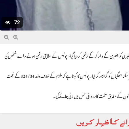
72
ہری کو چھری کے وار کر کے زخمی کر دیا گیا۔ پولیس کے مطابق زخمی ہونے والے شخص کی
واقعے کی اطلاع ملتے ہی پولیس نے فوری کارروائی کرتے ہوئے مرکزی ملزم سعود ولد ناصر سکنہ جھگیاں کو گرفتار کر لیا۔ پولیس کا کہنا ہے کہ ملزم کے خلاف دفعہ 324/34 کے تحت
 قانون کے مطابق سخت کارروائی عمل میں لائی جائے گی۔
ائے کا اظہار کریں