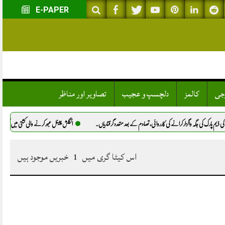
E-PAPER
وجی
کالمز
دلچسپ و عجیب
تصاویر اور مناظر
یم پارک کی جگہ واگزار کرانے کی کارروائی، تصادم کے بعد متعدد گرفتاریاں.
انگلش چینل عبور کرنے والی کشتی میں آگ، 173 تارکینِ وطن ریسکیو.
اس کیٹا گری میں
1
خبریں موجود ہیں