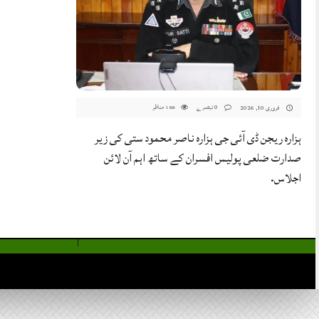
0 تبصرے
مناظر
فروری 10, 2026
188
ہزارہ ریجن ڈی آئی جی ہزارہ ناصر محمود ستی کی زیر
صدارت ضلعی پولیس افسران کے ساتھ اہم آن لائن
اجلاس.