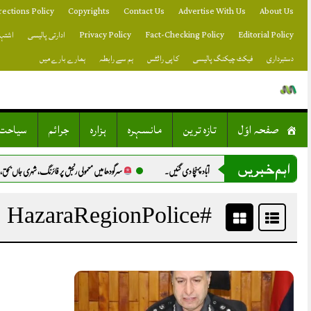
Skip
rections Policy
Copyrights
Contact Us
Advertise With Us
About Us
to
content
Editorial Policy
Fact-Checking Policy
Privacy Policy
ادارتی پالیسی
اشتہا
دستبرداری
فیکٹ چیکنگ پالیسی
کاپی رائٹس
ہم سے رابطہ
ہمارے بارے میں
صفحہ اوّل
تازہ ترین
مانسہرہ
ہزارہ
جرائم
سیاحت
اہم خبریں
ں اسلام آباد پہنچا دی گئیں.
سرگودھا میں معمولی رنجش پر فائرنگ، شہری جاں بحق، راہگی
#HazaraRegionPolice