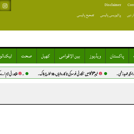
Disclaimer
Cor
ر دیں
پرائیویسی پالیسی
تصحیح پالیسی
پاکستان
ویڈیوز
بین الاقوامی
کھیل
صحت
ٹیکنال
ر شدید زخمی.
خیبرپختونخوا میں سیکیورٹی فورسز کی 2 کارروائیاں، 10 خوارج ہلاک.
۔
خانپور: ٹی ایم اے کی ڈ