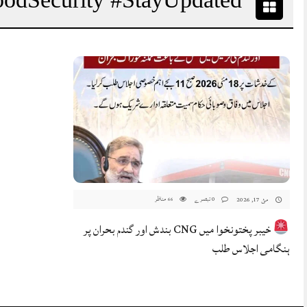
0 تبصرے
مناظر
مئ 17, 2026
66
خیبر پختونخوا میں CNG بندش اور گندم بحران پر
ہنگامی اجلاس طلب