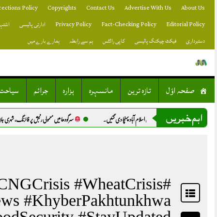
Skip
rections Policy
Copyrights
Contact Us
Advertise With Us
About Us
to
content
Editorial Policy
Fact-Checking Policy
Privacy Policy
ادارتی پالیسی
اشتہا
دستبرداری
فیکٹ چیکنگ پالیسی
کاپی رائٹس
ہم سے رابطہ
ہمارے بارے میں
صفحہ اوّل
تازہ ترین
مانسہرہ
ہزارہ
جرائم
سیاحت
اہم خبریں
پیک: 5 نیپالی کوہ پیماؤں کی میتیں اسلام آباد پہنچا دی گئیں.
سرگودھا میں معمولی رنجش پر فائرنگ، شہری جاں بحق
NGCrisis #WheatCrisis
News #KhyberPakhtunkhwa
odSecurity #StayUpdated