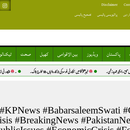
Disclaimer
Cor
ر دیں
پرائیویسی پالیسی
تصحیح پالیسی
پاکستان
ویڈیوز
بین الاقوامی
کھیل
صحت
ٹیکنال
، راہگیر شدید زخمی.
خیبرپختونخوا میں سیکیورٹی فورسز کی 2 کارروائیاں، 10 خوارج ہلاک.
۔
خانپور: ٹی ایم 
#KPNews #BabarsaleemSwati #C
isis #BreakingNews #Pakistan
blicIssues #EconomicCrisis #Fo