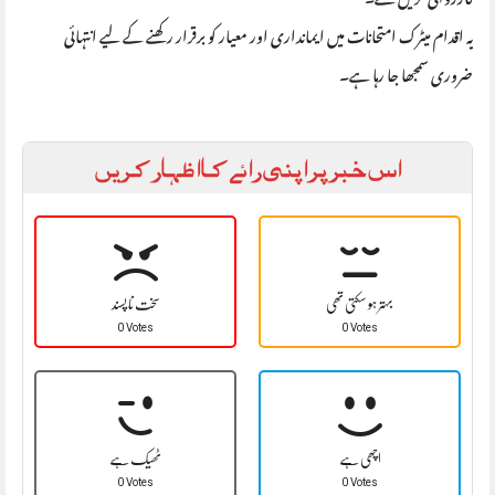
یہ اقدام میٹرک امتحانات میں ایمانداری اور معیار کو برقرار رکھنے کے لیے انتہائی
ضروری سمجھا جا رہا ہے۔
اس خبر پر اپنی رائے کا اظہار کریں
بہتر ہو سکتی تھی
سخت نا پسند
0 Votes
0 Votes
اچھی ہے
ٹھیک ہے
0 Votes
0 Votes