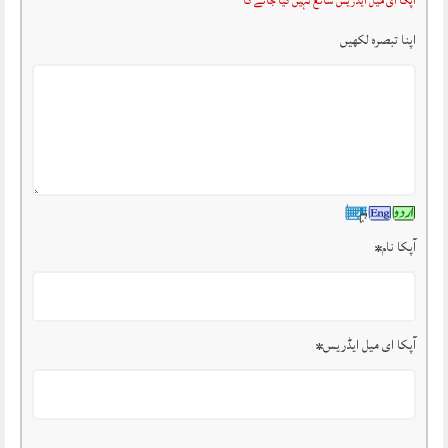
آپکا ای میل ایڈریس شائع نہیں کیا جائے گا
اپنا تبصرہ لکھیں
آپکا نام
*
آپکا ای میل ایڈریس
*