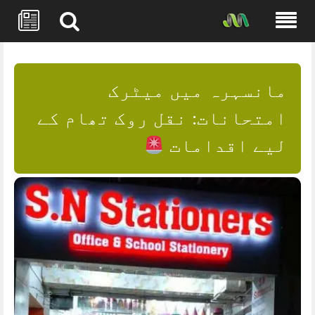
Skip
to
content
مانسہرہ میں میٹرک
امتحانات: نقل روک تھام کے
لیے اقدامات