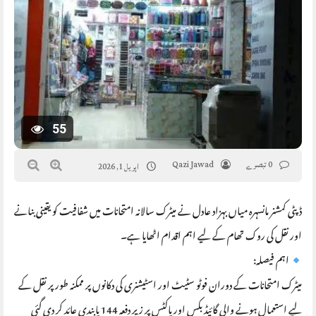
55
0 تبصرے
Qazi Jawad
اپریل 1, 2026
ڈپٹی کمشنر مانسہرہ میاں بہزاد عادل نے میٹرک سالانہ امتحانات میں شفافیت کو یقینی بنانے
اور نقل کی روک تھام کے لیے اہم اقدام اٹھایا ہے۔
اہم فیصلہ:
میٹرک امتحانات کے دوران فوٹو سٹیٹ اور اسٹیشنری کی دکانوں پر ممکنہ طور پر نقل کے
لیے استعمال ہونے والی گائیڈ بکس اور پاکٹس پر زیر دفعہ 144 پابندی عائد کر دی گئی