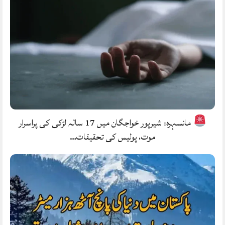
مانسہرہ: شیرپور خواجگان میں 17 سالہ لڑکی کی پراسرار
موت، پولیس کی تحقیقات…