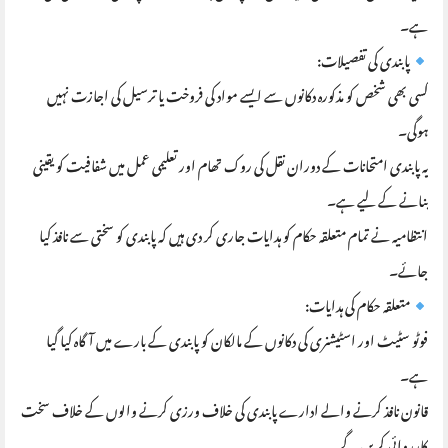
ہے۔
پابندی کی تفصیلات:
کسی بھی شخص کو مذکورہ دکانوں سے ایسے مواد کی فروخت یا ترسیل کی اجازت نہیں
ہوگی۔
یہ پابندی امتحانات کے دوران نقل کی روک تھام اور تعلیمی عمل میں شفافیت کو یقینی
بنانے کے لیے ہے۔
انتظامیہ نے تمام متعلقہ حکام کو ہدایات جاری کر دی ہیں کہ پابندی کو سختی سے نافذ کیا
جائے۔
متعلقہ حکام کی ہدایات:
فوٹو سٹیٹ اور اسٹیشنری کی دکانوں کے مالکان کو پابندی کے بارے میں آگاہ کیا گیا
ہے۔
قانون نافذ کرنے والے ادارے پابندی کی خلاف ورزی کرنے والوں کے خلاف سخت
کارروائی کریں گے۔