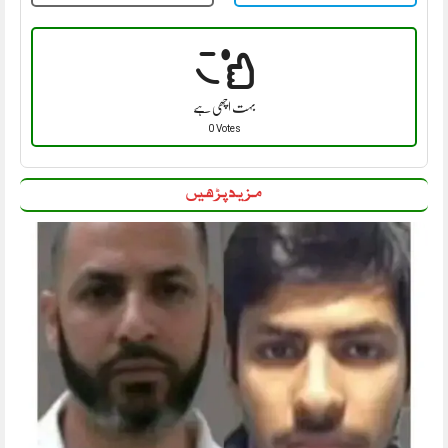
بہت اچھی ہے
0 Votes
مزید پڑھیں