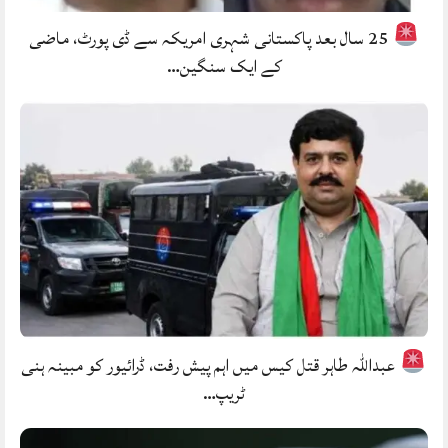
25 سال بعد پاکستانی شہری امریکہ سے ڈی پورٹ، ماضی
کے ایک سنگین…
عبداللہ طاہر قتل کیس میں اہم پیش رفت، ڈرائیور کو مبینہ ہنی
ٹریپ…