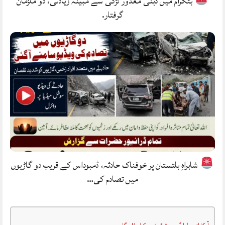
بٹگرام میں ذہنی معذور لڑکی سے مبینہ زیادتی، دو ملزمان
گرفتار.
شاہراہِ بلتستان پر خوفناک حادثہ، ڈمبوداس کے قریب دو گاڑیوں
میں تصادم کی…