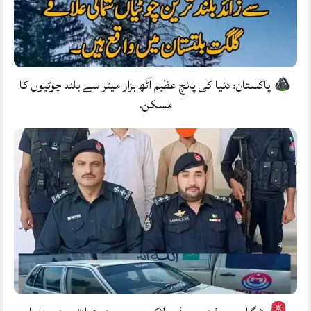
پاکستان: دنیا کی پانچ عظیم آٹھ ہزار میٹر سے بلند چوٹیوں کا
مسکن.