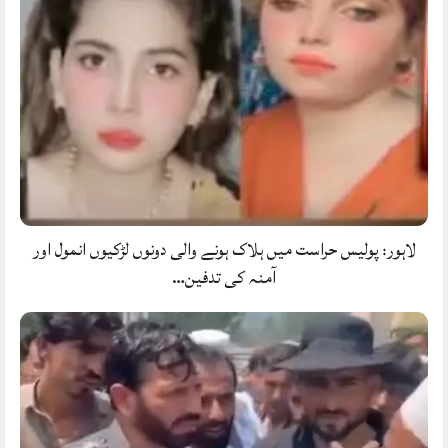
لاہور: پولیس حراست میں ہلاک ہونے والی دونوں لڑکیوں انمول اور
آمنہ کی تدفین…