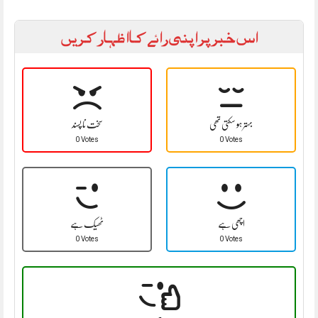
اس خبر پر اپنی رائے کا اظہار کریں
بہتر ہو سکتی تھی
سخت نا پسند
0 Votes
0 Votes
اچھی ہے
ٹھیک ہے
0 Votes
0 Votes