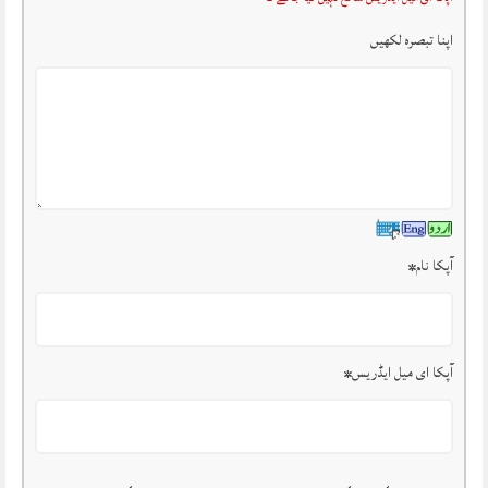
اپنا تبصرہ لکھیں
آپکا نام
*
آپکا ای میل ایڈریس
*