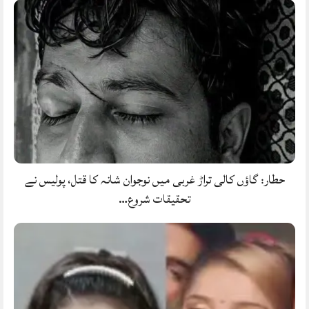
حطار: گاؤں کالی تراڑ غربی میں نوجوان شانہ کا قتل، پولیس نے
تحقیقات شروع…