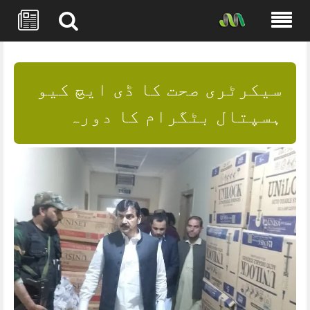
Skip
to
content
سیکرٹری صحت کا ڈی ایچ کیو
ہسپتال بٹگرام کا دورہ