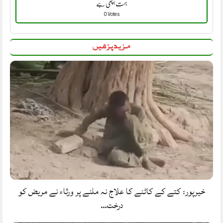
بہت اچھی ہے
0 Votes
مزید پڑھیں
خیرپور: کتے کے کاٹنے کا علاج نہ ملنے پر ورثاء نے مریض کو
درخت…