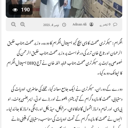
190
0 تبصرے
Adnan Ali
نومبر 4, 2025
بٹگرام : سیکرٹری صحت کا ڈی ایچ کیو ہسپتال بٹگرام کا دورہ۔ وزیر صحت جناب خلیق
الرحمان اور تاج خان ترند کی درخواست پر وزیر صحت جناب خلیق الرحمن کی
خصوصی ہدایت پر سیکرٹری صحت جناب شاہد اللہ خان نے آج DHQ ہسپتال بٹگرام
کا اچانک دورہ کیا۔
دورے کے دوران، سیکرٹری نے ایک جامع معائنہ کیا، عملے کی حاضری، ادویات کی
دستیابی، صحت کارڈ پروگرام کے آپریشنز، چھوٹے اور بڑے او ٹی، ایمرجنسی یونٹ، او
پی ڈی، اور تمام وارڈز بشمول گائناکالوجی، سرجیکل، میڈیکل اور ڈینگی وارڈز کا جائزہ لیا۔
انہوں نے صحت کارڈ پروگرام کے تحت ادویات کی مناسب دستیابی کو یقینی بنانے
کے لیے سرکاری اور نجی دونوں فارمیسیوں کا بھی معائنہ کیا۔