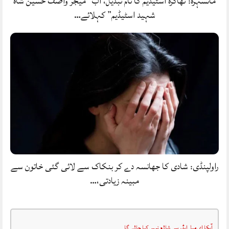
مانسہرہ: ٹھاکرہ اسٹیڈیم کا نام تبدیل، اب “میجر واصف حسین شاہ
شہید اسٹیڈیم” کہلائے…
راولپنڈی: شادی کا جھانسہ دے کر بنکاک سے لائی گئی خاتون سے
مبینہ زیادتی،…
آپکا ای میل ایڈریس شائع نہیں کیا جائے گا