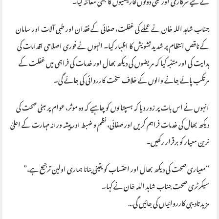
جناب شاہد اللہ خان نے عملے کی غفلت، صفائی کے فقدان اور طبی آلات اور سامان
کے ناقص انتظام پر شدید تشویش کا اظہار کیا۔ انہوں نے فوری اصلاحی اقدامات کی
ہدایت کی اور متنبہ کیا کہ مریضوں کی دیکھ بھال اور خدمات کی فراہمی میں غفلت کے
مرتکب پائے جانے والوں کے خلاف سخت کارروائی کی جائے گی۔
انہوں نے اس بات پر زور دیا کہ ہسپتالوں کو چاہیے کہ وہ موثر، عوام پر مبنی صحت کی
دیکھ بھال کی خدمات فراہم کریں اور صفائی، نظم و ضبط اور پیشہ ورانہ مہارت کے اعلیٰ
ترین معیار کو برقرار رکھیں۔
“معیاری صحت کی دیکھ بھال اور احتساب کو یقینی بنانا ہماری اولین ترجیح ہے،”
سیکرٹری صحت جناب شاہد اللہ خان نے کہا۔
مزید تادیبی کارروائیاں کی جائیں گی…