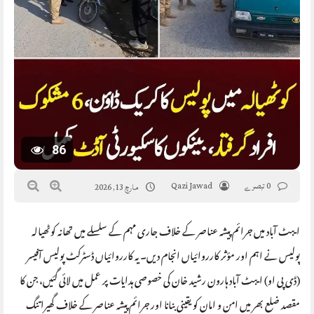
86
0 تبصرے
Qazi Jawad
مارچ 13, 2026
ایبٹ آباد میں جرائم پیشہ عناصر کے خلاف جاری مہم کے سلسلے میں تھانہ کوٹھیالہ
پولیس نے اہم اور مؤثر کارروائیاں انجام دیں۔ یہ کارروائیاں ڈسٹرکٹ پولیس آفیسر
(ڈی پی او) ایبٹ آباد ہارون رشید خان کی خصوصی ہدایات پر عمل میں لائی گئیں، جن کا
مقصد ضلع بھر میں امن و امان کو یقینی بنانا اور جرائم پیشہ عناصر کے خلاف گھیرا تنگ