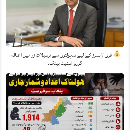
فری لانسرز کے لیے سہولتوں سے ترسیلاتِ زر میں اضافہ،
گورنر اسٹیٹ بینک.