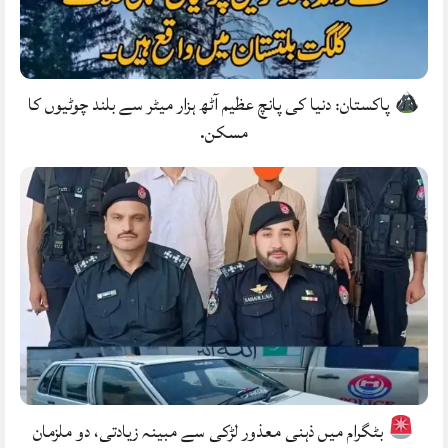
پاکستان: دنیا کی پانچ عظیم آٹھ ہزار میٹر سے بلند چوٹیوں کا
مسکن.
بٹگرام میں ذہنی معذور لڑکی سے مبینہ زیادتی، دو ملزمان