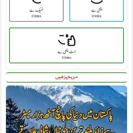
اچھی ہے
ٹھیک ہے
0 Votes
0 Votes
بہت اچھی ہے
0 Votes
مزید پڑھیں