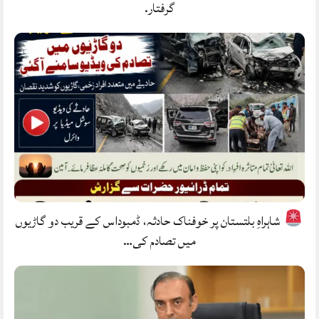
گرفتار.
شاہراہِ بلتستان پر خوفناک حادثہ، ڈمبوداس کے قریب دو گاڑیوں
میں تصادم کی…