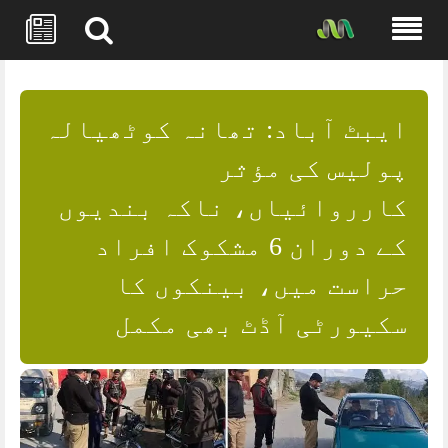
Skip
to
content
ایبٹ آباد: تھانہ کوٹھیالہ
پولیس کی مؤثر
کارروائیاں، ناکہ بندیوں
کے دوران 6 مشکوک افراد
حراست میں، بینکوں کا
سکیورٹی آڈٹ بھی مکمل