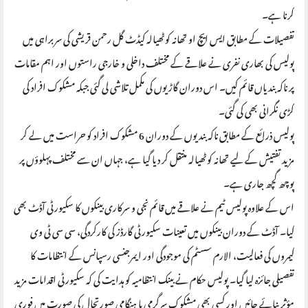
کرنا ہے۔
تفصیلات کے مطابق ایس ایچ او تھانہ کوٹھیالہ کیڈٹ گل رحمن قریشی کی سربراہی میں
پولیس کی بھاری نفری نے علاقے کے مختلف داخلی و خارجی راستوں اور اہم مقامات
پر ناکہ بندیاں قائم کیں۔ اس دوران گاڑیوں کی مکمل تلاشی لی گئی جبکہ مشکوک افراد کی
کڑی نگرانی بھی کی گئی۔
پولیس ذرائع کے مطابق ناکہ بندیوں کے دوران 6 مشکوک افراد کو حراست میں لے کر
مزید تفتیش کے لیے تھانہ کوٹھیالہ منتقل کر دیا گیا ہے، جہاں ان سے مختلف پہلوؤں پر
پوچھ گچھ جاری ہے۔
اس کے علاوہ پولیس ٹیم نے علاقے میں قائم نجی و سرکاری بینکوں کا سکیورٹی آڈٹ بھی
کیا۔ آڈٹ کے دوران بینکوں میں تعینات سکیورٹی گارڈز کی کارکردگی، سی سی ٹی وی
کیمروں کی فعالیت، الارم سسٹم کی موجودگی اور ایمرجنسی رسپانس کے انتظامات کا
تفصیلی جائزہ لیا گیا۔ پولیس حکام نے بینک انتظامیہ کو ہدایت کی کہ سکیورٹی اقدامات مزید
مؤثر بنائے جائیں اور کسی بھی مشکوک سرگرمی یا ہنگامی صورتحال کی صورت میں فوری