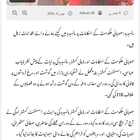
0 تبصرے
Adnan Ali
نومبر 6, 2025
مانسہرہ : صوبائی حکومت کے احکامات پر مانسہرہ میں کیئے جانے والے اقدامات زیل
ہیں۔
صوبائی حکومت کے احکامات اور ڈپٹی کمشنر، مانسہرہ کی ہدایات کے پیش نظر نایاب
عباسی، اسسٹنٹ کمشنر، بفہ پکھل نے شنکیاری بازار میں گوشت اور مرغ فروشوں پر
قانونی کاروائی کی۔ دوران معائنہ، ناغہ کے دن گوشت برآمد ہونے پر دو قصابوں کے
خلاف FIR کی گئی۔
صوبائی حکومت کے احکامات اور ڈپٹی کمشنر مانسہرہ کی ہدایت پر اسسٹنٹ کمشنر اوگی نے
آج آر ایچ سی دربند کا دورہ کیا۔ دورے کے دوران عملے کی حاضری، صفائی ستھرائی،
ادویات کی دستیابی، اور مریضوں کو فراہم کی جانے والی سہولیات کا جائزہ لیا گیا۔