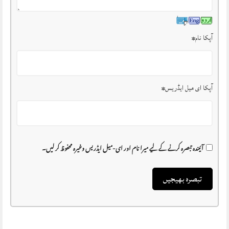
آپکا نام
*
آپکا ای میل ایڈریس
*
آئیندہ تبصرہ کرنے کے لیے میرا نام اور ای-میل ایڈریس وغیرہ محفوظ کر لیں۔