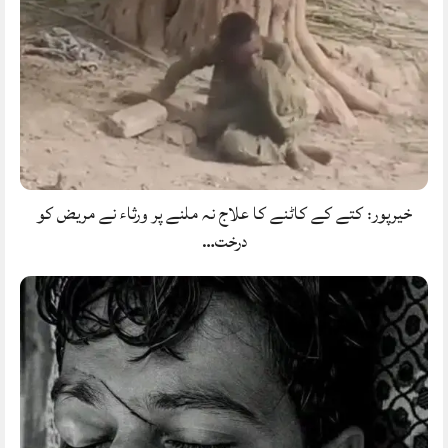
خیرپور: کتے کے کاٹنے کا علاج نہ ملنے پر ورثاء نے مریض کو
درخت…