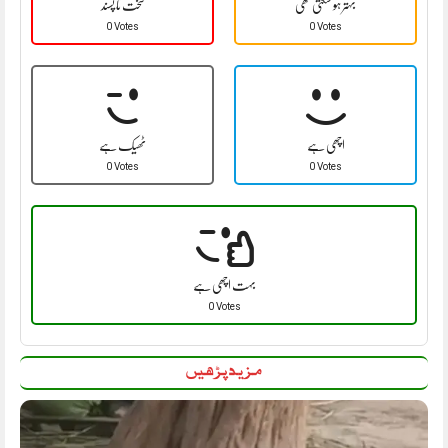
بہتر ہو سکتی تھی
سخت نا پسند
0 Votes
0 Votes
اچھی ہے
ٹھیک ہے
0 Votes
0 Votes
بہت اچھی ہے
0 Votes
مزید پڑھیں