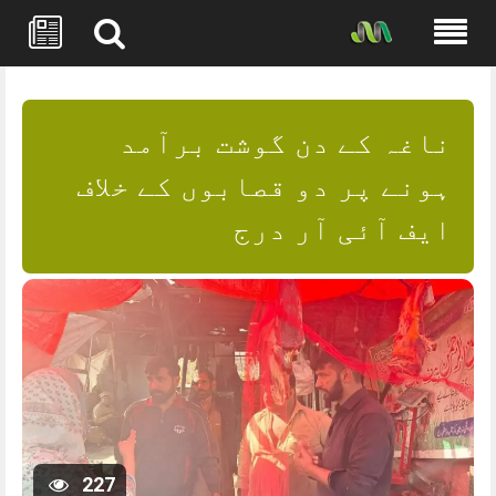
Skip
to
content
ناغہ کے دن گوشت برآمد
ہونے پر دو قصابوں کے خلاف
ایف آئی آر درج
227