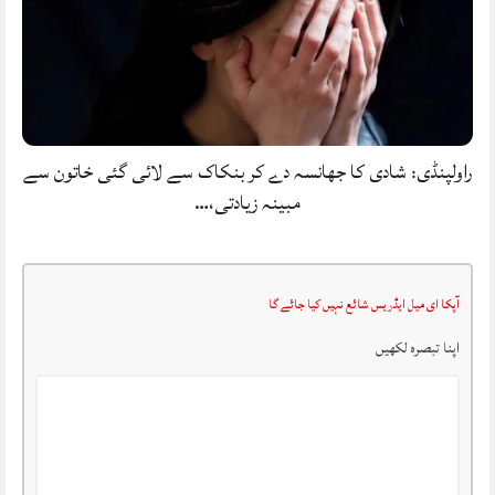
راولپنڈی: شادی کا جھانسہ دے کر بنکاک سے لائی گئی خاتون سے
مبینہ زیادتی،…
آپکا ای میل ایڈریس شائع نہیں کیا جائے گا
اپنا تبصرہ لکھیں