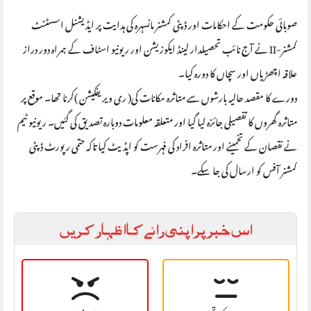
صوبائی حکومت کے احکامات اور ڈپٹی کمشنر مانسہرہ کی ہدایت پر ایڈیشنل اسسٹنٹ
کمشنر-II نے آج نائب تحصیلدار لینڈ ایکوزیشن اور ریونیو اسٹاف کے ہمراہ دور دراز
علاقہ اچھڑیاں اور سچاں کا دورہ کیا۔
دورے کا مقصد حالیہ بارشوں سے متاثرہ مکانات کی( ری ویریفکیشن )کرنا تھا۔ موقع پر
متاثرہ گھروں کا تفصیلی جائزہ لیا گیا اور متعلقہ معلومات دوبارہ تصدیق کی گئیں۔ ریونیو ٹیم
نے نقصان کے تخمینے اور متاثرہ افراد کی فہرست کو اپڈیٹ کیا تاکہ حتمی رپورٹ ڈپٹی
کمشنر آفس کو ارسال کی جا سکے۔
اس خبر پر اپنی رائے کا اظہار کریں