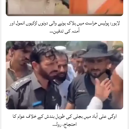
لاہور: پولیس حراست میں ہلاک ہونے والی دونوں لڑکیوں انمول اور
آمنہ کی تدفین…
اوگی علی آباد میں بجلی کی طویل بندش کے خلاف عوام کا
احتجاج، روڈ…