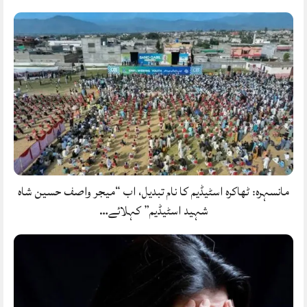
مانسہرہ: ٹھاکرہ اسٹیڈیم کا نام تبدیل، اب “میجر واصف حسین شاہ
شہید اسٹیڈیم” کہلائے…