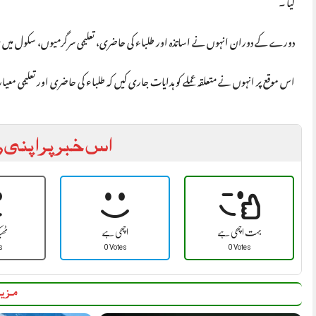
کیا ۔
دورے کے دوران انہوں نے اساتذہ اور طلباء کی حاضری، تعلیمی سرگرمیوں، سکول میں صفائی
اس موقع پر انہوں نے متعلقہ عملے کو ہدایات جاری کیں کہ طلباء کی حاضری اور تعلیمی معیار ک
اس خبر پر اپنی ر
بہت اچھی ہے
اچھی ہے
ٹھ
s
0 Votes
0 Votes
مزید