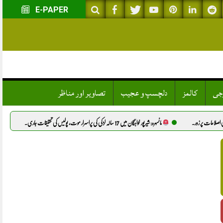
E-PAPER
وجی
کالمز
دلچسپ و عجیب
تصاویر اور مناظر
مانسہرہ: شیرپور خواجگان میں 17 سالہ لڑکی کی پراسرار موت، پولیس کی تحقیقات جاری.
پاکستان: دنیا کی پانچ عظیم آٹ