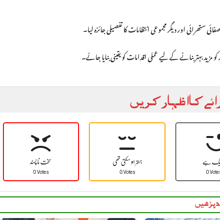
 ستھرائی اور دیگر مجموعی انتظامات کا تفصیلی جائزہ لیا۔
و مزید بہتر بنانے کے لیے عملی اقدامات کو یقینی بنایا جائے۔
ائے کا اظہار کریں
یک ہے
بہتر ہو سکتی تھی
سخت نا پسند
0 Votes
0 Votes
0 Vote
 پڑھیں