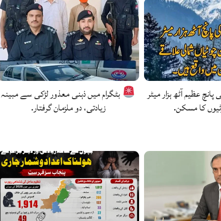
 پانچ عظیم آٹھ ہزار میٹر
بٹگرام میں ذہنی معذور لڑکی سے مبینہ
ٹیوں کا مسکن.
زیادتی، دو ملزمان گرفتار.