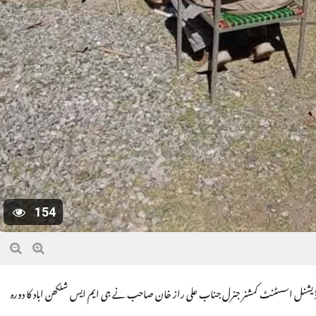
154
ر اڈیشنل اسسٹنٹ کمشنر جنرل جناب علی راز خان صاحب نے جی ایم ایس شلکھن اباد کا دورہ