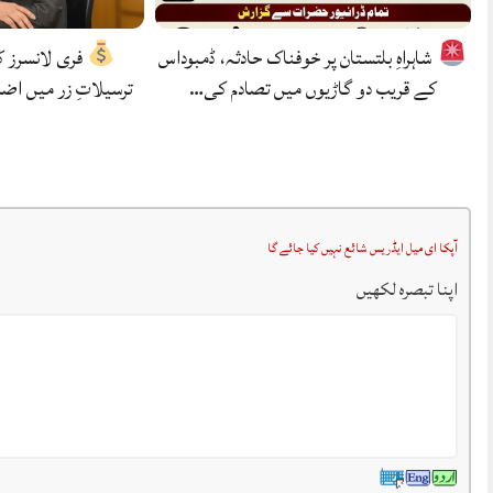
شاہراہِ بلتستان پر خوفناک حادثہ، ڈمبوداس
فری لانسرز 
کے قریب دو گاڑیوں میں تصادم کی…
ترسیلاتِ زر میں اضا
آپکا ای میل ایڈریس شائع نہیں کیا جائے گا
اپنا تبصرہ لکھیں