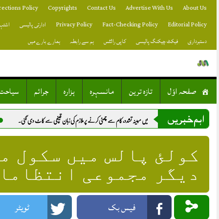
Skip
rections Policy
Copyrights
Contact Us
Advertise With Us
About Us
to
content
Editorial Policy
Fact-Checking Policy
Privacy Policy
ادارتی پالیسی
اشتہا
دستبرداری
فیکٹ چیکنگ پالیسی
کاپی رائٹس
ہم سے رابطہ
ہمارے بارے میں
صفحہ اوّل
تازہ ترین
مانسہرہ
ہزارہ
جرائم
سیاحت
اہم خبریں
بھلوال میں مبینہ تشدد، کام سے چھٹی کرنے پر ملازم کی زبان قینچی سے کاٹ دی گئی.
لبنان میں دھماکا، 2 اسرائیلی فوجی ہلاک، 4 شدید زخمی.
کولئ پالس میں سکول م
دیگر مجموعی انتظامات
فیس بک
ٹویٹر