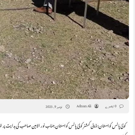
0 تبصرے
Adnan Ali
نومبر 9, 2025
کولئ پالس کوہستان: ڈپٹی کمشنر کولئ پالس کوہستان جناب نور الامین صاحب کی ہدایت پ