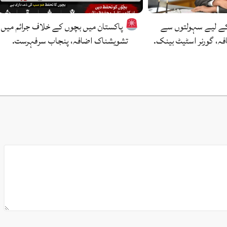
کے لیے سہولتوں سے
پاکستان میں بچوں کے خلاف جرائم میں
فہ، گورنر اسٹیٹ بینک.
تشویشناک اضافہ، پنجاب سرفہرست.