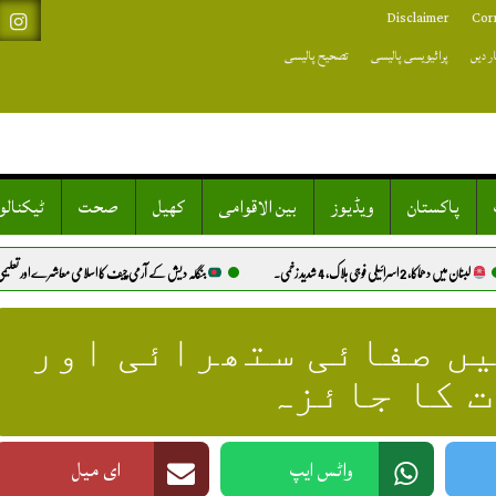
Disclaimer
Cor
ر دیں
پرائیویسی پالیسی
تصحیح پالیسی
پاکستان
ویڈیوز
بین الاقوامی
کھیل
صحت
ٹیکنال
بنگلہ دیش کے آرمی چیف کا اسلامی معاشرے اور تعلیمی اصلاحات پر زور.
یں صفائی ستھرائی اور
 کا جائزہ
واٹس ایپ
ای میل