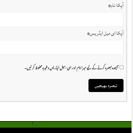
آپکا نام
*
آپکا ای میل ایڈریس
*
آئیندہ تبصرہ کرنے کے لیے میرا نام اور ای-میل ایڈریس وغیرہ محفوظ کر لیں۔