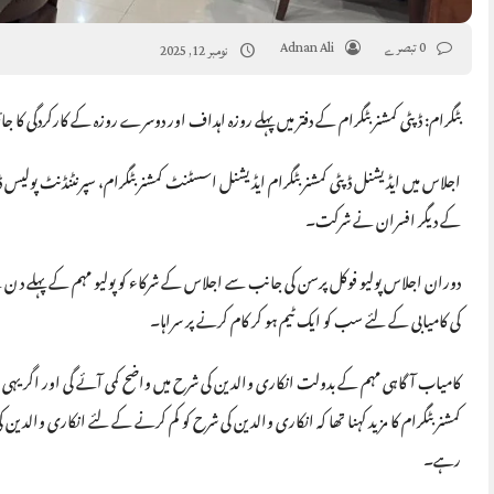
0 تبصرے
Adnan Ali
نومبر 12, 2025
بٹگرام: ڈپٹی کمشنر بٹگرام کے دفتر میں پہلے روزہ اہداف اور دوسرے روزہ کے کارکردگی کا جائ
اجلاس میں ایڈیشنل ڈپٹی کمشنر بٹگرام ایڈیشنل اسسٹنٹ کمشنر بٹگرام، سپرنٹنڈنٹ پولیس ڈی
کے دیگر افسران نے شرکت۔
دوران اجلاس پولیو فوکل پرسن کی جانب سے اجلاس کے شرکاء کو پولیو مہم کے پہلے د ن 
کی کامیابی کے لئے سب کو ایک ٹیم ہو کر کام کرنے پر سراہا۔
کامیاب آگاہی مہم کے بدولت انکاری والدین کی شرح میں واضح کمی آئے گی اور اگر یہی 
کمشنربٹگرام کا مزید کہنا تھا کہ انکاری والدین کی شرح کو کم کرنے کے لئے انکاری والدین 
رہے۔