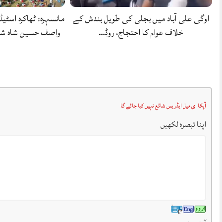
اوگی علی آباد میں بجلی کی طویل بندش کے
مانسہرہ: ٹھاکرہ اسٹیڈ
خلاف عوام کا احتجاج، روڈ…
واصف حسین شاہ شہ
آپکا ای میل ایڈریس شائع نہیں کیا جائے گا
اپنا تبصرہ لکھیں