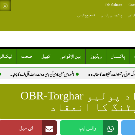
Disclaimer
Cor
ر دیں
پرائیویسی پالیسی
تصحیح پالیسی
پاکستان
ویڈیوز
بین الاقوامی
کھیل
صحت
ٹیکنال
 کا مطالبہ**
مانسہرہ میں بجلی چوری کی بڑی وردات، ایف آئی اے کا چھاپہ.
خیرپور: کتے کے کاٹنے کا علا
ضلع بٹگرام میں انسداد پولیو OBR-Torghar
ٹنگ کا انعقاد
واٹس ایپ
ای میل