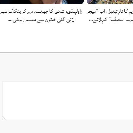
یم کا نام تبدیل، اب “میجر
راولپنڈی: شادی کا جھانسہ دے کر بنکاک سے
ید اسٹیڈیم” کہلائے…
لائی گئی خاتون سے مبینہ زیادتی،…