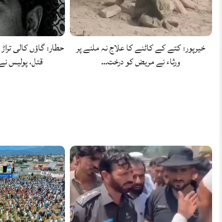
خیرپور: کتے کے کاٹنے کا علاج نہ ملنے پر
حطار: گاؤں کالی تراڑ 
ورثاء نے مریض کو درخت…
قتل، پولیس ن