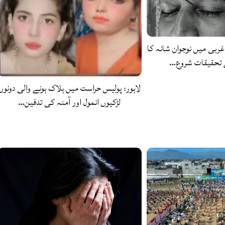
غربی میں نوجوان شانہ کا
ے تحقیقات شروع…
لاہور: پولیس حراست میں ہلاک ہونے والی دونوں
لڑکیوں انمول اور آمنہ کی تدفین…