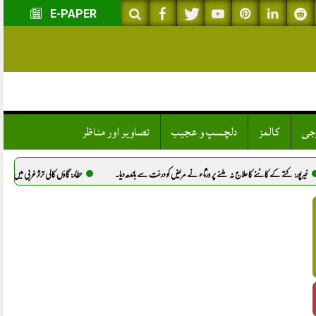
E-PAPER
وجی
کالمز
دلچسپ و عجیب
تصاویر اور مناظر
ج نہ ملنے پر ورثاء نے مریض کو درخت سے باندھ دیا.
حطار: گاؤں کالی تراڑ غربی میں نوجوان شانہ کا قتل، پولیس نے تحق