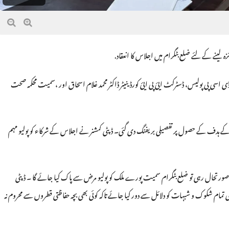
زہ لینے کے لئے ضلع بٹگرام میں اجلاس کا انعقاد.
 اسی پی پولیس، ڈسٹرکٹ ایئ پی ایئ کورڈینیٹر ڈاکٹر محمد غلام اسحاق اور ،سمیت محکمہ صحت
کے ہدف کے حصول پر تفصیلی بریفنگ دی گئی۔ ڈپٹی کمشنر نے اجلاس کے شرکاء کو پولیو مہم
صورتحال رہی تو ضلع بٹگرام سمیت پورے ملک کو پولیو مرض سے پاک کیا جائے گا ۔ ڈپٹی
کی تمام شکوک و شبہات کو دلائل سے دور کیا جائے تاکہ کوئی بھی بچہ حفاظتی قطروں سے محروم نہ