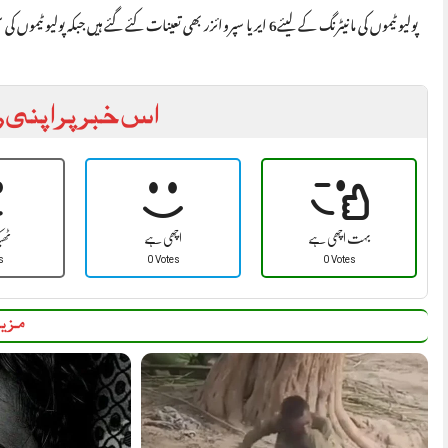
پولیو ٹیموں کی مانیٹرنگ کے لیئے6 ایریا سپروائزر بھی تعینات کئے گئے ہیں جبکہ پولیو ٹیموں کی سیکیورٹی کے لئے 44 پولیس اہلکاروں کو تعینات بھی کیا گیا ہے۔
اس خبر پر اپنی ر
بہت اچھی ہے
اچھی ہے
ٹھ
s
0 Votes
0 Votes
مزید