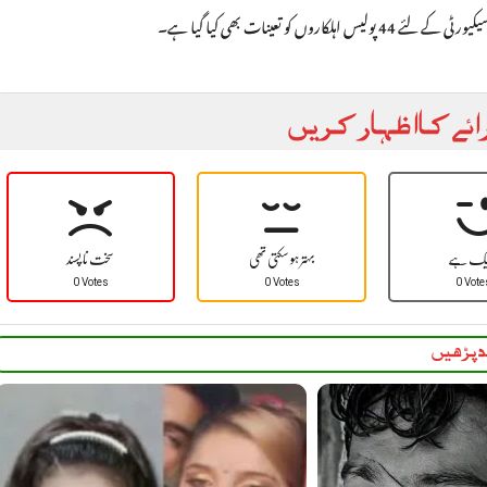
ائے کا اظہار کریں
یک ہے
بہتر ہو سکتی تھی
سخت نا پسند
0 Votes
0 Votes
0 Vote
 پڑھیں