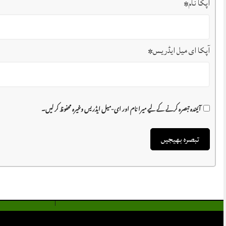
آپکا نام
*
آپکا ای میل ایڈریس
*
آئیندہ تبصرہ کرنے کے لیے میرا نام اور ای-میل ایڈریس وغیرہ محفوظ کر لیں۔