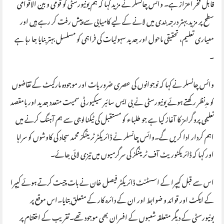
قابل فخر اعزاز ہے۔ وائس چانسلر نے مزید کہا کہ ہم یونیورسٹی کو قومی و بین الاقوامی
سطح پر مزید بہتر درجہ بندی میں لانے کے لیے کامیابی سے پیش رفت کر رہے ہیں اور
معیاری تعلیم، تحقیقی ماحول اور جدید سہولیات کی فراہمی کو مسلسل بہتر بنایا جا رہا ہے
۔
وائس چانسلر نے کہا کہ نوجوانوں کی عصری ضروریات اور موجودہ مارکیٹ کے تقاضوں
کو مدِنظر رکھتے ہوئے یونیورسٹی نے بی ایس سائبر سیکیورٹی سمیت متعدد جدید اور بامقصد
تعلیمی پروگرامز کا آغاز کیا ہے جو طلباء کو مستقبل کی ٹیکنالوجی سے ہم آہنگ کرنے میں
اہم کردار ادا کریں گے۔وائس چانسلر نے ڈائریکٹر ٹریننگز محمد سجاد کی کاوشوں کو سراہا
اور کہا کہ ڈائریکٹوریٹ آف ٹریننگز کی سرگرمیوں میں تیزی لائی جائے۔
اس سے قبل کیپرا کے اسسٹنٹ ڈائریکٹر فیصل خان نے بات چیت کرتے ہوئے کیپرا
کے ایکٹ اور قوائد و ضوابط اور ان کے دائرہ کار کے متعلق بتایا۔اس موقع پر
یونیورسٹی کے دیگر متعلقہ شعبوں کے افسران بھی موجود تھے۔تقریب کے اختتام پر