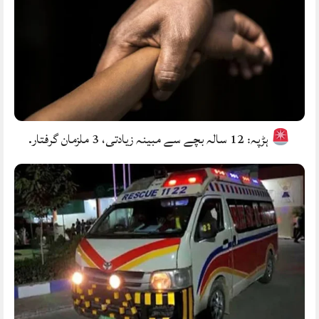
ہڑپہ: 12 سالہ بچے سے مبینہ زیادتی، 3 ملزمان گرفتار.