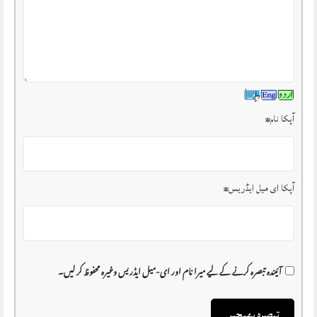
آپکا نام
*
آپکا ای میل ایڈریس
*
آئیندہ تبصرہ کرنے کے لیے میرا نام اور ای-میل ایڈریس وغیرہ محفوظ کر لیں۔