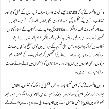
وائس چانسلر نے کہا کہ EPADS جیسے پلیٹ فارمز نا صرف خریداری کے عمل کو تیز اور
شفاف بناتے ہیں بلکہ محکموں کی استعداد کار میں بھی نمایاں اضافہ کرتے ہیں۔ انہوں
نے ڈائریکٹوریٹ آف ٹریننگز اور KPPRA کی جانب سے ورکشاپ کے انعقاد کو قابل
تحسین قرار دیا۔ اس موقع پر وائس چانسلر پروفیسر ڈاکٹر اکرام اللہ خان نے اپنے
خطاب میں کہا کہ ہزارہ یونیورسٹی اعلیٰ تعلیم کے میدان میں قومی سطح پر نمایاں خدمات
سرانجام دے رہی ہے اور ہمارے فارغ التحصیل گریجویٹس ملک کے مختلف اہم
سرکاری و نجی اداروں میں اپنی پیشہ ورانہ صلاحیتوں کو استعمال میں لاتے ہوئے خدمات
سر انجام دے رہے ہیں ۔
وائس چانسلر نے کہا کہ اعلیٰ تعلیم یافتہ اور تجربہ فیکلٹی کی انتھک کوششوں، انتظامی
مہارت اور مؤثر پالیسی کی بدولت ہزارہ یونیورسٹی نے بین الاقوامی رینکنگ میں صوبہ خیبر
پختونخوا ہ میں پہلی پوزیشن حاصل کرنے میں کامیاب ہوئی ہے جو پور ے ہزارہ کے لئے