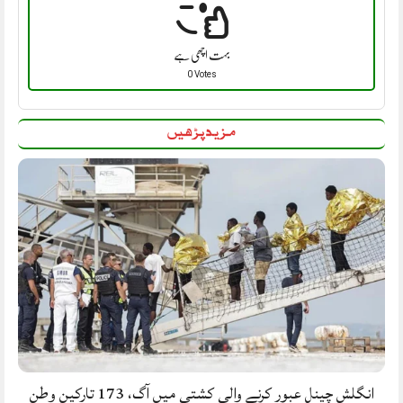
بہت اچھی ہے
0 Votes
مزید پڑھیں
انگلش چینل عبور کرنے والی کشتی میں آگ، 173 تارکینِ وطن