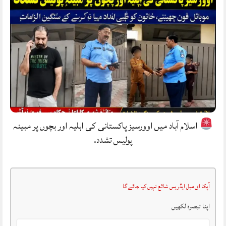
اسلام آباد میں اوورسیز پاکستانی کی اہلیہ اور بچوں پر مبینہ
پولیس تشدد.
آپکا ای میل ایڈریس شائع نہیں کیا جائے گا
اپنا تبصرہ لکھیں