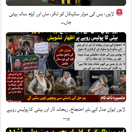
لاہور: بس کی موٹر سائیکل کو ٹکر، ماں اور ڈیڑھ سالہ بیٹی
جاں…
لاہور ایوانِ عدل کے باہر احتجاج، ریحانہ ڈار اور بیٹی کا پولیس رویے
پر…