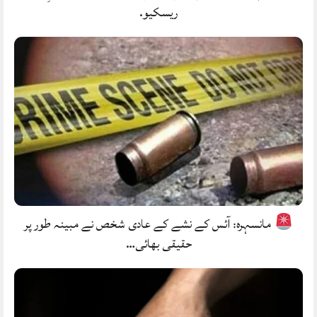
ریسکیو.
مانسہرہ: آئس کے نشے کے عادی شخص نے مبینہ طور پر
حقیقی بھائی…