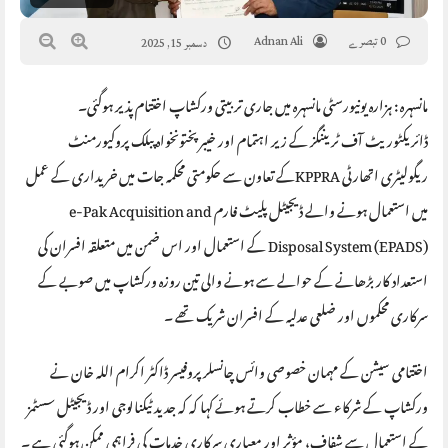
0 تبصرے
Adnan Ali
دسمبر 15, 2025
مانسہرہ : ہزارہ یونیورسٹی مانسہرہ میں جاری تربیتی ورکشاپ اختتام پذیر ہوگئی۔
ڈائریکٹوریٹ آف ٹریننگز کے زیر اہتمام اور خیبر پختونخواہ پبلک پروکیورمنٹ
ریگولیٹری اتھارٹی KPPRAکے تعاون سے حکومتی محکمہ جات میں خریداری کے عمل
میں استعمال ہونے والے ڈیجیٹل پلیٹ فارم e-Pak Acquisition and
Disposal System (EPADS) کے استعمال اور اس ضمن میں متعلقہ افسران کی
استعداد کار بڑھانے کے حوالے سے ہونے والی تین روزہ ورکشاپ میں صوبے کے
سرکاری محکموں اور ضلعی عدلیہ کے افسران شریک تھے ۔
اختتامی سیشن کے مہمان خصوصی وائس چانسلر پروفیسر ڈاکٹر اکرام اللہ خان نے
ورکشاپ کے شرکاء سے خطاب کرتے ہوئے کہا کہ کہ جدید ٹیکنالوجی اور ڈیجیٹل سسٹمز
کے استعمال سے شفاف، مؤثر اور معیاری سرکاری خدمات کی فراہمی ممکن ہوگئی ہے ۔