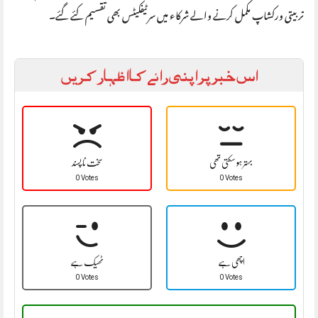
تربیتی ورکشاپ مکمل کرنے والے شرکاء میں سرٹیفکیٹس بھی تقسیم کئے گئے۔
اس خبر پر اپنی رائے کا اظہار کریں
بہتر ہو سکتی تھی
سخت نا پسند
0 Votes
0 Votes
اچھی ہے
ٹھیک ہے
0 Votes
0 Votes