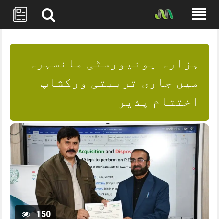
Skip
to
content
ہزارہ یونیورسٹی مانسہرہ
میں جاری تربیتی ورکشاپ
اختتام پذیر
150